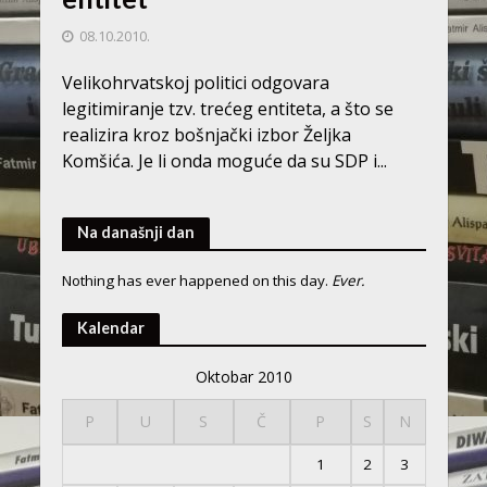
08.10.2010.
Velikohrvatskoj politici odgovara
legitimiranje tzv. trećeg entiteta, a što se
realizira kroz bošnjački izbor Željka
Komšića. Je li onda moguće da su SDP i...
Na današnji dan
Nothing has ever happened on this day.
Ever.
Kalendar
Oktobar 2010
P
U
S
Č
P
S
N
1
2
3