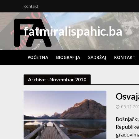
Kontakt
fatmiralispahic.ba
POČETNA
BIOGRAFIJA
SADRŽAJ
KONTAKT
Archive - Novembar 2010
Osvaj
05.11.20
Bošnjačku
Republike
gradovima