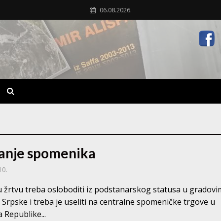
06.08.2026.
anje spomenika
10.
 žrtvu treba osloboditi iz podstanarskog statusa u gradov
 Srpske i treba je useliti na centralne spomeničke trgove u
 Republike...