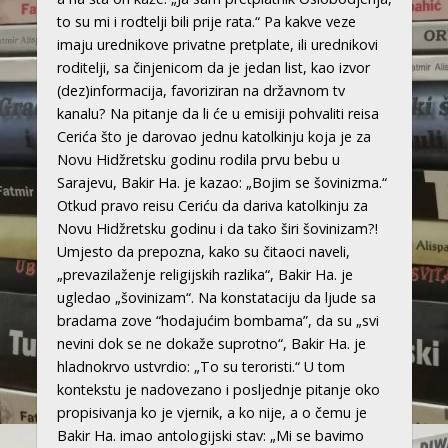
to su mi i rodtelji bili prije rata.“ Pa kakve veze
imaju urednikove privatne pretplate, ili urednikovi
roditelji, sa činjenicom da je jedan list, kao izvor
(dez)informacija, favoriziran na državnom tv
kanalu? Na pitanje da li će u emisiji pohvaliti reisa
Cerića što je darovao jednu katolkinju koja je za
Novu Hidžretsku godinu rodila prvu bebu u
Sarajevu, Bakir Ha. je kazao: „Bojim se šovinizma.“
Otkud pravo reisu Ceriću da dariva katolkinju za
Novu Hidžretsku godinu i da tako širi šovinizam?!
Umjesto da prepozna, kako su čitaoci naveli,
„prevazilaženje religijskih razlika“, Bakir Ha. je
ugledao „šovinizam“. Na konstataciju da ljude sa
bradama zove “hodajućim bombama”, da su „svi
nevini dok se ne dokaže suprotno“, Bakir Ha. je
hladnokrvo ustvrdio: „To su teroristi.“ U tom
kontekstu je nadovezano i posljednje pitanje oko
propisivanja ko je vjernik, a ko nije, a o čemu je
Bakir Ha. imao antologijski stav: „Mi se bavimo