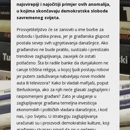
najsvirepiji i najočitiji primjer ovih anomalija,
u kojima skončavaju demokratske slobode
savremenog svijeta.
Prosvjetiteljstvo će se zanoviti u ime borbe za
slobodu i ljudska prava, jer je građanska glupost
postala sevep svih ugnjetavanja današnjice. Ako
građanstvo ne bude pratilo, sustizalo i prestizalo
trendove zaglupljivanja, zauvijek će ostati
potlačeno. Šta bi radile banke da dunjalukom ne
caruje tržišna religija, u kojoj ljudi postaju robovi
jer putem zaduživanja nabavljaju nove modele
auta ili televizora? Kako bi vladali mafijaši, poput
Berluskonija, ako za njih neće glasati zaglupljeni i
raspismenjeni građani? Zato je ulaganje u
zaglupljivanje građana temeljna investicija
ekonomskih i političkih vladara današnjice, i kod
nas, i po Svijetu. U strategiju zaglupljivanja
uračunati su i proizvodi demokratske kulture, koji
građaninu stvaraju privid da on o nečemu