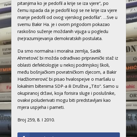
pitanjima ko je pedofil a krije se iza vjere“, po
čemu ispada da je pedofil koji se ne krije iza vjere
manje pedofil od ovog vjerskog pedofila“. …Sve u
svemu Bakir Ha. je i ovom prigodom pokazao
raskošno suženje moždanih vijuga u pogledu
(ne)razumijevanja demokratskih postulata.
Da smo normalna i moralna zemlja, Sadik
Ahmetović bi možda odrađivao pripravnički staž iz
oblasti defektologije u nekoj podrinjskoj školi,
među bošnjačkom povratničkom djecom, a Bakir
Hadžiomerović bi pisao hvalospejve o maršalu u
lokalnim biltenima SDP-a ili Društva „Tito“. Samo u
okupiranoj državi, koja forisira sluge i poslušnike,
ovakvi poluderivati mogu biti predstavljani kao
mjera uspjeha i pameti.
Broj 259, 8. I 2010.