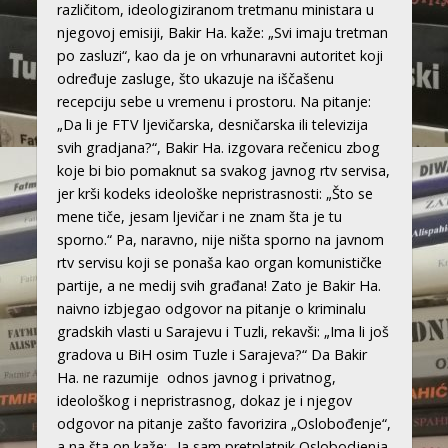
različitom, ideologiziranom tretmanu ministara u
njegovoj emisiji, Bakir Ha. kaže: „Svi imaju tretman
po zasluzi“, kao da je on vrhunaravni autoritet koji
određuje zasluge, što ukazuje na iščašenu
recepciju sebe u vremenu i prostoru. Na pitanje:
„Da li je FTV ljevičarska, desničarska ili televizija
svih gradjana?“, Bakir Ha. izgovara rečenicu zbog
koje bi bio pomaknut sa svakog javnog rtv servisa,
jer krši kodeks ideološke nepristrasnosti: „Što se
mene tiče, jesam ljevičar i ne znam šta je tu
sporno.“ Pa, naravno, nije ništa sporno na javnom
rtv servisu koji se ponaša kao organ komunističke
partije, a ne medij svih građana! Zato je Bakir Ha.
naivno izbjegao odgovor na pitanje o kriminalu
gradskih vlasti u Sarajevu i Tuzli, rekavši: „Ima li još
gradova u BiH osim Tuzle i Sarajeva?“ Da Bakir
Ha. ne razumije odnos javnog i privatnog,
ideološkog i nepristrasnog, dokaz je i njegov
odgovor na pitanje zašto favorizira „Oslobođenje“,
a na šta on kaže: „Ja sam pretplatnik Oslobodjenja,