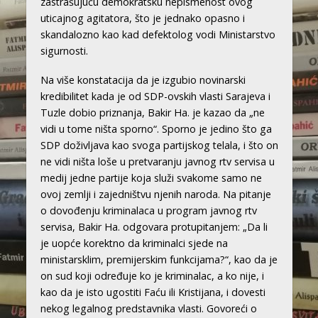
zastrašujuću demokratsku nepismenost ovog
uticajnog agitatora, što je jednako opasno i
skandalozno kao kad defektolog vodi Ministarstvo
sigurnosti.
Na više konstatacija da je izgubio novinarski
kredibilitet kada je od SDP-ovskih vlasti Sarajeva i
Tuzle dobio priznanja, Bakir Ha. je kazao da „ne
vidi u tome ništa sporno“. Sporno je jedino što ga
SDP doživljava kao svoga partijskog telala, i što on
ne vidi ništa loše u pretvaranju javnog rtv servisa u
medij jedne partije koja služi svakome samo ne
ovoj zemlji i zajedništvu njenih naroda. Na pitanje
o dovođenju kriminalaca u program javnog rtv
servisa, Bakir Ha. odgovara protupitanjem: „Da li
je uopće korektno da kriminalci sjede na
ministarsklim, premijerskim funkcijama?“, kao da je
on sud koji određuje ko je kriminalac, a ko nije, i
kao da je isto ugostiti Faću ili Kristijana, i dovesti
nekog legalnog predstavnika vlasti. Govoreći o