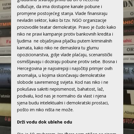
odlučuje, da ima dostupne kanale pobune i
promjene postojećeg stanja. Vlade finansiraju
nevladin sektor, kako bi tzv. NGO organizacije
proizvodile teatar demokratije. Pravo je čudo kako
niko ne pravi kampanje protiv bankovnih kredita i
ljudima ne objašnjava pljačku putem kriminalnih
kamata, kako niko ne demaskira tu glumu
opozicionarstva, gdje vlade plaćaju, scenaristički
osmišljavaju i doziraju pobune protiv sebe. Bosna i
Hercegovina je najsvirepiji i najočitiji primjer ovih
anomalija, u kojima skončavaju demokratske
slobode savremenog svijeta. Kod nas niko i ne
pokušava sakriti nepismenost, bahatost, laž,
podvalu, kod nas je normalno da vlast i njena
sjena budu intelektualni i demokratski prostaci,
pošto im niko ništa ne može.
Drži vodu dok ublehe odu