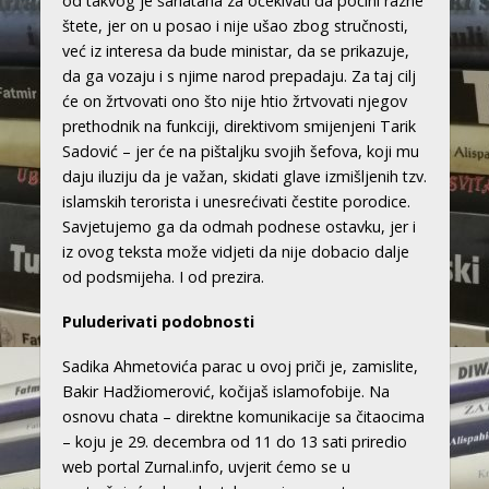
od takvog je šarlatana za očekivati da počini razne
štete, jer on u posao i nije ušao zbog stručnosti,
već iz interesa da bude ministar, da se prikazuje,
da ga vozaju i s njime narod prepadaju. Za taj cilj
će on žrtvovati ono što nije htio žrtvovati njegov
prethodnik na funkciji, direktivom smijenjeni Tarik
Sadović – jer će na pištaljku svojih šefova, koji mu
daju iluziju da je važan, skidati glave izmišljenih tzv.
islamskih terorista i unesrećivati čestite porodice.
Savjetujemo ga da odmah podnese ostavku, jer i
iz ovog teksta može vidjeti da nije dobacio dalje
od podsmijeha. I od prezira.
Puluderivati podobnosti
Sadika Ahmetovića parac u ovoj priči je, zamislite,
Bakir Hadžiomerović, kočijaš islamofobije. Na
osnovu chata – direktne komunikacije sa čitaocima
– koju je 29. decembra od 11 do 13 sati priredio
web portal Zurnal.info, uvjerit ćemo se u