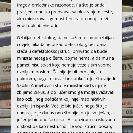
tragovi omladinske razonode. Pa što je onda
pravljena onolika predstava sa blokiranjem ceste,
ako ministrova sigurnost fercera po onoj – drži
vodu dok ublehe odu.
Ozbiljan defektolog, da ne kažemo samo ozbiljan
čovjek, nikada ne bi kao defektolog, bez dana
staža u defektološkoj struci, prihvatio da bude
ministar nečega o čemu pojma nema, a da mu na
pameti nisu stvari koje nemaju veze s tim veoma
ozbiljnim poslom. Časnije je biti prosjak, sa
pokrićem, nego ministar bez pokrića. Jer šta vrijedi
Sadiku Ahmetoviću što je ministar kad s njime
zbijamo cirkus, a do jučer smo ga mogli uvažavati
kao ozbiljnog političara koji nije imao nikakvih
ozbiljnijih ispada. Veći je bio jučer, nego što je
danas, jer je danas ono što nije, pa je smiješan, a
jučer je bio ono što jeste. A s obzirom na iskazanu
drskost da kao nestručno lice vodi stručni posao,