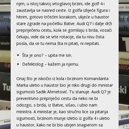
njim, u istoj takvoj vrtoglavoj brzini, ide golf 4 i
zaustavlja se nasred ceste. Iz golfa izlijeće figura i
hitrim, gotovo trčećim korakom, ulijeće u haustor
stare zgrade na početku Batve. Audi Q7 i dalje drži
prepriječenu cestu, kola se gomilaju s brda, vozači
čekaju, vide da se vrte rotacije, da tu nisu čista
posla, da se tu nema šta ni pitati, ni nepitati.
Šta je ono? – upita me sin.
Defektolog – kažem ja njemu.
Onaj što je iskočio iz kola i brzinom Komandanta
Marka uletio u haustor bio je niko drugi do ministar
sigurnosti Sadik Ahmetović. Tu stanuje. Audi Q7 je
preventivno prepriječio cestu da neko ne bi
odozgo, s brda, iz Batve, sišao, i ubio nam
ministra. A ministar je, kao stručno lice za pitanja
sigurnosti, brzinom munje izletio iz golfa 4 i uletio
u haustor, kako ne bi bio ubijen snajperom sa