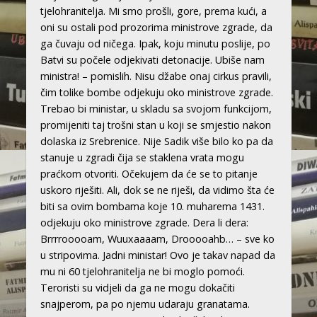
tjelohranitelja. Mi smo prošli, gore, prema kući, a
oni su ostali pod prozorima ministrove zgrade, da
ga čuvaju od ničega. Ipak, koju minutu poslije, po
Batvi su počele odjekivati detonacije. Ubiše nam
ministra! – pomislih. Nisu džabe onaj cirkus pravili,
čim tolike bombe odjekuju oko ministrove zgrade.
Trebao bi ministar, u skladu sa svojom funkcijom,
promijeniti taj trošni stan u koji se smjestio nakon
dolaska iz Srebrenice. Nije Sadik više bilo ko pa da
stanuje u zgradi čija se staklena vrata mogu
praćkom otvoriti. Očekujem da će se to pitanje
uskoro riješiti. Ali, dok se ne riješi, da vidimo šta će
biti sa ovim bombama koje 10. muharema 1431.
odjekuju oko ministrove zgrade. Dera li dera:
Brrrrooooam, Wuuxaaaam, Drooooahb… – sve ko
u stripovima. Jadni ministar! Ovo je takav napad da
mu ni 60 tjelohranitelja ne bi moglo pomoći.
Teroristi su vidjeli da ga ne mogu dokačiti
snajperom, pa po njemu udaraju granatama.