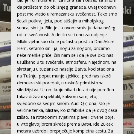
Bio je 10. muharem. Iza iftara sam otišao sa sinom
da prošetam do obližnjeg granapa. Ovaj trodnevni
post me vratio u ramazansku svečanost. Tako smo
šetali potkraj ljeta, pod stišajima miholjskog
sunca, sin i ja. Bilo je i u ovom smiraju dana nečeg
od te svečanosti. A desilo se i ono zatopljenje.
Mlaki vjetar kao da je počastio post za Dan Ašure.
Elem, šetamo sin i ja, nogu za nogom, pričamo
neke mehke priče, čini nam se i da je sve oko nas
ušuškano u tu svečarsku atmosferu. Najednom, na
skretanju u tuzlansko naselje Batva, kod stadiona
na Tušnju, poput munje sjeklice, pred nas iskoči
demokratski poredak, u raskoši primitivizma i
siledžijstva. U tom kraju nikad dotad nije priređen
takav državni spektakl, kakvom sam, eto,
svjedočio sa svojim sinom. Audi Q7, onaj što je
veličine tenka, blistav, k’o iz fabrike da je ovog časa
izišao, sa rotacionim svjetlima plave i crvene boje,
u vrtoglavoj brzini skreće prema Batvi, ide 20-tak
metara uzbrdo i preprječuje kompletnu cestu. Za