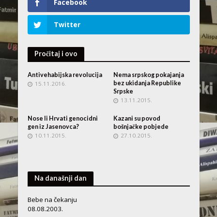
Facebook
Twitter
Pročitaj i ovo
Antivehabijska revolucija
Nema srpskog pokajanja
bez ukidanja Republike
15.11.2016.
Srpske
13.11.2015.
Nose li Hrvati genocidni
Kazani su povod
gen iz Jasenovca?
bošnjačke pobjede
10.11.2015.
27.10.2015.
Na današnji dan
Bebe na čekanju
08.08.2003.