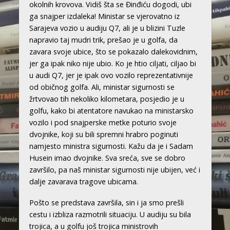
okolnih krovova. Vidiš šta se Đinđiću dogodi, ubi
ga snajper izdaleka! Ministar se vjerovatno iz
Sarajeva vozio u audiju Q7, ali je u blizini Tuzle
napravio taj mudri trik, prešao je u golfa, da
zavara svoje ubice, što se pokazalo dalekovidnim,
jer ga ipak niko nije ubio. Ko je htio ciljati, ciljao bi
u audi Q7, jer je ipak ovo vozilo reprezentativnije
od običnog golfa. Ali, ministar sigurnosti se
žrtvovao tih nekoliko kilometara, posjedio je u
golfu, kako bi atentatore navukao na ministarsko
vozilo i pod snajperske metke poturio svoje
dvojnike, koji su bili spremni hrabro poginuti
namjesto ministra sigurnosti. Kažu da je i Sadam
Husein imao dvojnike. Sva sreća, sve se dobro
završilo, pa naš ministar sigurnosti nije ubijen, već i
dalje zavarava tragove ubicama.
Pošto se predstava završila, sin i ja smo prešli
cestu i izbliza razmotrili situaciju. U audiju su bila
trojica, a u golfu još trojica ministrovih