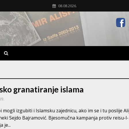
08.08.2026.
sko granatiranje islama
09.
i mogli izgubiti i Islamsku zajednicu, ako im se i tu poslije Ali
eki Sejdo Bajramović. Bjesomučna kampanja protiv reisu-l-
 je...