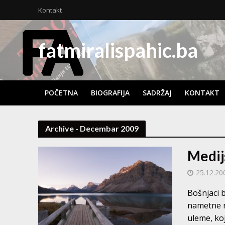
Kontakt
fatmiralispahic.ba
POČETNA
BIOGRAFIJA
SADRŽAJ
KONTAKT
Archive - Decembar 2009
Medij
25.12.20
Bošnjaci b
nametne n
uleme, koja