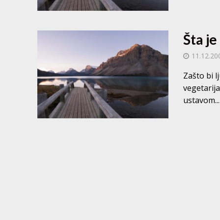
Šta je
11.12.20
Zašto bi 
vegetarija
ustavom...