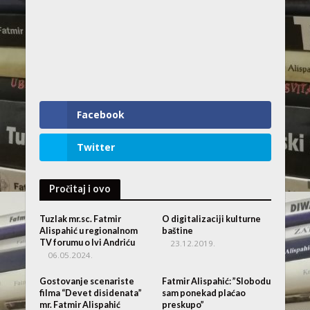
Facebook
Twitter
Pročitaj i ovo
Tuzlak mr.sc. Fatmir
O digitalizaciji kulturne
Alispahić u regionalnom
baštine
TV forumu o Ivi Andriću
23.12.2019.
06.05.2024.
Gostovanje scenariste
Fatmir Alispahić: ”Slobodu
filma “Devet disidenata”
sam ponekad plaćao
mr. Fatmir Alispahić
preskupo”