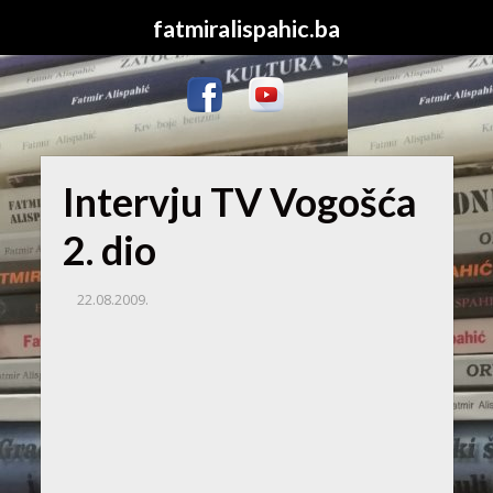
fatmiralispahic.ba
Intervju TV Vogošća
2. dio
22.08.2009.