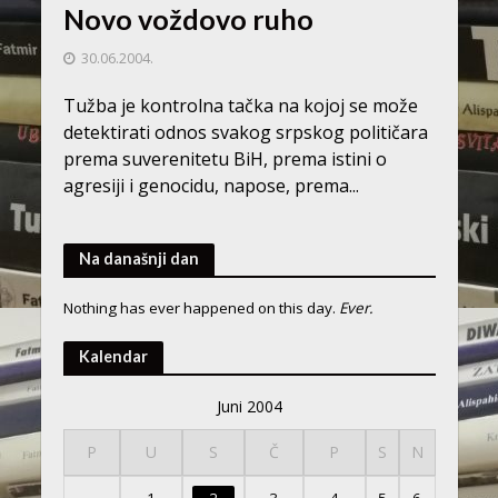
Novo voždovo ruho
30.06.2004.
Tužba je kontrolna tačka na kojoj se može
detektirati odnos svakog srpskog političara
prema suverenitetu BiH, prema istini o
agresiji i genocidu, napose, prema...
Na današnji dan
Nothing has ever happened on this day.
Ever.
Kalendar
Juni 2004
P
U
S
Č
P
S
N