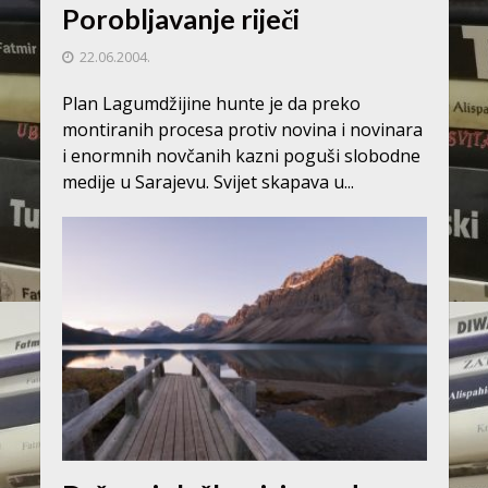
Porobljavanje riječi
22.06.2004.
Plan Lagumdžijine hunte je da preko
montiranih procesa protiv novina i novinara
i enormnih novčanih kazni poguši slobodne
medije u Sarajevu. Svijet skapava u...