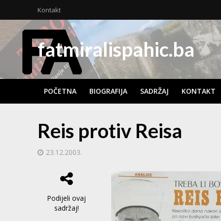
Kontakt
fatmiralispahic.ba
POČETNA
BIOGRAFIJA
SADRŽAJ
KONTAKT
Reis protiv Reisa
23.12.2003.
Podijeli ovaj
sadržaj!