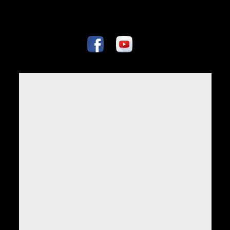
fatmiralispahic.ba
Naši snovi svi su isti
Dok su oko nas
fašisti
28.05.2003.
Bez antifašizma, kao državotvorne ideologije
u svim novonastalim državama, nema trajnog
mira na južnoslavenskim prostorima.