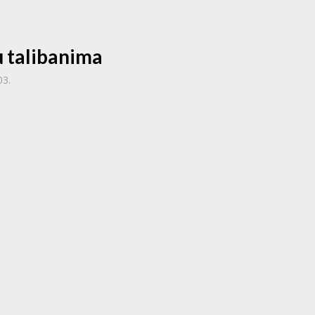
u talibanima
03.