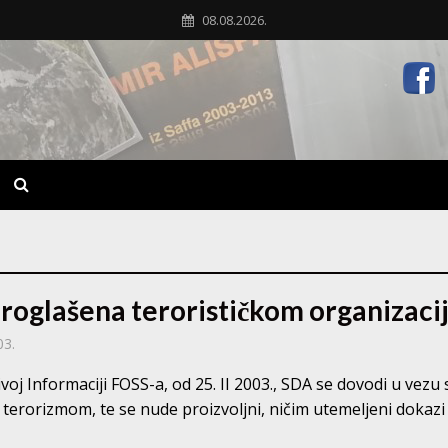
08.08.2026.
roglašena terorističkom organizaci
03.
ivoj Informaciji FOSS-a, od 25. II 2003., SDA se dovodi u vezu s
terorizmom, te se nude proizvoljni, ničim utemeljeni dokazi o