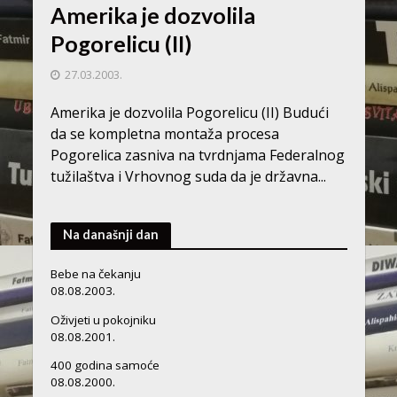
Amerika je dozvolila
Pogorelicu (II)
27.03.2003.
Amerika je dozvolila Pogorelicu (II) Budući
da se kompletna montaža procesa
Pogorelica zasniva na tvrdnjama Federalnog
tužilaštva i Vrhovnog suda da je državna...
Na današnji dan
Bebe na čekanju
08.08.2003.
Oživjeti u pokojniku
08.08.2001.
400 godina samoće
08.08.2000.