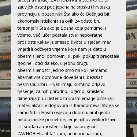
zauvijek ostati pocijepana na srpsku i hrvatsku
provinciju u pozadini?!! Šta ako će Bošnjaci biti
ekonomski istiskani i sa ovih 24 odsto bh.
teritorije?!! Šta ako je Bosna koja pamtimo, i
volimo, već jučer postala stvar nepovratne
prošlosti! Kakav je smisao života u sjećanjima?
Vrijedi li odživjeti vrijeme koje nam je dato u
obesmišljenoj domovini, ili, pak, pokupiti preostale
godine i otići daleko, u jednu drugu
obesmišljenost? Jedino smo mi koji nemamo
alternativne domovine dovedeni u bezizlaz
besmisla. Srbi i Hrvati imaju kristalno prljavo
rješenje, za njih prirodno, logično, smisleno –
dimenzija bh. uništenosti srazmjerna je dimenziji
materijalizacije dogovora iz Karađorđeva. Stoga se
samo Srbi i Hrvati osjećaju dobro u ambijentu
antibosanske pometnje, jer je njihov velikodržavni
cilj srodan atmosferi iz koje su prognani
ZAVNOBiH, antifašizam, antinacionalizam,