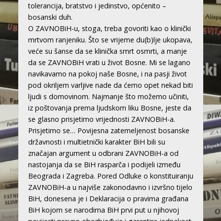
tolerancija, bratstvo i jedinstvo, općenito –
bosanski duh.
O ZAVNOBiH-u, stoga, treba govoriti kao o klinički
mrtvom ranjeniku. Što se vrijeme du(b)lje ukopava,
veće su šanse da se klinička smrt osmrti, a manje
da se ZAVNOBiH vrati u život Bosne. Mi se lagano
navikavamo na pokoj naše Bosne, i na pasji život
pod okriljem varljive nade da ćemo opet nekad biti
ljudi s domovinom. Najmanje što možemo učiniti,
iz poštovanja prema ljudskom liku Bosne, jeste da
se glasno prisjetimo vrijednosti ZAVNOBiH-a.
Prisjetimo se… Povijesna zatemeljenost bosanske
državnosti i multietnički karakter BiH bili su
značajan argument u odbrani ZAVNOBiH-a od
nastojanja da se BiH rasparča i podijeli između
Beograda i Zagreba. Pored Odluke o konstituiranju
ZAVNOBiH-a u najviše zakonodavno i izvršno tijelo
BiH, donesena je i Deklaracija o pravima građana
BiH kojom se narodima BiH prvi put u njihovoj