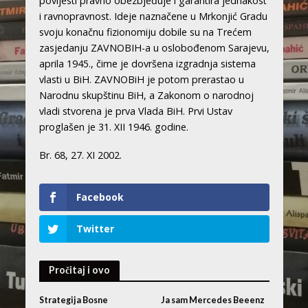
povijesti pravno obezbjeđuje i garantira jednakost
i ravnopravnost. Ideje naznačene u Mrkonjić Gradu
svoju konačnu fizionomiju dobile su na Trećem
zasjedanju ZAVNOBIH-a u oslobođenom Sarajevu,
aprila 1945., čime je dovršena izgradnja sistema
vlasti u BiH. ZAVNOBiH je potom prerastao u
Narodnu skupštinu BiH, a Zakonom o narodnoj
vladi stvorena je prva Vlada BiH. Prvi Ustav
proglašen je 31. XII 1946. godine.
Br. 68, 27. XI 2002.
Facebook
Twitter
Pročitaj i ovo
Strategija Bosne
Ja sam Mercedes Beeenz