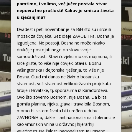
pamtimo, i volimo, već jučer postala stvar
nepovratne prošlosti! Kakav je smisao života
u sjećanjima?
Dvadest i peti novembar je za BiH što su i srce ili
mozak za čovjeka. Bez ideje ZAVOBiH-a, Bosna je
izgubljena. Ne postoji. Bosna ne može nikako
drukčije postojati nego po slovu svoje
samoodrživosti. Stavi čovjeku mozak majmuna, ili
srce gliste, to više nije čovjek. Stavi u Bosnu
vašingtonska i dejtonska rješenja, to više nije
Bosna. Otud mi danas ne živimo bosansku
stvarnost, već stvarnost velikodržavnih projekata
Srbije i Hrvatske, tj. sporazuma iz Karađorđeva.
Ovo što zovemo Bosnom, nije Bosna. Da bi ta
gomila planina, rijeka, glava i trava bila Bosnom,
morao bi sistem života biti uređen u duhu
ZAVNOBiH-a, dakle – antinacionalizma i tolerancije
kao vrhunskih vrlina u državnoj hijerarhiji
vrijednosti. Na žalost, nacionalizam je i pisano i