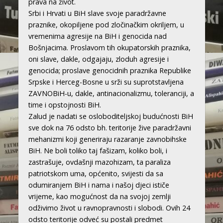
prava na život.
Srbi i Hrvati u BiH slave svoje paradržavne
praznike, okopiljene pod zločinačkim okriljem, u
vremenima agresije na BiH i genocida nad
Bošnjacima. Proslavom tih okupatorskih praznika,
oni slave, dakle, odgajaju, zloduh agresije i
genocida; proslave genocidnih praznika Republike
Srpske i Herceg-Bosne u srži su suprotstavljena
ZAVNOBiH-u, dakle, antinacionalizmu, toleranciji, a
time i opstojnosti BiH.
Zalud je nadati se osloboditeljskoj budućnosti BiH
sve dok na 76 odsto bh. teritorije žive paradržavni
mehanizmi koji generiraju razaranje zavnobihske
BiH. Ne boli toliko taj fašizam, koliko boli, i
zastrašuje, ovdašnji mazohizam, ta paraliza
patriotskom uma, općenito, svijesti da sa
odumiranjem BiH i nama i našoj djeci ističe
vrijeme, kao mogućnost da na svojoj zemlji
odživimo život u ravnopravnosti i slobodi. Ovih 24
odsto teritorije odveć su postali predmet