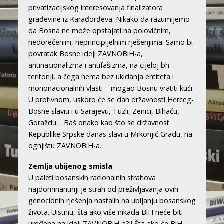
privatizacijskog interesovanja finalizatora
građevine iz Karađorđeva. Nikako da razumijemo
da Bosna ne može opstajati na polovičnim,
nedorečenim, neprincipijelnim rješenjima. Samo bi
povratak Bosne ideji ZAVNOBiH-a,
antinacionalizma i antifašizma, na cijeloj bh.
teritoriji, a čega nema bez ukidanja entiteta i
mononacionalnih vlasti – mogao Bosnu vratiti kući.
U protivnom, uskoro će se dan državnosti Herceg-
Bosne slaviti i u Sarajevu, Tuzli, Zenici, Bihaću,
Goraždu… Baš onako kao što se državnost
Republike Srpske danas slavi u Mrkonjić Gradu, na
ognjištu ZAVNOBiH-a.
Zemlja ubijenog smisla
U paleti bosanskih racionalnih strahova
najdominantniji je strah od preživljavanja ovih
genocidnih rješenja nastalih na ubijanju bosanskog
života. Uistinu, šta ako više nikada BiH neće biti
uređena na ideji ZAVNOBiH-a?!! Šta ako će BiH