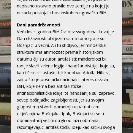
nepisano ustavno pravilo ove zemlje na kojoj je
nekada postojala bosanskohercegovačka BiH.
Dani paradržavnosti
Već deset godina BiH živi bez svog duha. I ovaj je
Dan državnosti obilježen samo tamo gdje su
Bošnjaci u većini. A i tu stidljivo, jer minderska
struktura ima animozitet prema historijskom
datumu čiji su autori antifašisti; minderolozi bi
radije slavili zelene legije i handžar divizije, koje su,
kao i četnici i ustaše, bili konobari Adolfa Hitlera;
zalud što je bošnjački nacionalni interes država
BiH, koje nema bez antifašističke i
antinacionalističke ideje; te handžarlije su, zapravo,
sevep bošnjačke zagubljenosti, jer su svojim
glupostima stvorili pometnju u patriotskim
osjećanjima Bošnjaka. Ipak, Bošnjaci su se u
dominantnoj većini otrgli od laži i obmana,
razumijevajući antifašističku ideju kao srčiku svoga