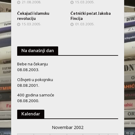
21.08.2008.
15.03.2005.
Čekajući islamsku
Četnički pečat Jakoba
revoluciju
Fincija
15.03.2005.
01.03.2005.
Na današnji dan
Bebe na čekanju
08.08.2003.
Oživjeti u pokojniku
08.08.2001.
400 godina samoće
08.08.2000.
Kalendar
Novembar 2002