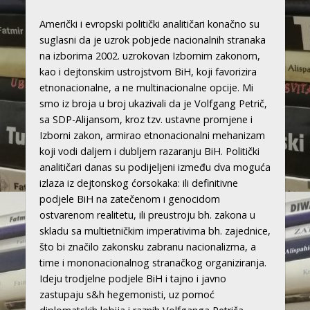
Američki i evropski politički analitičari konačno su
suglasni da je uzrok pobjede nacionalnih stranaka
na izborima 2002. uzrokovan Izbornim zakonom,
kao i dejtonskim ustrojstvom BiH, koji favorizira
etnonacionalne, a ne multinacionalne opcije. Mi
smo iz broja u broj ukazivali da je Volfgang Petrič,
sa SDP-Alijansom, kroz tzv. ustavne promjene i
Izborni zakon, armirao etnonacionalni mehanizam
koji vodi daljem i dubljem razaranju BiH. Politički
analitičari danas su podijeljeni između dva moguća
izlaza iz dejtonskog ćorsokaka: ili definitivne
podjele BiH na zatečenom i genocidom
ostvarenom realitetu, ili preustroju bh. zakona u
skladu sa multietničkim imperativima bh. zajednice,
što bi značilo zakonsku zabranu nacionalizma, a
time i mononacionalnog stranačkog organiziranja.
Ideju trodjelne podjele BiH i tajno i javno
zastupaju s&h hegemonisti, uz pomoć