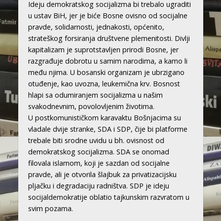
Ideju demokratskog socijalizma bi trebalo ugraditi
u ustav BiH, jer je biće Bosne ovisno od socijalne
pravde, solidarnosti, jednakosti, općenito,
strateškog forsiranja društvene plemenitosti. Divlji
kapitalizam je suprotstavljen prirodi Bosne, jer
razgrađuje dobrotu u samim narodima, a kamo li
među njima. U bosanski organizam je ubrzigano
otuđenje, kao uvozna, leukemična krv. Bosnost
hlapi sa odumiranjem socijalizma u našim
svakodnevnim, povolovljenim životima.
U postkomunističkom karavaktu Bošnjacima su
vladale dvije stranke, SDA i SDP, čije bi platforme
trebale biti srodne uvidu u bh. ovisnost od
demokratskog socijalizma. SDA se onomad
filovala islamom, koji je sazdan od socijalne
pravde, ali je otvorila šlajbuk za privatizacijsku
pljačku i degradaciju radništva. SDP je ideju
socijaldemokratije oblatio tajkunskim razvratom u
svim pozama.