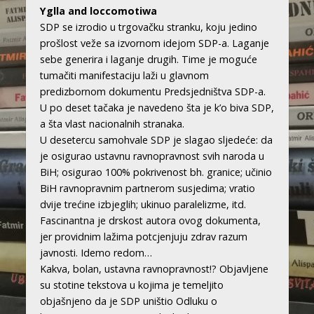
Yglla and loccomotiwa
SDP se izrodio u trgovačku stranku, koju jedino
prošlost veže sa izvornom idejom SDP-a. Laganje
sebe generira i laganje drugih. Time je moguće
tumačiti manifestaciju laži u glavnom
predizbornom dokumentu Predsjedništva SDP-a.
U po deset tačaka je navedeno šta je k’o biva SDP,
a šta vlast nacionalnih stranaka.
U desetercu samohvale SDP je slagao sljedeće: da
je osigurao ustavnu ravnopravnost svih naroda u
BiH; osigurao 100% pokrivenost bh. granice; učinio
BiH ravnopravnim partnerom susjedima; vratio
dvije trećine izbjeglih; ukinuo paralelizme, itd.
Fascinantna je drskost autora ovog dokumenta,
jer providnim lažima potcjenjuju zdrav razum
javnosti. Idemo redom…
Kakva, bolan, ustavna ravnopravnost!? Objavljene
su stotine tekstova u kojima je temeljito
objašnjeno da je SDP uništio Odluku o