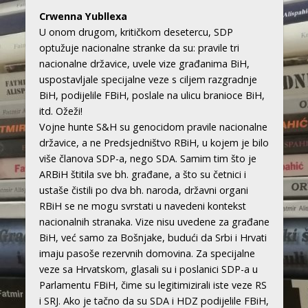
Crwenna Yubllexa
U onom drugom, kritičkom desetercu, SDP
optužuje nacionalne stranke da su: pravile tri
nacionalne državice, uvele vize građanima BiH,
uspostavljale specijalne veze s ciljem razgradnje
BiH, podijelile FBiH, poslale na ulicu branioce BiH,
itd. Ožeži!
Vojne hunte S&H su genocidom pravile nacionalne
državice, a ne Predsjedništvo RBiH, u kojem je bilo
više članova SDP-a, nego SDA. Samim tim što je
ARBiH štitila sve bh. građane, a što su četnici i
ustaše čistili po dva bh. naroda, državni organi
RBiH se ne mogu svrstati u navedeni kontekst
nacionalnih stranaka. Vize nisu uvedene za građane
BiH, već samo za Bošnjake, budući da Srbi i Hrvati
imaju pasoše rezervnih domovina. Za specijalne
veze sa Hrvatskom, glasali su i poslanici SDP-a u
Parlamentu FBiH, čime su legitimizirali iste veze RS
i SRJ. Ako je tačno da su SDA i HDZ podijelile FBiH,