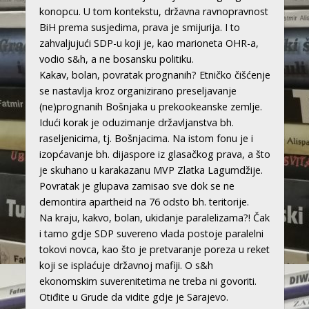
konopcu. U tom kontekstu, državna ravnopravnost
BiH prema susjedima, prava je smijurija. I to
zahvaljujući SDP-u koji je, kao marioneta OHR-a,
vodio s&h, a ne bosansku politiku.
Kakav, bolan, povratak prognanih? Etničko čišćenje
se nastavlja kroz organizirano preseljavanje
(ne)prognanih Bošnjaka u prekookeanske zemlje.
Idući korak je oduzimanje državljanstva bh.
raseljenicima, tj. Bošnjacima. Na istom fonu je i
izopćavanje bh. dijaspore iz glasačkog prava, a što
je skuhano u karakazanu MVP Zlatka Lagumdžije.
Povratak je glupava zamisao sve dok se ne
demontira apartheid na 76 odsto bh. teritorije.
Na kraju, kakvo, bolan, ukidanje paralelizama?! Čak
i tamo gdje SDP suvereno vlada postoje paralelni
tokovi novca, kao što je pretvaranje poreza u reket
koji se isplaćuje državnoj mafiji. O s&h
ekonomskim suverenitetima ne treba ni govoriti.
Otiđite u Grude da vidite gdje je Sarajevo.