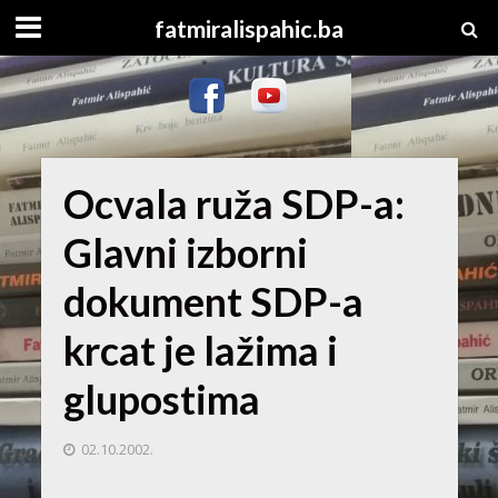
fatmiralispahic.ba
Ocvala ruža SDP-a:
Glavni izborni
dokument SDP-a
krcat je lažima i
glupostima
02.10.2002.