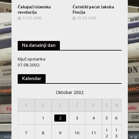
Čekajući islamsku
Četnički pečat Jakoba
revoluciju
Fincija
15.03.2005.
01.03.2005.
Na današnji dan
Ključ opstanka
07.08.2002.
Kalendar
Oktobar 2002
P
U
S
Č
P
S
N
1
2
3
4
5
6
1
1
7
8
9
10
11
2
3