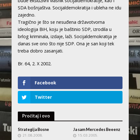
bude eksluzivni vlasnik socijaldemokratije, kao i
SDA bošnjaštva. Socijaldemokratija i ubleha ne idu
zajedno.
Tragično je što se nesuđena državotvorna
ideologija BiH, koju je baštinio SDP, izrodila u
brlog kriminala, izdaje, laži. Socijaldemokratija je
danas sve ono što nije SDP. Ona je san koji tek
treba dobro zasanjati.
Br. 64, 2. X 2002.
Facebook
Twitter
Pročitaj i ovo
Strategija Bosne
Ja sam Mercedes Beeenz
21.08.2008.
15.03.2005.