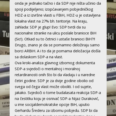
onda je jednako tačno i da SDP nije ništa učinio da
spoji podijeljeno; izopćavanjem pobjedničkog
HDZ-a iz izvršne vlasti u FBiH, HDZ-u je ostavljena
lokalna vlast na 27% bh. teritorije. Na kraju,
zahlada: SDP je glup! Evo: SDP tvrdi da su
nacionalne stranke na ulicu poslale branioce BiH
(Sic!). Otkad su to četnici i ustaše branioci BiH?!!
Drugo, znano je da se pomamno deložiraju samo
borci ARBiH. A i to da je pomama deložacija došla
sa dolaskom SDP-a na vlast.
Ova kroki-analiza glavnog izbornog dokumenta
SDP-a svjedoči o mentalnoj i moralnoj
retardiranosti onih što bi da vladaju i u naredne
četiri godine. SDP je za dvije godine obolio od
svega od čega vlast može oboliti. I od sujete,
jakako. Svjedoči o tome budalasata reakcija SDP-a
na čestitku koju je osnivač SDP-a Nijaz Duraković,
u ime socijaldemokratske opcije BiH, uputio
Gerhardu Šrederu za izbornu pobjedu. SDP bi da