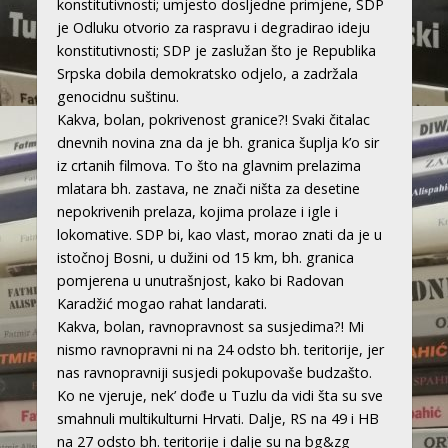
konstitutivnosti; umjesto dosljedne primjene, SDP
je Odluku otvorio za raspravu i degradirao ideju
konstitutivnosti; SDP je zaslužan što je Republika
Srpska dobila demokratsko odjelo, a zadržala
genocidnu suštinu.
Kakva, bolan, pokrivenost granice?! Svaki čitalac
dnevnih novina zna da je bh. granica šuplja k’o sir
iz crtanih filmova. To što na glavnim prelazima
mlatara bh. zastava, ne znači ništa za desetine
nepokrivenih prelaza, kojima prolaze i igle i
lokomative. SDP bi, kao vlast, morao znati da je u
istočnoj Bosni, u dužini od 15 km, bh. granica
pomjerena u unutrašnjost, kako bi Radovan
Karadžić mogao rahat landarati.
Kakva, bolan, ravnopravnost sa susjedima?! Mi
nismo ravnopravni ni na 24 odsto bh. teritorije, jer
nas ravnopravniji susjedi pokupovaše budzašto.
Ko ne vjeruje, nek’ dođe u Tuzlu da vidi šta su sve
smahnuli multikulturni Hrvati. Dalje, RS na 49 i HB
na 27 odsto bh. teritorije i dalje su na bg&zg