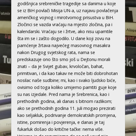
godišnjica srebreničke tragedije sa danima u koje
se iz BiH povlači Misija UN-a, uz najavu povlačenja
američkog vojnog i mirotvornog prisustva u BiH.
Zločinci se vazda vraćaju na mjesto zločina, pa i
kalendarski. Vraćaju se i žrtve, ako nisu upamtile
šta im se i zašto dogodilo. U dane koji zovu na
pamćenje žrtava najvećeg masovnog masakra
nakon Drugog svjetskog rata, nama se
predskazuje ono što smo još u Dejtonu morali
znati – da je Svijet gubav, krvoločan, bahat,
primitivan, i da kao takav ne može biti dobrohotan
nosilac naše sudbine; mi, kao i svako ljudsko biće,
ovisimo od toga koliko umijemo pamtiti guje koje
su nas izjedale. Pred nama je Srebrenica, kao i
prethodnih godina, ali danas s bitnom razlikom;
ako se prethodnih godina 11. juli mogao prezirati
kao seljakluk, podrivanje demokratskih promjena,
istine, pomirenja i povjerenja, e danas je taj
fukarluk došao do kritične tačke: nema više.