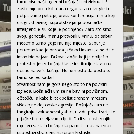
tamo nisu našli ugledni bošnjački intelektualci?
Zašto nije proteklih dana organiziran okrugli sto,
potpisivanje peticije, press konferencija, ili ma koji
drugi vid javnog suprotstavljanja bošnjačke
inteligencije zlu koje je počinjeno? Zato što smo
svoju genetsku manu pretvorili u vrlinu, pa sabur
mećemo tamo gdje mu nije mjesto. Sabur je
potreban kad je priroda jača od insana, a ne da bi
insan bio hajvan. Državni zločin koji je obilježio
protekli mjesec bošnjačke je institucije stavio na
dosad najveću kušnju. No, umjesto da postoje,
tamo se jeo kadaif.
Stvarnost nam je gora nego što to na površini
izgleda. Bošnjački um se ne bavi ni površinom,
očitošću, a kako bi tek sofisticiranom mrežom
višeslojne dejtonske agresije. Bošnjački um ne
tangiraju svakodnevni gubici, u vidu privatizacijske
pljačke ili preseljavanja ljudi. Da li se posljednjih
mjeseci sastala bošnjačka pamet – da analizira i
uspostavi strategiju naspram krstaške