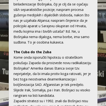
binladenizacije Bošnjaka, čiji je cilj da se ojačaju
s&h separatističke pozicije; naspram procesa
gušenja medijskih i dijaloških sloboda, nakon što
nas je uzjahala Alijansa; naspram činjenice da je
policijski aparat u Sarajevu okupiran od Hrvata,
među kojima ima i bivših ustaša? Itd. Ne, u
Bošnjaka nema dijaloga, nema borbe, ima samo
sudbina. To je osobina kukavica.
The Cuba do the Zuba
Kome onda isporučiti hipotezu o strateškom
pokušaju Zapada da proizvede novu radikalizaciju
Bošnjaka? Amerika danas štanca svoje tzv.
neprijatelje, da bi imala protiv koga ratovati, jer je
bez toga neostvariva deamerikanizacija i
boljševizacija SAD. Afganistan je tek predjelo.
Slijede Irak, Somalija, pa i Iran. Bošnjaci su visoko
rangirani na listi kandidata.
Zapadni stratezi su i 1992. znali da Bošnjaci nisu