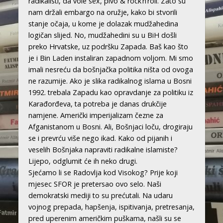
radikalisti, da vole sex, pivo & rock’n’roll. Zato su
nam držali embargo na oružje, kako bi stvorili
stanje očaja, u kome je dolazak mudžahedina
logičan slijed. No, mudžahedini su u BiH došli
preko Hrvatske, uz podršku Zapada. Baš kao što
je i Bin Laden instaliran zapadnom voljom. Mi smo
imali nesreću da bošnjačka politika ništa od ovoga
ne razumije. Ako je slika radikalnog islama u Bosni
1992. trebala Zapadu kao opravdanje za politiku iz
Karađorđeva, ta potreba je danas drukčije
namjene. Američki imperijalizam čezne za
Afganistanom u Bosni. Ali, Bošnjaci loču, drogiraju
se i prevrću više nego ikad. Kako od pijanih i
veselih Bošnjaka napraviti radikalne islamiste?
Lijepo, odglumit će ih neko drugi.
Sjećamo li se Radovlja kod Visokog? Prije koji
mjesec SFOR je pretersao ovo selo. Naši
demokratski mediji to su prećutali. Na udaru
vojnog prepada, hapšenja, ispitivanja, pretresanja,
pred uperenim američkim puškama, našli su se