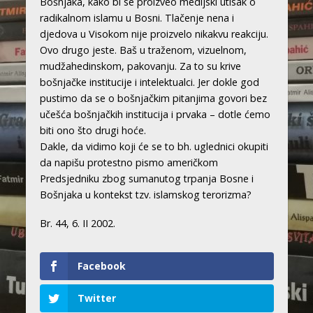
Bošnjaka, kako bi se proizveo medijski utisak o
radikalnom islamu u Bosni. Tlačenje nena i
djedova u Visokom nije proizvelo nikakvu reakciju.
Ovo drugo jeste. Baš u traženom, vizuelnom,
mudžahedinskom, pakovanju. Za to su krive
bošnjačke institucije i intelektualci. Jer dokle god
pustimo da se o bošnjačkim pitanjima govori bez
učešća bošnjačkih institucija i prvaka – dotle ćemo
biti ono što drugi hoće.
Dakle, da vidimo koji će se to bh. uglednici okupiti
da napišu protestno pismo američkom
Predsjedniku zbog sumanutog trpanja Bosne i
Bošnjaka u kontekst tzv. islamskog terorizma?
Br. 44, 6. II 2002.
Facebook
Twitter