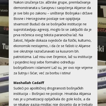
Nakon izručenja tzv. alžirske grupe, premlaćivanja
demonstranata u Sarajevu i saopćenja Alijanse da
je sve bilo po zakonu – uništenje Bošnjaka i države
Bosne i Hercegovine postaje sve opipljivija
stvarnost! Budući da se bošnjačke institucije ne
suprotstavljaju agresiji, moglo bi se zaključiti da je
prva rečenica ovog teksta paranoična laž. Na
žalost, hiljade dokaza svjedoče da fizički, kulturno,
ekonomski nestajemo, i da će se fašisti iz Alijanse
sve okrutnije razračunavati sa kusurom bh.
patriotizma. Laž nisu ove činjenice, laž su institucije
i pojedinci koji sebe formalno određuju
bošnjaštvom i islamom! Laž su, jer ovo nije vrijeme
za šutnju i šićar, već za borbu i istinu!
Mashallah Cadaiff
Sudeći po apolitičnoj drogiranosti bošnjačkih
institucija – Bošnjaci ne postoje. Hrvatska Alijansa
nas je u privatizaciji opljačkala do gole kože, a da
se nikakav gazija-mislilac nije dosjetio da je trebalo