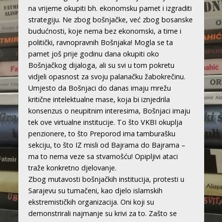
na vrijeme okupiti bh. ekonomsku pamet i izgraditi
strategiju. Ne zbog bošnjačke, već zbog bosanske
budućnosti, koje nema bez ekonomski, a time i
politički, ravnopravnih Bošnjaka! Mogla se ta
pamet još prije godinu dana okupiti oko
Bošnjačkog dijaloga, ali su svi u tom pokretu
vidjeli opasnost za svoju palanačku žabokrečinu.
Umjesto da Bošnjaci do danas imaju mrežu
kritične intelektualne mase, koja bi iznjedrila
konsenzus o neupitnim interesima, Bošnjaci imaju
tek ove virtualne institucije. To što VKBI okuplja
penzionere, to što Preporod ima tamburašku
sekciju, to što IZ misli od Bajrama do Bajrama –
ma to nema veze sa stvarnošću! Opipljivi ataci
traže konkretno djelovanje.
Zbog mutavosti bošnjačkih institucija, protesti u
Sarajevu su tumačeni, kao djelo islamskih
ekstremističkih organizacija. Oni koji su
demonstrirali najmanje su krivi za to. Zašto se