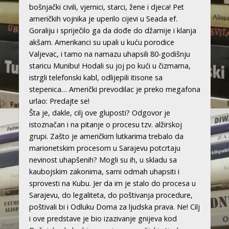
bošnjački civili, vjernici, starci, žene i djeca! Pet
američkih vojnika je uperilo cijevi u Seada ef.
Goraliju i spriječilo ga da dođe do džamije i klanja
akšam. Amerikanci su upali u kuću porodice
Valjevac, i tamo na namazu uhapsili 80-godišnju
staricu Munibu! Hodali su joj po kući u čizmama,
istrgli telefonski kabl, odlijepili itisone sa
stepenica… Američki prevodilac je preko megafona
urlao: Predajte se!
Šta je, dakle, cilj ove gluposti? Odgovor je
istoznačan i na pitanje o procesu tzv. alžirskoj
grupi. Zašto je američkim lutkarima trebalo da
marionetskim procesom u Sarajevu potcrtaju
nevinost uhapšenih? Mogli su ih, u skladu sa
kaubojskim zakonima, sami odmah uhapsiti i
sprovesti na Kubu. Jer da im je stalo do procesa u
Sarajevu, do legaliteta, do poštivanja procedure,
poštivali bi i Odluku Doma za ljudska prava. Ne! Cilj
i ove predstave je bio izazivanje gnijeva kod