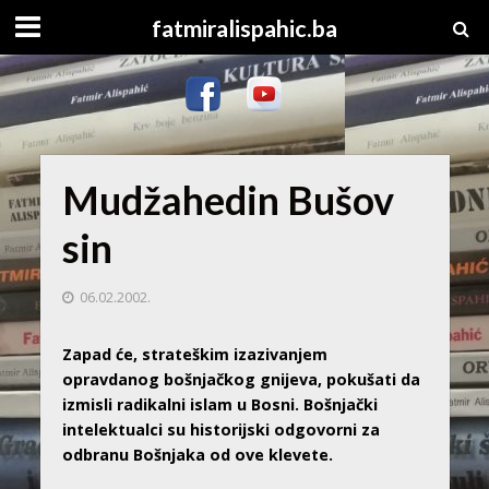
fatmiralispahic.ba
Mudžahedin Bušov
sin
06.02.2002.
Zapad će, strateškim izazivanjem
opravdanog bošnjačkog gnijeva, pokušati da
izmisli radikalni islam u Bosni. Bošnjački
intelektualci su historijski odgovorni za
odbranu Bošnjaka od ove klevete.