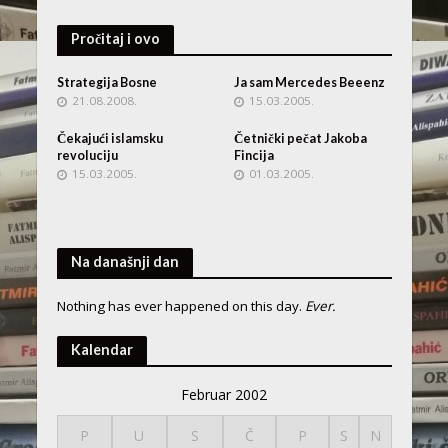
Pročitaj i ovo
Strategija Bosne
Ja sam Mercedes Beeenz
21.08.2008.
15.03.2005.
Čekajući islamsku
Četnički pečat Jakoba
revoluciju
Fincija
15.03.2005.
01.03.2005.
Na današnji dan
Nothing has ever happened on this day.
Ever.
Kalendar
Februar 2002
P
U
S
Č
P
S
N