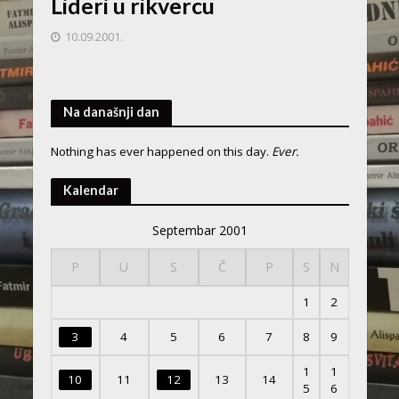
Lideri u rikvercu
10.09.2001.
Na današnji dan
Nothing has ever happened on this day.
Ever.
Kalendar
Septembar 2001
P
U
S
Č
P
S
N
1
2
3
4
5
6
7
8
9
1
1
10
11
12
13
14
5
6