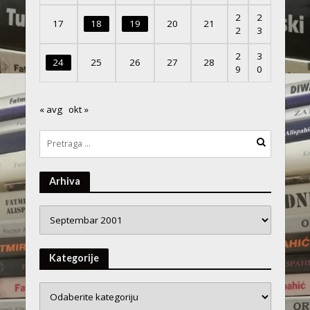
2
2
17
18
19
20
21
2
3
2
3
24
25
26
27
28
9
0
« avg
okt »
Arhiva
Arhiva
Kategorije