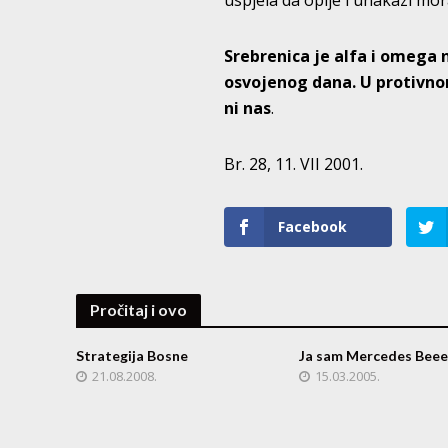
uspjela da opije i unakazi mor
Srebrenica je alfa i omega 
osvojenog dana. U protivn
ni nas
.
Br. 28, 11. VII 2001.
Facebook
Pročitaj i ovo
Strategija Bosne
Ja sam Mercedes Beee
21.08.2008.
15.03.2005.