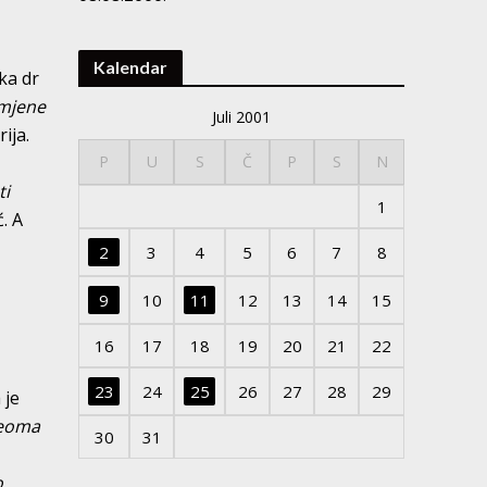
Kalendar
ka dr
mjene
Juli 2001
ija.
P
U
S
Č
P
S
N
ti
1
. A
2
3
4
5
6
7
8
9
10
11
12
13
14
15
16
17
18
19
20
21
22
23
24
25
26
27
28
29
 je
veoma
30
31
o