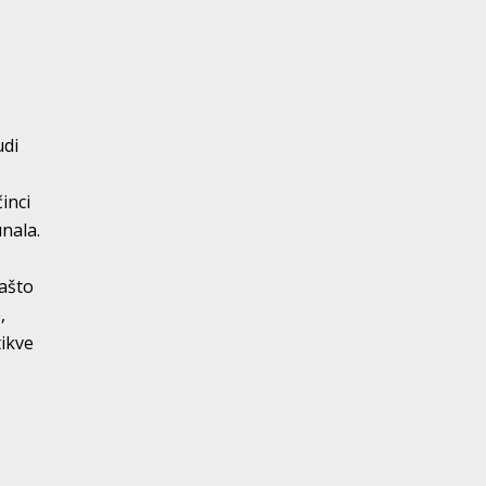
udi
inci
unala.
zašto
,
tikve