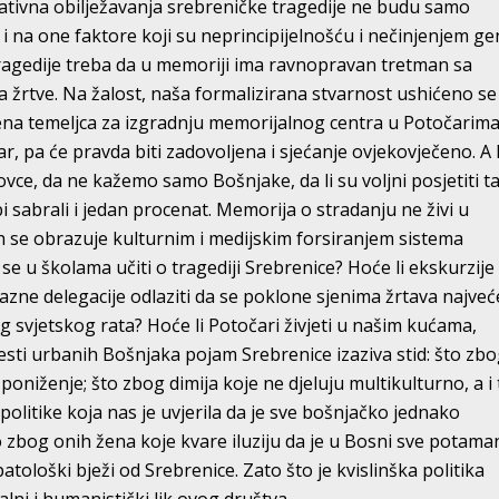
ativna obilježavanja srebreničke tragedije ne budu samo
i na one faktore koji su neprincipijelnošću i nečinjenjem ge
tragedije treba da u memoriji ima ravnopravan tretman sa
žrtve. Na žalost, naša formalizirana stvarnost ushićeno se
a temeljca za izgradnju memorijalnog centra u Potočarima
ar, pa će pravda biti zadovoljena i sjećanje ovjekovječeno. A 
vce, da ne kažemo samo Bošnjake, da li su voljni posjetiti ta
i sabrali i jedan procenat. Memorija o stradanju ne živi u
 se obrazuje kulturnim i medijskim forsiranjem sistema
 se u školama učiti o tragediji Srebrenice? Hoće li ekskurzije
razne delegacije odlaziti da se poklone sjenima žrtava najve
 svjetskog rata? Hoće li Potočari živjeti u našim kućama,
jesti urbanih Bošnjaka pojam Srebrenice izaziva stid: što zb
poniženje; što zbog dimija koje ne djeluju multikulturno, a i 
olitike koja nas je uvjerila da je sve bošnjačko jednako
zbog onih žena koje kvare iluziju da je u Bosni sve potama
ološki bježi od Srebrenice. Zato što je kvislinška politika