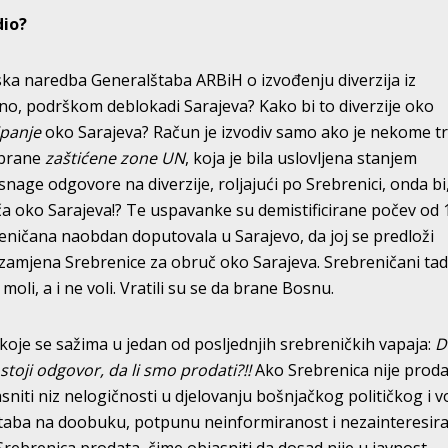
dio?
nska naredba Generalštaba ARBiH o izvođenju diverzija iz
no, podrškom deblokadi Sarajeva? Kako bi to diverzije oko
ipanje
oko Sarajeva? Račun je izvodiv samo ako je nekome t
dbrane
zaštićene zone UN
, koja je bila uslovljena stanjem
nage odgovore na diverzije, roljajući po Srebrenici, onda bi, 
a oko Sarajeva!? Te uspavanke su demistificirane počev od 
reničana naobdan doputovala u Sarajevo, da joj se predloži
 – zamjena Srebrenice za obruč oko Sarajeva. Srebreničani ta
moli, a i ne voli. Vratili su se da brane Bosnu.
koje se sažima u jedan od posljednjih srebreničkih vapaja:
D
toji odgovor, da li smo prodati?!!
Ako Srebrenica nije proda
sniti niz nelogičnosti u djelovanju bošnjačkog političkog i 
taba na doobuku, potpunu neinformiranost i nezainteresir