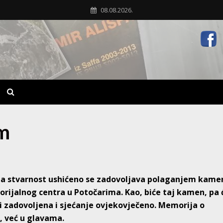
08.08.2026.
m
na stvarnost ushićeno se zadovoljava polaganjem kame
rijalnog centra u Potočarima. Kao, biće taj kamen, pa 
iti zadovoljena i sjećanje ovjekovječeno. Memorija o
, već u glavama.