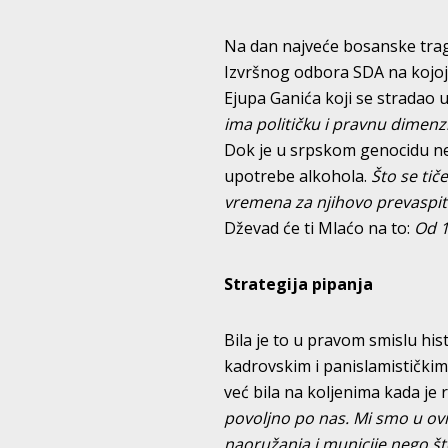
Na dan najveće bosanske traged
Izvršnog odbora SDA na kojoj 
Ejupa Ganića koji se stradao u
ima političku i pravnu dimenz
Dok je u srpskom genocidu nes
upotrebe alkohola.
Što se tiče
vremena za njihovo prevaspi
Dževad će ti Mlaćo na to:
Od 1
Strategija pipanja
Bila je to u pravom smislu hist
kadrovskim i panislamističkim
već bila na koljenima kada je
povoljno po nas. Mi smo u ovi
naoružanja i municije nego što