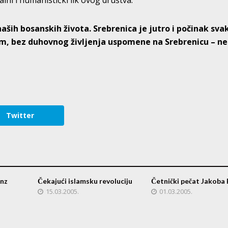
alni i humanistički lik ovog društva.
naših bosanskih života. Srebrenica je jutro i počinak sv
om, bez duhovnog življenja uspomene na Srebrenicu – n
Twitter
nz
Čekajući islamsku revoluciju
Četnički pečat Jakoba 
15.03.2005.
01.03.2005.