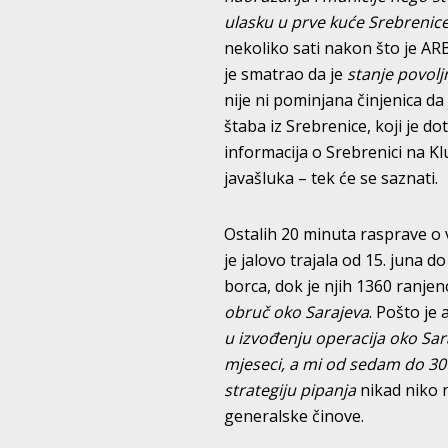
ulasku u prve kuće Srebrenic
nekoliko sati nakon što je ARB
je smatrao da je
stanje povolj
nije ni pominjana činjenica 
štaba iz Srebrenice, koji je 
informacija o Srebrenici na Kl
javašluka – tek će se saznati.
Ostalih 20 minuta rasprave o 
je jalovo trajala od 15. juna do
borca, dok je njih 1360 ranjen
obruč oko Sarajeva
. Pošto je
u izvođenju operacija oko Sar
mjeseci, a mi od sedam do 30
strategiju pipanja
nikad niko n
generalske činove.