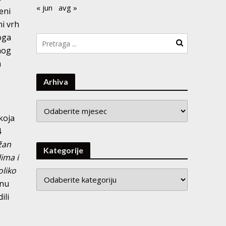
« jun
avg »
eni
ni vrh
toga
nog
a
Arhiva
Arhiva
koja
4
žan
Kategorije
lima i
oliko
čnu
ili