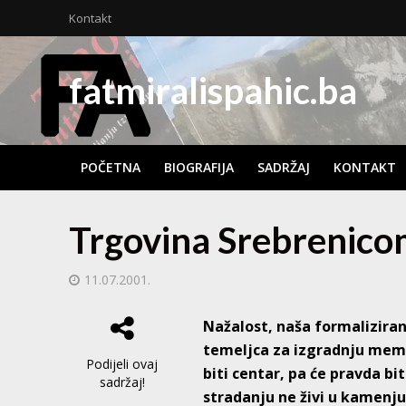
Kontakt
fatmiralispahic.ba
POČETNA
BIOGRAFIJA
SADRŽAJ
KONTAKT
Trgovina Srebrenico
11.07.2001.
Nažalost, naša formalizira
temeljca za izgradnju memo
Podijeli ovaj
biti centar, pa će pravda b
sadržaj!
stradanju ne živi u kamenju