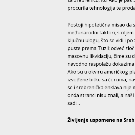
za Srebrenicu, itd. Ako je pak
procurila tehnologija te prodaje
Postoji hipotetična misao da s
međunarodni faktori, s ciljem 
ključnu ulogu, što se vidi i p
puste prema Tuzli; odveć zloč
masovnu likvidaciju, čime su d
navodno raspolažu dokazima 
Ako su u okviru američkog pl
izvođene bitke sa ćorcima, na
se i srebrenička enklava nije 
onda stranci nisu znali, a na
sadi…
Življenje uspomene na Sreb