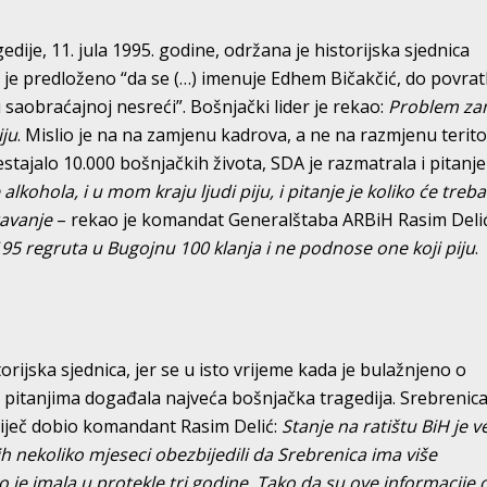
ije, 11. jula 1995. godine, održana je historijska sjednica
je predloženo “da se (…) imenuje Edhem Bičakčić, do povrat
 saobraćajnoj nesreći”. Bošnjački lider je rekao:
Problem za
iju
. Mislio je na na zamjenu kadrova, a ne na razmjenu teritor
tajalo 10.000 bošnjačkih života, SDA je razmatrala i pitanje
 alkohola, i u mom kraju ljudi piju, i pitanje je koliko će treba
tavanje
– rekao je komandat Generalštaba ARBiH Rasim Delić
95 regruta u Bugojnu 100 klanja i ne podnose one koji piju
.
orijska sjednica, jer se u isto vrijeme kada je bulažnjeno o
 pitanjima događala najveća bošnjačka tragedija. Srebrenica
 riječ dobio komandant Rasim Delić:
Stanje na ratištu BiH je 
h nekoliko mjeseci obezbijedili da Srebrenica ima više
 je imala u protekle tri godine. Tako da su ove informacije 