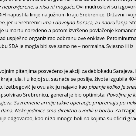
e neprovjerene, a nisu ni moguće
. Ovi mudroslovi su izgovor
iH napustila linije na južnom kraju Srebrenice. Državni i voj
no
, jer u Srebrenici
ima i dovoljno boraca, a i naoružanja
. S
da je u martu naređeno a potom izvršeno povlačenje komand
dotad uspješno organizirao odbranu ove enklave. Petominutn
ubu SDA je mogla biti sve samo ne – normalna. Svjesno ili iz
vojnim pitanjima posvećeno je akciji za deblokadu Sarajeva, 
 kraja jula, i u kojoj su, saznaće se poslije, živote izgubila 40
o. Izetbegović je ovu akciju najavio kao
pipanje koliko je sna
 apsolvirao Srebrenicu, general je bio optimista:
Povoljna je k
ajeva.
Savremene armije takve operacije pripremaju po nek
 dana. Neke jedinice smo direktno uvodili u borbu
. Za tragi
ije odgovarao, kao ni za mnoge boli na kojima su oficiri grad