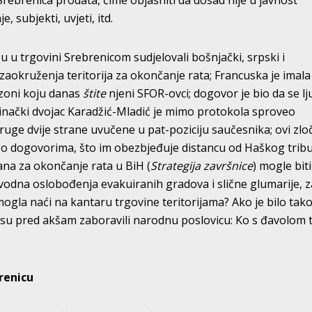
 Srebrenica prodata, čime objasniti da dosad nije u javnost
, subjekti, uvjeti, itd.
u u trgovini Srebrenicom sudjelovali bošnjački, srpski i
zaokruženja teritorija za okončanje rata; Francuska je imala
o zoni koju danas
štite
njeni SFOR-ovci; dogovor je bio da se lj
inački dvojac Karadžić-Mladić je mimo protokola sproveo
ruge dvije strane uvučene u pat-poziciju saučesnika; ovi zloč
o dogovorima, što im obezbjeđuje distancu od Haškog trib
ana za okončanje rata u BiH (
Strategija završnice
) mogle biti
vodna oslobođenja evakuiranih gradova i slične glumarije, 
mogla naći na kantaru trgovine teritorijama? Ako je bilo tako
ši su pred akšam zaboravili narodnu poslovicu: Ko s đavolom 
renicu