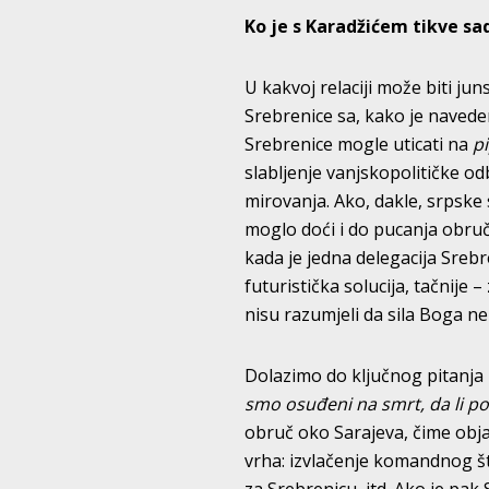
Ko je s Karadžićem tikve sa
U kakvoj relaciji može biti ju
Srebrenice sa, kako je navede
Srebrenice mogle uticati na
p
slabljenje vanjskopolitičke o
mirovanja. Ako, dakle, srpske s
moglo doći i do pucanja obruč
kada je jedna delegacija Sreb
futuristička solucija, tačnije
nisu razumjeli da sila Boga ne 
Dolazimo do ključnog pitanja 
smo osuđeni na smrt, da li pos
obruč oko Sarajeva, čime obja
vrha: izvlačenje komandnog š