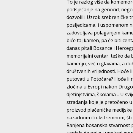
To je razlog više da komemor
podsjećanje na genocid, nego 
dozvolili. Uzrok srebreničke 
posljedicama, i uspomenom na 
zadovoljava polaganjem kamen
biće taj kamen, pa će biti cent
danas pitali Bosance i Hercego
memorijalni centar, teško da b
kamenju, već u glavama, a duh
društvenih vrijednosti. Hoće li
putovati u Potočare? Hoće li 
zločina u Evropi nakon Drugog
djetinjstvima, školama… U svi
stradanja koje je pretočeno u 
proizvod plaćenićke medijske p
nazadnom ili ekstremnom; što 
Ranjena bosanska stvarnost pat