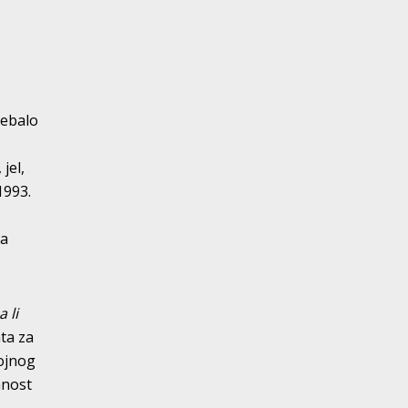
rebalo
jel,
1993.
da
a li
ta za
vojnog
anost