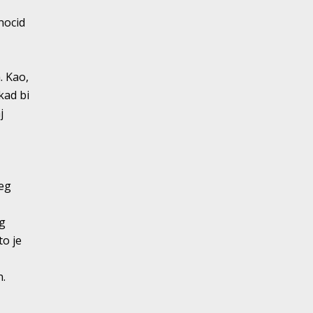
nocid
. Kao,
kad bi
j
ćeg
og
to je
n.