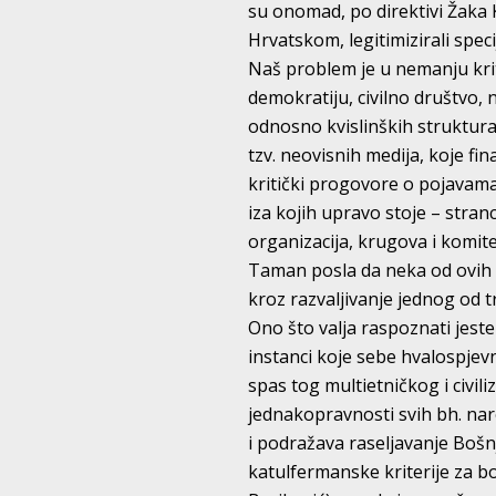
su onomad, po direktivi Žaka 
Hrvatskom, legitimizirali speci
Naš problem je u nemanju krit
demokratiju, civilno društvo
odnosno kvislinških struktur
tzv. neovisnih medija, koje fina
kritički progovore o pojavam
iza kojih upravo stoje – stran
organizacija, krugova i komite
Taman posla da neka od ovih 
kroz razvaljivanje jednog od t
Ono što valja raspoznati jes
instanci koje sebe hvalospje
spas tog multietničkog i civi
jednakopravnosti svih bh. nar
i podražava raseljavanje Boš
katulfermanske kriterije za bo