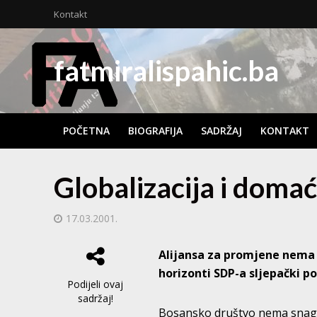
Kontakt
fatmiralispahic.ba
POČETNA
BIOGRAFIJA
SADRŽAJ
KONTAKT
Globalizacija i domać
17.03.2001.
Alijansa za promjene nema n
horizonti SDP-a sljepački p
Podijeli ovaj
sadržaj!
Bosansko društvo nema snagu