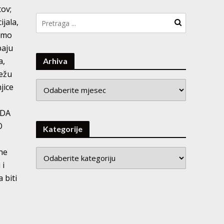
tov;
jala,
mamo
baju
a,
Arhiva
režu
Arhiva
jice
SDA
O
Kategorije
ne
 i
 biti