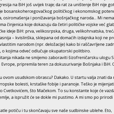
gresija na BiH još uvijek traje; da rat za uništenje BiH nije go
anje bosanskohercegovačkog političkog i ekonomskog potenci
ja, osiromašenja i ponižavanja bošnjačkog naroda… Mi ne
a činjenica koje dokazuju da četiri političke vojske već gla
čke ideje BiH: prva, velikosrpska, druga, velikohrvatska, treć
snija – kvislinška, sklepana od domaćih izdajnika koji ne p
 vlastitim narodom (npr. deložacije) kako bi raščavrljene zadn
, o kojima odveć odlučuje okupatorski politbiro.
itanja nikada ne smijemo zaboraviti šizofreničarsku ulogu 
rcu Evrope, pripremila teren za dokusurivanje Bošnjaka i BiH. 
i u ovom usudskom obrascu? Dakako. U startu valja znati da 
pske bolesti, krstaške fobije i paranoje. Teško je mijenjati
o Cvetkovićem, što Mačekom. To su konstante koje će vazda
mlje, a ispružit će se dokle mi pustimo. A mi smo po prirodi
 Odatle potiču i tu skončavaju sve naše sudbinske ublehe. Eto,