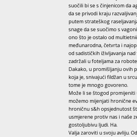
suočili bi se s činjenicom da a
da se privodi kraju razvaljiv
putem strateškog raseljavan
snage da se suočimo s vagonim
ono što je ostalo od multietni
međunarodna, četvrta i najopa
od sadističkih iživljavanja nad
zadržali u foteljama za robote
Dakako, u promišljanju ovih p
koja je, snivajući fildžan u s
tome je mnogo govoreno.
Može li se štogod promijenit
možemo mijenjati hronične evro
hroničnu s&h opsjednutost št
usmjerene protiv nas i naše ze
gostoljubivu ljudi. Ha.
Valja zaroviti u svoju avliju.