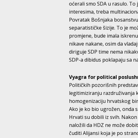
oćerali smo SDA u rasulo. To
interesima, treba multinaciona
Povratak Bošnjaka bosanstvu b
separatističke šizije. To je mo
promjene, bude imala iskrenu
nikave nakane, osim da vladaj
diriguje SDP time nema nikakvo
SDP-a dibidus poklapaju sa n
Vyagra for political poslush
Političkih pozorišnih predstav
legitimiziranju razdruživanja 
homogenizaciju hrvatskog bir
Ako je ko bio ugrožen, onda su
Hrvati su dobili iz svih. Nak
naložili da HDZ ne može dobiti
čuditi Alijansi koja je po stra