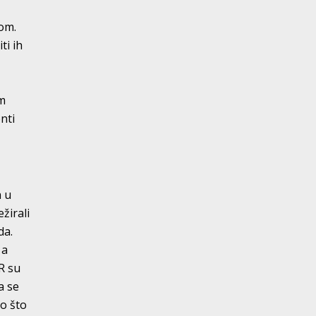
jom.
ti ih
om
nti
a u
žirali
da.
 a
R su
a se
ao što