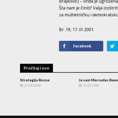
Brajković) – onda je ugrožena
Šta nam je činiti? Valja izoštr
za multietničku i demokratsku 
Br. 19, 17. III 2001.
Facebook
Pročitaj i ovo
Strategija Bosne
Ja sam Mercedes Beee
21.08.2008.
15.03.2005.