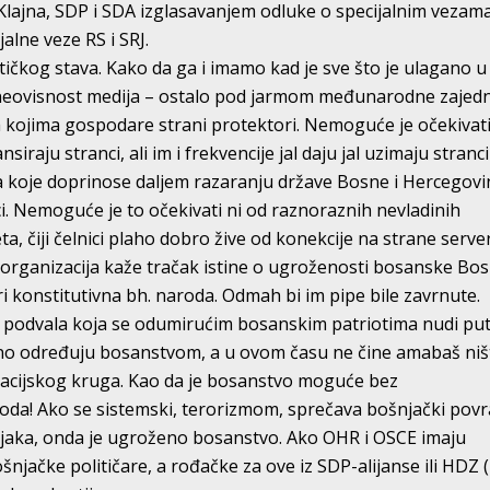
Klajna, SDP i SDA izglasavanjem odluke o specijalnim vezam
jalne veze RS i SRJ.
ičkog stava. Kako da ga i imamo kad je sve što je ulagano u
, neovisnost medija – ostalo pod jarmom međunarodne zajedn
a kojima gospodare strani protektori. Nemoguće je očekivat
nsiraju stranci, ali im i frekvencije jal daju jal uzimaju stranc
a koje doprinose daljem razaranju države Bosne i Hercegovi
ci. Nemoguće je to očekivati ni od raznoraznih nevladinih
ta, čiji čelnici plaho dobro žive od konekcije na strane serve
organizacija kaže tračak istine o ugroženosti bosanske Bo
ri konstitutivna bh. naroda. Odmah bi im pipe bile zavrnute.
te podvala koja se odumirućim bosanskim patriotima nudi p
vno određuju bosanstvom, a u ovom času ne čine amabaš niš
lizacijskog kruga. Kao da je bosanstvo moguće bez
oda! Ako se sistemski, terorizmom, sprečava bošnjački povr
njaka, onda je ugroženo bosanstvo. Ako OHR i OSCE imaju
šnjačke političare, a rođačke za ove iz SDP-alijanse ili HDZ 