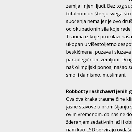
zemlja i njeni ljudi. Bez tog 
totalnom uništenju svega što
suočenja nema jer je ovo druš
od okupacionih sila koje rade
Trauma iz koje proizilazi naš
ukopan u višestoljetno despot
beskičmena, puzava i sluzava
paraplegičnom zemljom. Drugi k
naš olimpijski ponos, našao se
smo, i da nismo, muslimani.
Robbotty rashchawrljenih g
Ova dva kraka traume čine kli
jasne stavove u promišljanju 
ovim vremenom, da nas ne dota
žderanjem sedativnih laži i o
nam kao LSD serviraju ovdašnji 