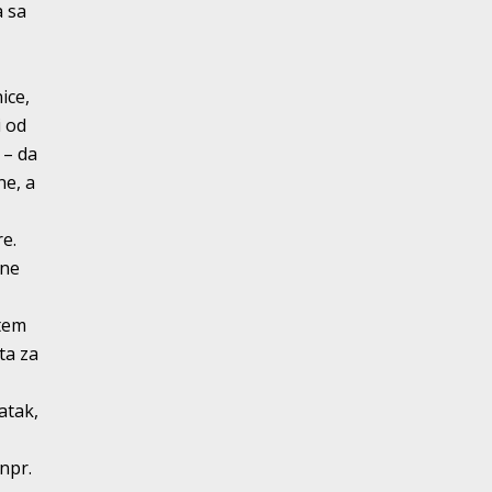
a sa
ice,
i od
i – da
ne, a
re.
sne
utem
ta za
atak,
(npr.