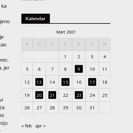
u ka
Kalendar
ljeno
Mart 2001
je
kao
P
U
S
Č
P
S
N
1
2
3
4
 mir,
, jer
5
6
7
8
9
10
11
12
13
14
15
16
17
18
19
20
21
22
23
24
25
vi
eće
26
27
28
29
30
31
mo
koju
« feb
apr »
–