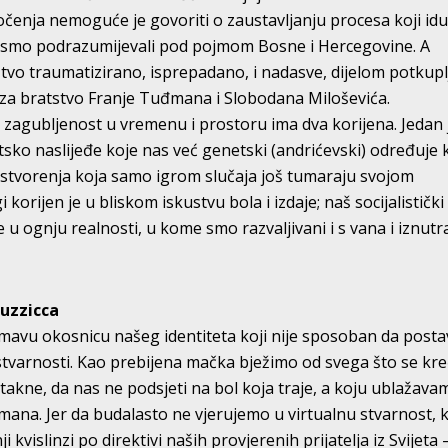
suočenja nemoguće je govoriti o zaustavljanju procesa koji id
 smo podrazumijevali pod pojmom Bosne i Hercegovine. A
tvo traumatizirano, isprepadano, i nadasve, dijelom potkup
 za bratstvo Franje Tuđmana i Slobodana Miloševića.
a zagubljenost u vremenu i prostoru ima dva korijena. Jedan 
sko naslijeđe koje nas već genetski (andrićevski) određuje 
 stvorenja koja samo igrom slučaja još tumaraju svojom
orijen je u bliskom iskustvu bola i izdaje; naš socijalistički
 u ognju realnosti, u kome smo razvaljivani i s vana i iznutra
uzzicca
mavu okosnicu našeg identiteta koji nije sposoban da posta
stvarnosti. Kao prebijena mačka bježimo od svega što se kr
kne, da nas ne podsjeti na bol koja traje, a koju ublažava
bmana. Jer da budalasto ne vjerujemo u virtualnu stvarnost, 
kvislinzi po direktivi naših provjerenih prijatelja iz Svijeta 