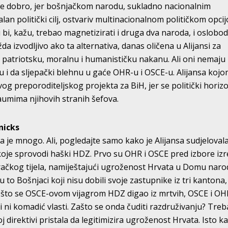
 je dobro, jer bošnjačkom narodu, sukladno nacionalnim
lan politički cilj, ostvariv multinacionalnom političkom opci
i, kažu, trebao magnetizirati i druga dva naroda, i oslobodi
žda izvodljivo ako ta alternativa, danas oličena u Alijansi za
 patriotsku, moralnu i humanističku nakanu. Ali oni nemaju
u i da sljepački blehnu u gaće OHR-u i OSCE-u. Alijansa koj
g preporoditeljskog projekta za BiH, jer se politički horizo
aumima njihovih stranih šefova.
nicks
a je mnogo. Ali, pogledajte samo kako je Alijansa sudjeloval
koje sprovodi haški HDZ. Prvo su OHR i OSCE pred izbore izre
ačkog tijela, namiještajući ugroženost Hrvata u Domu naro
 to Bošnjaci koji nisu dobili svoje zastupnike iz tri kantona,
on što se OSCE-ovom vijagrom HDZ digao iz mrtvih, OSCE i OH
 ni komadić vlasti. Zašto se onda čuditi razdruživanju? Treb
noj direktivi pristala da legitimizira ugroženost Hrvata. Isto k