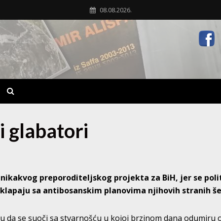
08.08.2026.
i glabatori
ikakvog preporoditeljskog projekta za BiH, jer se polit
oklapaju sa antibosanskim planovima njihovih stranih š
 da se suoči sa stvarnošću u kojoj brzinom dana odumiru 