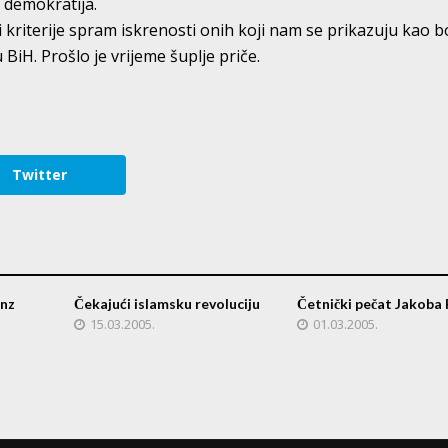
 demokratija.
iti kriterije spram iskrenosti onih koji nam se prikazuju kao b
BiH. Prošlo je vrijeme šuplje priče.
Twitter
nz
Čekajući islamsku revoluciju
Četnički pečat Jakoba 
15.03.2005.
01.03.2005.