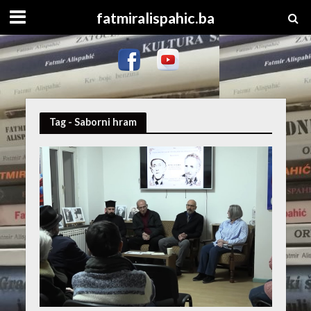
fatmiralispahic.ba
Tag - Saborni hram