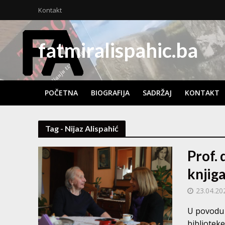
Kontakt
fatmiralispahic.ba
POČETNA
BIOGRAFIJA
SADRŽAJ
KONTAKT
Tag - Nijaz Alispahić
Prof. 
knjiga
23.04.20
U povodu 2
biblioteke