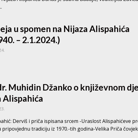
.
eja u spomen na Nijaza Alispahića
940. – 2.1.2024.)
24.
 dr. Muhidin Džanko o književnom dj
a Alispahića
23.
pahić: Derviš i priča ispisana srcem -Uraslost Alispahićeve p
pripovjednu tradiciju iz 1970.-tih godina-Velika Priča čovjeko