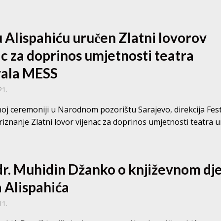
u Alispahiću uručen Zlatni lovorov
ac za doprinos umjetnosti teatra
vala MESS
21.
oj ceremoniji u Narodnom pozorištu Sarajevo, direkcija Fest
iznanje Zlatni lovor vijenac za doprinos umjetnosti teatra u
 dr. Muhidin Džanko o književnom dj
a Alispahića
11.