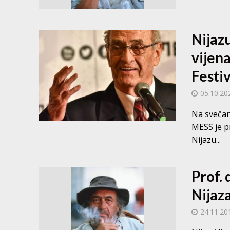
Nijaz
vijen
Festi
05.10.20
Na svečan
MESS je pr
Nijazu...
Prof.
Nijaz
24.11.20