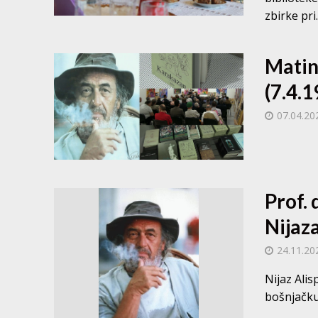
zbirke pri..
Matin
(7.4.1
07.04.20
Prof.
Nijaz
24.11.20
Nijaz Alis
bošnjačku 