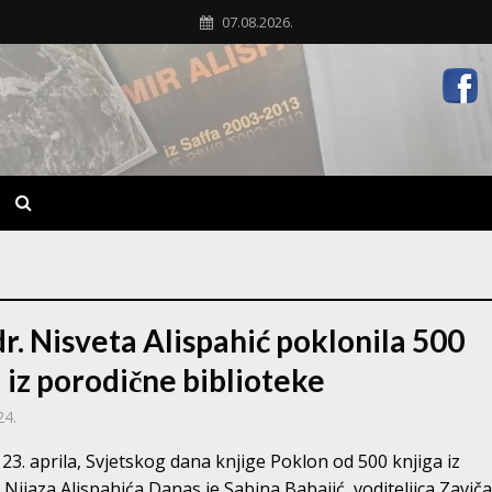
07.08.2026.
dr. Nisveta Alispahić poklonila 500
 iz porodične biblioteke
24.
3. aprila, Svjetskog dana knjige Poklon od 500 knjiga iz
 Nijaza Alispahića Danas je Sabina Babajić, voditeljica Zavič