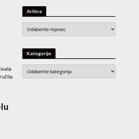
Arhiva
Arhiva
Kategorije
ivala
ručila
elu