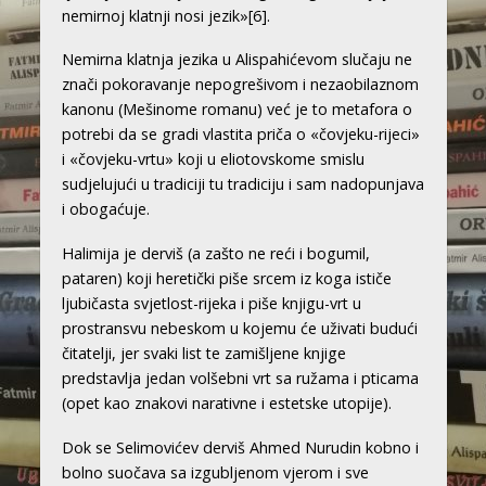
nemirnoj klatnji nosi jezik»
[6]
.
Nemirna klatnja jezika u Alispahićevom slučaju ne
znači pokoravanje nepogrešivom i nezaobilaznom
kanonu (Mešinome romanu) već je to metafora o
potrebi da se gradi vlastita priča o «čovjeku-rijeci»
i «čovjeku-vrtu» koji u eliotovskome smislu
sudjelujući u tradiciji tu tradiciju i sam nadopunjava
i obogaćuje.
Halimija je derviš (a zašto ne reći i bogumil,
pataren) koji heretički piše srcem iz koga ističe
ljubičasta svjetlost-rijeka i piše knjigu-vrt u
prostransvu nebeskom u kojemu će uživati budući
čitatelji, jer svaki list te zamišljene knjige
predstavlja jedan volšebni vrt sa ružama i pticama
(opet kao znakovi narativne i estetske utopije).
Dok se Selimovićev derviš Ahmed Nurudin kobno i
bolno suočava sa izgubljenom vjerom i sve