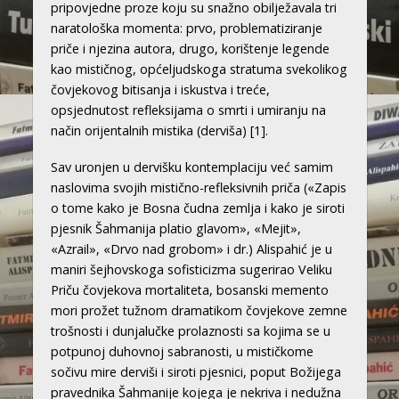
pripovjedne proze koju su snažno obilježavala tri
naratološka momenta: prvo, problematiziranje
priče i njezina autora, drugo, korištenje legende
kao mističnog, općeljudskoga stratuma svekolikog
čovjekovog bitisanja i iskustva i treće,
opsjednutost refleksijama o smrti i umiranju na
način orijentalnih mistika (derviša)
[1]
.
Sav uronjen u dervišku kontemplaciju već samim
naslovima svojih mistično-refleksivnih priča («Zapis
o tome kako je Bosna čudna zemlja i kako je siroti
pjesnik Šahmanija platio glavom», «Mejit»,
«Azrail», «Drvo nad grobom» i dr.) Alispahić je u
maniri šejhovskoga sofisticizma sugerirao Veliku
Priču čovjekova mortaliteta, bosanski memento
mori prožet tužnom dramatikom čovjekove zemne
trošnosti i dunjalučke prolaznosti sa kojima se u
potpunoj duhovnoj sabranosti, u mističkome
sočivu mire derviši i siroti pjesnici, poput Božijega
pravednika Šahmanije kojega je nekriva i nedužna