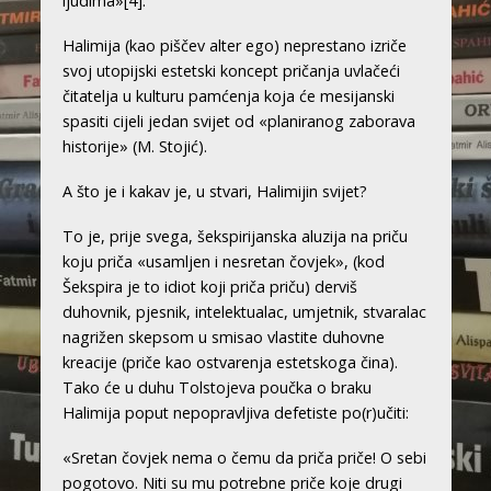
ljudima»
[4]
.
Halimija (kao piščev alter ego) neprestano izriče
svoj utopijski estetski koncept pričanja uvlačeći
čitatelja u kulturu pamćenja koja će mesijanski
spasiti cijeli jedan svijet od «planiranog zaborava
historije» (M. Stojić).
A što je i kakav je, u stvari, Halimijin svijet?
To je, prije svega, šekspirijanska aluzija na priču
koju priča «usamljen i nesretan čovjek», (kod
Šekspira je to idiot koji priča priču) derviš
duhovnik, pjesnik, intelektualac, umjetnik, stvaralac
nagrižen skepsom u smisao vlastite duhovne
kreacije (priče kao ostvarenja estetskoga čina).
Tako će u duhu Tolstojeva poučka o braku
Halimija poput nepopravljiva defetiste po(r)učiti:
«Sretan čovjek nema o čemu da priča priče! O sebi
pogotovo. Niti su mu potrebne priče koje drugi