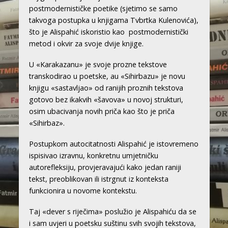
postmodernističke poetike (sjetimo se samo
takvoga postupka u knjigama Tvbrtka Kulenovića),
što je Alispahić iskoristio kao postmodernistički
metod i okvir za svoje dvije knjige.
U «Karakazanu» je svoje prozne tekstove
transkodirao u poetske, au «Sihirbazu» je novu
knjigu «sastavljao» od ranijih proznih tekstova
gotovo bez ikakvih «šavova» u novoj strukturi,
osim ubacivanja novih priča kao što je priča
«Sihirbaz».
Postupkom autocitatnosti Alispahić je istovremeno
ispisivao izravnu, konkretnu umjetničku
autorefleksiju, provjeravajući kako jedan raniji
tekst, preoblikovan ili istrgnut iz konteksta
funkcionira u novome kontekstu.
Taj «dever s riječima» poslužio je Alispahiću da se
i sam uvjeri u poetsku suštinu svih svojih tekstova,