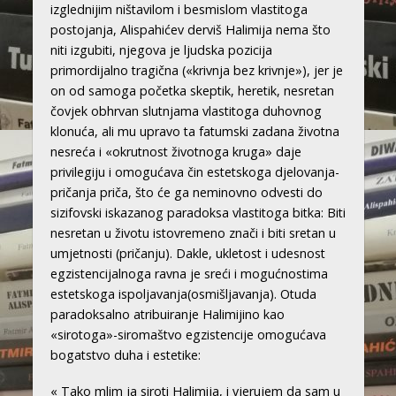
izglednijim ništavilom i besmislom vlastitoga
postojanja, Alispahićev derviš Halimija nema što
niti izgubiti, njegova je ljudska pozicija
primordijalno tragična («krivnja bez krivnje»), jer je
on od samoga početka skeptik, heretik, nesretan
čovjek obhrvan slutnjama vlastitoga duhovnog
klonuća, ali mu upravo ta fatumski zadana životna
nesreća i «okrutnost životnoga kruga» daje
privilegiju i omogućava čin estetskoga djelovanja-
pričanja priča, što će ga neminovno odvesti do
sizifovski iskazanog paradoksa vlastitoga bitka: Biti
nesretan u životu istovremeno znači i biti sretan u
umjetnosti (pričanju). Dakle, ukletost i udesnost
egzistencijalnoga ravna je sreći i mogućnostima
estetskoga ispoljavanja(osmišljavanja). Otuda
paradoksalno atribuiranje Halimijino kao
«sirotoga»-siromaštvo egzistencije omogućava
bogatstvo duha i estetike:
« Tako mlim ja siroti Halimija, i vjerujem da sam u