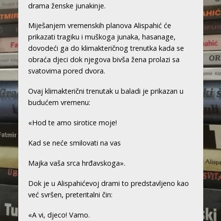
drama ženske junakinje.
Miješanjem vremenskih planova Alispahić će
prikazati tragiku i muškoga junaka, hasanage,
dovodeći ga do klimakteričnog trenutka kada se
obraća djeci dok njegova bivša žena prolazi sa
svatovima pored dvora.
Ovaj klimakterični trenutak u baladi je prikazan u
budućem vremenu:
«Hod te amo sirotice moje!
Kad se neće smilovati na vas
Majka vaša srca hrđavskoga».
Dok je u Alispahićevoj drami to predstavljeno kao
već svršen, preteritalni čin:
«A vi, djeco! Vamo.