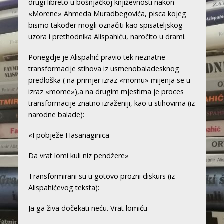
drugi libreto u bošnjačkoj književnosti nakon
«Morene» Ahmeda Muradbegovića, pisca kojeg
bismo također mogli označiti kao spisateljskog
uzora i prethodnika Alispahiću, naročito u drami.
Ponegdje je Alispahić pravio tek neznatne
transformacije stihova iz usmenobaladesknog
predloška ( na primjer izraz «momu» mijenja se u
izraz «mome»),a na drugim mjestima je proces
transformacije znatno izraženiji, kao u stihovima (iz
narodne balade):
«I pobježe Hasanaginica
Da vrat lomi kuli niz pendžere»
Transformirani su u gotovo prozni diskurs (iz
Alispahićevog teksta):
Ja ga živa dočekati neću. Vrat lomiću