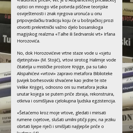
optici on mnogo više potvrda piščeve teorijske
osviještenosti i znak njegova uronuća u onu
pripovjedačku tradiciju koju će u bošnjačkoj prozi
otvoriti prekretnički važno djelo bosanskoga
magijskog realzma «Talhe ili šedrvanski vrt» Irfana
Horozovića.
No, dok Horozovićeve vrtne staze vode u «sjetu
djetinjstva» (M. Stojić), vrtovi sirotog Halimije vode
čitatelja u mističke prostore Knjige, pa su tako
Alispahićevi «vrtovi» zapravo metafora Biblioteke
(uvijek borhesovski shvaćene kao jedne te iste
Velike Knjige), odnosno oni su metafora Jezika
unutar kojega se putem priče zbraja, rekonstruira,
otkriva i osmišljava cjelokupna ljudska egzistencija.
«Šetaćemo kroz moje vrtove, gledati i mirisati
rumene cvjetove, slušati umilni ptičji pjev, na jeziku
obrtati lijepe riječi i smišljati najljepše priče o