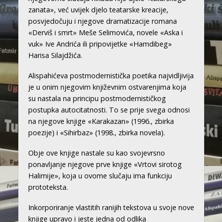
zanata», već uvijek djelo teatarske kreacije,
posvjedočuju i njegove dramatizacije romana
«Derviš i smrt» Meše Selimovića, novele «Aska i
vuk» Ive Andrića ili pripovijetke «Hamdibeg»
Harisa Silajdžića.
Alispahićeva postmodernistička poetika najvidljivija
je u onim njegovim književnim ostvarenjima koja
su nastala na principu postmodernističkog
postupka autocitatnosti. To se prije svega odnosi
na njegove knjige «Karakazan» (1996., zbirka
poezije) i «Sihirbaz» (1998., zbirka novela).
Obje ove knjige nastale su kao svojevrsno
ponavljanje njegove prve knjige «Vrtovi sirotog
Halimije», koja u ovome slučaju ima funkciju
prototeksta.
Inkorporiranje vlastitih ranijih tekstova u svoje nove
knjige upravo i jeste jedna od odlika