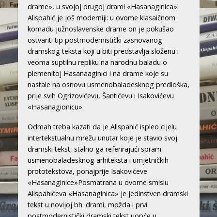
drame», u svojoj drugoj drami «Hasanaginica»
Alispahić je još moderniji: u ovome klasaičnom
komadu južnoslavenske drame on je pokušao
ostvariti tip postmodernistički zasnovanog
dramskog teksta koji u biti predstavlja složenu i
veoma suptilnu repliku na narodnu baladu o
plemenitoj Hasanaaginici i na drame koje su
nastale na osnovu usmenobaladesknog predloška,
prije svih Ogrizovićevu, Šantićevu i Isakovićevu
«Hasanagionicu».
Odmah treba kazati da je Alispahić ispleo cijelu
intertekstualnu mrežu unutar koje je stavio svoj
dramski tekst, stalno ga referirajući spram
usmenobaladesknog arhiteksta i umjetničkih
prototekstova, ponajprije Isakovićeve
«Hasanaginice»Posmatrana u ovome smislu
Alispahićeva «Hasanaginica» je jedinstven dramski
tekst u novijoj bh. drami, možda i prvi
postmodernistički dramski tekst uopće u