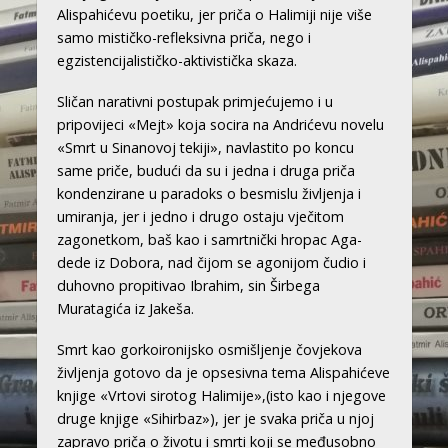
Alispahićevu poetiku, jer priča o Halimiji nije više
samo mističko-refleksivna priča, nego i
egzistencijalističko-aktivistička skaza.
Sličan narativni postupak primjećujemo i u
pripovijeci «Mejt» koja socira na Andrićevu novelu
«Smrt u Sinanovoj tekiji», navlastito po koncu
same priče, budući da su i jedna i druga priča
kondenzirane u paradoks o besmislu življenja i
umiranja, jer i jedno i drugo ostaju vječitom
zagonetkom, baš kao i samrtnički hropac Aga-
dede iz Dobora, nad čijom se agonijom čudio i
duhovno propitivao Ibrahim, sin Širbega
Muratagića iz Jakeša.
Smrt kao gorkoironijsko osmišljenje čovjekova
življenja gotovo da je opsesivna tema Alispahićeve
knjige «Vrtovi sirotog Halimije»,(isto kao i njegove
druge knjige «Sihirbaz»), jer je svaka priča u njoj
zapravo priča o životu i smrti koji se međusobno