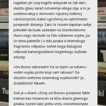
naglašen jer ovaj tragički antijunak ne žali dati i
vlastitu glavu zarad ostvarenja višega cilja, a to je
uzvišena ideja o domovini i njezinoj žuđenoj
samostojnosti stalno ugroženoj na vjetrometini
povijesnih zbivanja. Zato će Husein-kapetan radije
prihvatiti da bude zadavljen na Stambolskome
dvoru nego da bude na čelu sultanove vojske, pa
će istina patetički ( u stilu junaka iz dramskoga
fragmenta «Alipaša» Safvet-bega Bašagića)
odbrusiti kamengradskom beglerbegu Sejfudin
efendiji:
«Da Bosnu zaboravim! Da se bijem za sultana i
vodim vojsku protiv koje sam ratovao? Da
obučem uniformu nizamskog vojskovođe? Ja…
Gradaščević! Nikad!».
Dok je u drami «Zmaj od Bosne» povijesne fakte
tretirao kao mizanscen za ličnu dramu glavnoga
junaka, tvoreći tako jednu vrstu «novohistorijske