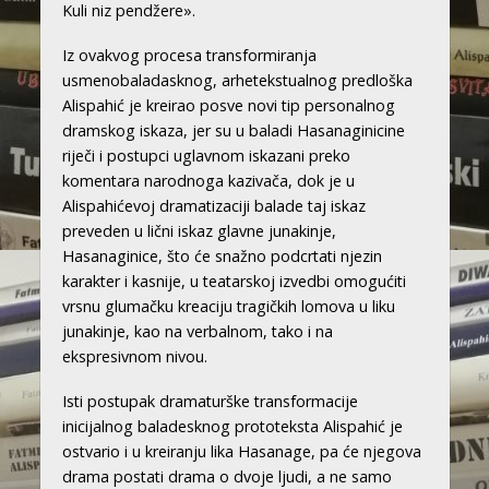
Kuli niz pendžere».
Iz ovakvog procesa transformiranja
usmenobaladasknog, arhetekstualnog predloška
Alispahić je kreirao posve novi tip personalnog
dramskog iskaza, jer su u baladi Hasanaginicine
riječi i postupci uglavnom iskazani preko
komentara narodnoga kazivača, dok je u
Alispahićevoj dramatizaciji balade taj iskaz
preveden u lični iskaz glavne junakinje,
Hasanaginice, što će snažno podcrtati njezin
karakter i kasnije, u teatarskoj izvedbi omogućiti
vrsnu glumačku kreaciju tragičkih lomova u liku
junakinje, kao na verbalnom, tako i na
ekspresivnom nivou.
Isti postupak dramaturške transformacije
inicijalnog baladesknog prototeksta Alispahić je
ostvario i u kreiranju lika Hasanage, pa će njegova
drama postati drama o dvoje ljudi, a ne samo