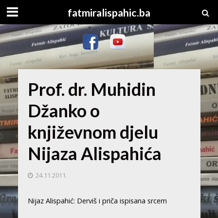
fatmiralispahic.ba
Prof. dr. Muhidin
Džanko o
književnom djelu
Nijaza Alispahića
24.11.2011.
Nijaz Alispahić: Derviš i priča ispisana srcem