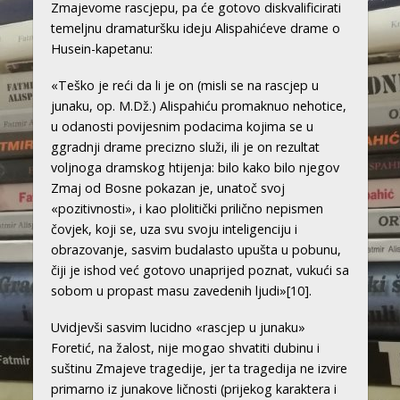
Zmajevome rascjepu, pa će gotovo diskvalificirati
temeljnu dramaturšku ideju Alispahićeve drame o
Husein-kapetanu:
«Teško je reći da li je on (misli se na rascjep u
junaku, op. M.Dž.) Alispahiću promaknuo nehotice,
u odanosti povijesnim podacima kojima se u
ggradnji drame precizno služi, ili je on rezultat
voljnoga dramskog htijenja: bilo kako bilo njegov
Zmaj od Bosne pokazan je, unatoč svoj
«pozitivnosti», i kao plolitički prilično nepismen
čovjek, koji se, uza svu svoju inteligenciju i
obrazovanje, sasvim budalasto upušta u pobunu,
čiji je ishod već gotovo unaprijed poznat, vukući sa
sobom u propast masu zavedenih ljudi»
[10]
.
Uvidjevši sasvim lucidno «rascjep u junaku»
Foretić, na žalost, nije mogao shvatiti dubinu i
suštinu Zmajeve tragedije, jer ta tragedija ne izvire
primarno iz junakove ličnosti (prijekog karaktera i