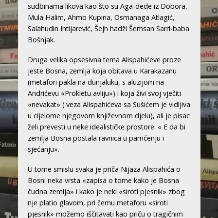
sudbinama likova kao što su Aga-dede iz Dobora,
Mula Halim, Ahmo Kupina, Osmanaga Atlagić,
Salahudin Ihtijarević, Šejh hadži Šemsan Sarri-baba
Bošnjak.
Druga velika opsesivna tema Alispahićeve proze
jeste Bosna, zemlja koja obitava u Karakazanu
(metafori pakla na dunjaluku, s aluzijom na
Andrićevu «Prokletu avliju») i koja živi svoj vječiti
«nevakat» ( veza Alispahićeva sa Sušićem je vidljiva
u cijelome njegovom književnom djelu), ali je pisac
želi prevesti u neke idealističke prostore: « E da bi
zemlja Bosna postala ravnica u pamćenju i
sjećanju».
U tome smislu svaka je priča Nijaza Alispahića o
Bosni neka vrsta «zapisa o tome kako je Bosna
čudna zemlja» i kako je neki «siroti pjesnik» zbog
nje platio glavom, pri čemu metaforu «siroti
pjesnik» možemo iščitavati kao priču o tragičnim