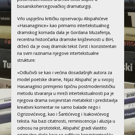
bosanskohercegovačkoj dramaturgiji.
Vrlo uspješnu kritičku opservaciju Alispahićeve
«Hasanaginice» kao primarno intertekstualnog
dramskog komada dala je Gordana Muzaferija,
recentna historičarka dramske književnosti u BiH,
držeći da je ovaj dramski tekst čvrst i konzistentan
na svim razinama njegove intertekstualne
strukture:
«Odlučivši se kao i većina dosadašnjih autora za
model poetske drame, Nijaz Alispahić je u svojoj
Hasanaginici primijenio tipičnu postmodernističku
metodu stvaranja u mreži intertekstualnosti pa je
njegova drama svojevrstan metatekst i predstavlja
kreativni komentar ne samo balade nego i
Ogrizovićevog, kao i Šantićevog i Isakovićevog
teksta. Na bazi citatnosti, reminiscencija i aluzija u
odnosu na prototekst, Alispahić gradi vlastito
originalno djelo koje se odlikuje konzistentnošću