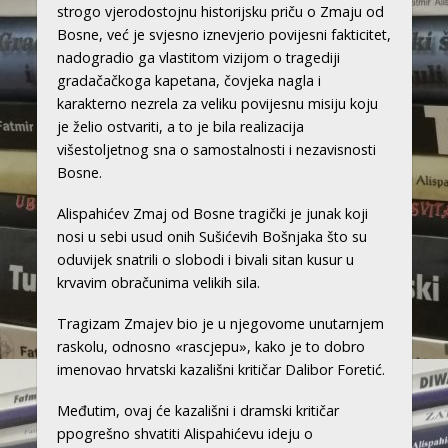
strogo vjerodostojnu historijsku priču o Zmaju od
Bosne, već je svjesno iznevjerio povijesni fakticitet,
nadogradio ga vlastitom vizijom o tragediji
gradačačkoga kapetana, čovjeka nagla i
karakterno nezrela za veliku povijesnu misiju koju
je želio ostvariti, a to je bila realizacija
višestoljetnog sna o samostalnosti i nezavisnosti
Bosne.
Alispahićev Zmaj od Bosne tragički je junak koji
nosi u sebi usud onih Sušićevih Bošnjaka što su
oduvijek snatrili o slobodi i bivali sitan kusur u
krvavim obračunima velikih sila.
Tragizam Zmajev bio je u njegovome unutarnjem
raskolu, odnosno «rascjepu», kako je to dobro
imenovao hrvatski kazališni kritičar Dalibor Foretić.
Međutim, ovaj će kazališni i dramski kritičar
ppogrešno shvatiti Alispahićevu ideju o