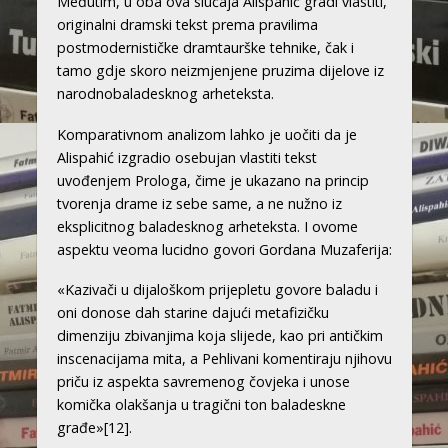
Međutim, u oba ova slučaja Alispahić gradi vlastiti,
originalni dramski tekst prema pravilima
postmodernističke dramtaurške tehnike, čak i
tamo gdje skoro neizmjenjene pruzima dijelove iz
narodnobaladesknog arheteksta.
Komparativnom analizom lahko je uočiti da je
Alispahić izgradio osebujan vlastiti tekst
uvođenjem Prologa, čime je ukazano na princip
tvorenja drame iz sebe same, a ne nužno iz
eksplicitnog baladesknog arheteksta. I ovome
aspektu veoma lucidno govori Gordana Muzaferija:
«Kazivači u dijaloškom prijepletu govore baladu i
oni donose dah starine dajući metafizičku
dimenziju zbivanjima koja slijede, kao pri antičkim
inscenacijama mita, a Pehlivani komentiraju njihovu
priču iz aspekta savremenog čovjeka i unose
komička olakšanja u tragični ton baladeskne
građe»
[12]
.