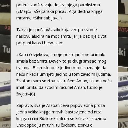
potiru i zaoštravaju do krajnjega paroksizma
(«Mejit», «Šejtanska priča», Aga dedina knjiga
mrtvih», «Sihir sablja»…)
Takva je i priča «Azrail» koja već po svome
naslovu aludira na moć smrti, jer je bez nje život
potpuni kaos i besmisao:
«Kao i čovjekovo, i moje postojanje ne bi imalo
smisla bez Smrti. Dever- to je drugi smisao mog
trajanja. Besmisleno je jedino moje saznanje da
neću nikada umrijeti. Jedino u tom zavidim ljudima.
Životom sam smrtna zastrašen: Aman, nikada neću
imati priliku da svodim račune! Aman, tužno je
živjeti!»
[8]
.
Zapravo, sva je Alispahićeva pripovjedna proza
jedna velika knjiga mrtvih (sastavljena od niza
knjiga) i čini Biblioteku- ili da se kiševski izrazimo-
Enciklopediju mrtvih, tu čudesnu zbirku o