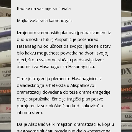
Kad se na vas nije smilovala
Majka vaša srca kamenoga!»
Izmjenom vremenskih planova (prebacivanjem iz
budućnosti u futur) Alispahić je potencirao
Hasanaaginu odlučnost da svojkoj ljubi ne ostavi
bilo kakvu mogućnost povratka na dvor i svojoj
djeci, što u svakome slučaju predstavlja izvor
traume i za Hasanagu i za Hasanaginicu.
Time je tragedija plemenite Hasanaginice iz
baladesknoga arheteksta u Alispahićevoj
dramatizaciji dovedena do teže drame-tragedije
dvoje supružnika, čime je tragički plan posve
pomjeren iz sociološke (kao kod Isakovića) u
intimnu sferu.
Da je Alispahić veliki majstor dramatizacije, koja u
njegovome slučaju nikada nije djelo «tatarskoga