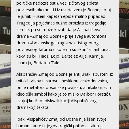
političke nedozrelosti), već iz čitavog spleta
povijesnih okolnosti i iz usuda zemlje Bosne, kojoj
je junak Husein-kapetan epidermalno pripadao.
Tragedija pojedinca nužno proizlazi iz tragedije
zemlje, pa se može kazati da je Alispahićeva
drama «Zmaj od Bosne» prije svega autohtona
drama «bosanskoga tragizma», istog onog
povijesnog fatuma u kojemu su skončali antijunaci
kakvi su bili Hadži Lojo, Đerzelez Alija, Kaimija,
Ilhamija, Budalina Tale…
Alispahićev Zmaj od Bosne je antijunak, spušten iz
mitskih visina u surovu i nesklonu svakodnevnicu,
on je metafora bosanske povijesti, a nikako njezin
ideološki simbol kako je to mislio Dalibor Foretić u
svojoj kritičkoj diskvalifikaciji Alispahićevog
dramskog teksta.
Ipak, Alispahićev Zmaj od Bosne nije lišen svoje
humane aure i njegov tragički pathos stalno je