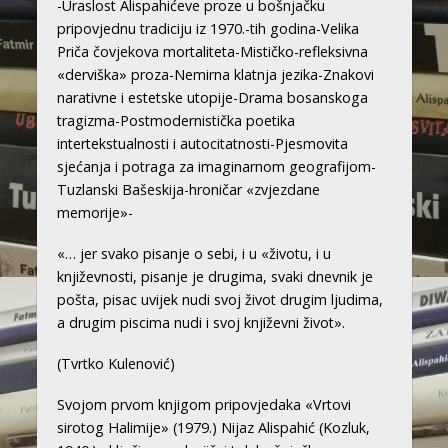
-Uraslost Alispahićeve proze u bošnjačku
pripovjednu tradiciju iz 1970.-tih godina-Velika
Priča čovjekova mortaliteta-Mističko-refleksivna
«derviška» proza-Nemirna klatnja jezika-Znakovi
narativne i estetske utopije-Drama bosanskoga
tragizma-Postmodernistička poetika
intertekstualnosti i autocitatnosti-Pjesmovita
sjećanja i potraga za imaginarnom geografijom-
Tuzlanski Bašeskija-hroničar «zvjezdane
memorije»-
«… jer svako pisanje o sebi, i u «životu, i u
književnosti, pisanje je drugima, svaki dnevnik je
pošta, pisac uvijek nudi svoj život drugim ljudima,
a drugim piscima nudi i svoj književni život».
(Tvrtko Kulenović)
Svojom prvom knjigom pripovjedaka «Vrtovi
sirotog Halimije» (1979.) Nijaz Alispahić (Kozluk,