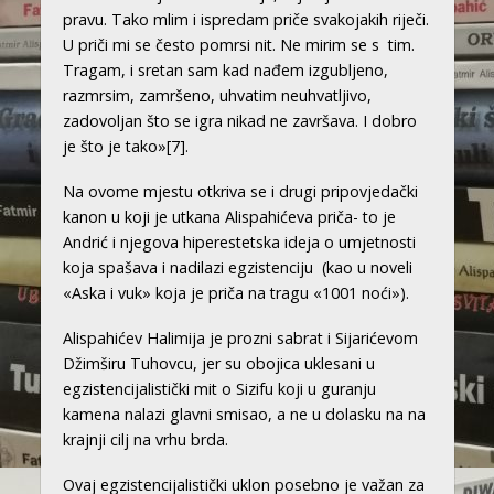
pravu. Tako mlim i ispredam priče svakojakih riječi.
U priči mi se često pomrsi nit. Ne mirim se s tim.
Tragam, i sretan sam kad nađem izgubljeno,
razmrsim, zamršeno, uhvatim neuhvatljivo,
zadovoljan što se igra nikad ne završava. I dobro
je što je tako»
[7]
.
Na ovome mjestu otkriva se i drugi pripovjedački
kanon u koji je utkana Alispahićeva priča- to je
Andrić i njegova hiperestetska ideja o umjetnosti
koja spašava i nadilazi egzistenciju (kao u noveli
«Aska i vuk» koja je priča na tragu «1001 noći»).
Alispahićev Halimija je prozni sabrat i Sijarićevom
Džimširu Tuhovcu, jer su obojica uklesani u
egzistencijalistički mit o Sizifu koji u guranju
kamena nalazi glavni smisao, a ne u dolasku na na
krajnji cilj na vrhu brda.
Ovaj egzistencijalistički uklon posebno je važan za