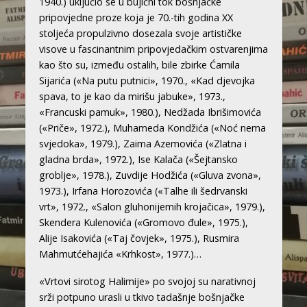
1940.) uključio se u bujični tok bošnjačke
pripovjedne proze koja je 70.-tih godina XX
stoljeća propulzivno dosezala svoje artističke
visove u fascinantnim pripovjedačkim ostvarenjima
kao što su, između ostalih, bile zbirke Ćamila
Sijarića («Na putu putnici», 1970., «Kad djevojka
spava, to je kao da mirišu jabuke», 1973.,
«Francuski pamuk», 1980.), Nedžada Ibrišimovića
(«Priče», 1972.), Muhameda Kondžića («Noć nema
svjedoka», 1979.), Zaima Azemovića («Zlatna i
gladna brda», 1972.), Ise Kalača («Šejtansko
groblje», 1978.), Zuvdije Hodžića («Gluva zvona»,
1973.), Irfana Horozovića («Talhe ili šedrvanski
vrt», 1972., «Salon gluhonijemih krojačica», 1979.),
Skendera Kulenovića («Gromovo đule», 1975.),
Alije Isakovića («Taj čovjek», 1975.), Rusmira
Mahmutćehajića «Krhkost», 1977.)…
«Vrtovi sirotog Halimije» po svojoj su narativnoj
srži potpuno urasli u tkivo tadašnje bošnjačke