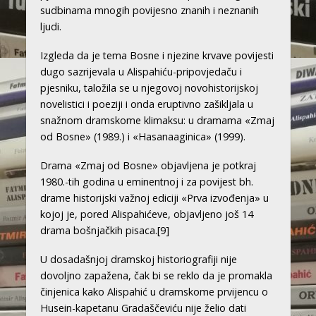
sudbinama mnogih povijesno znanih i neznanih
ljudi.
Izgleda da je tema Bosne i njezine krvave povijesti
dugo sazrijevala u Alispahiću-pripovjedaču i
pjesniku, taložila se u njegovoj novohistorijskoj
novelistici i poeziji i onda eruptivno zašikljala u
snažnom dramskome klimaksu: u dramama «Zmaj
od Bosne» (1989.) i «Hasanaaginica» (1999).
Drama «Zmaj od Bosne» objavljena je potkraj
1980.-tih godina u eminentnoj i za povijest bh.
drame historijski važnoj ediciji «Prva izvođenja» u
kojoj je, pored Alispahićeve, objavljeno još 14
drama bošnjačkih pisaca.
[9]
U dosadašnjoj dramskoj historiografiji nije
dovoljno zapažena, čak bi se reklo da je promakla
činjenica kako Alispahić u dramskome prvijencu o
Husein-kapetanu Gradaščeviću nije želio dati