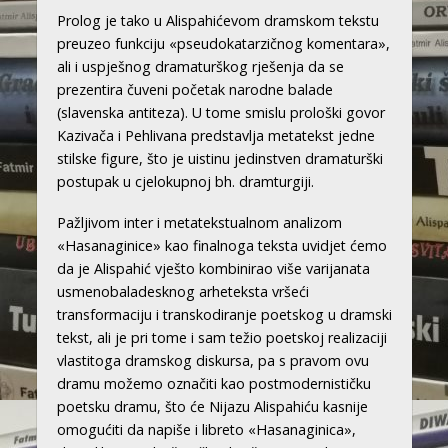
Prolog je tako u Alispahićevom dramskom tekstu
preuzeo funkciju «pseudokatarzičnog komentara»,
ali i uspješnog dramaturškog rješenja da se
prezentira čuveni početak narodne balade
(slavenska antiteza). U tome smislu prološki govor
Kazivača i Pehlivana predstavlja metatekst jedne
stilske figure, što je uistinu jedinstven dramaturški
postupak u cjelokupnoj bh. dramturgiji.
Pažljivom inter i metatekstualnom analizom
«Hasanaginice» kao finalnoga teksta uvidjet ćemo
da je Alispahić vješto kombinirao više varijanata
usmenobaladesknog arheteksta vršeći
transformaciju i transkodiranje poetskog u dramski
tekst, ali je pri tome i sam težio poetskoj realizaciji
vlastitoga dramskog diskursa, pa s pravom ovu
dramu možemo označiti kao postmodernističku
poetsku dramu, što će Nijazu Alispahiću kasnije
omogućiti da napiše i libreto «Hasanaginica»,