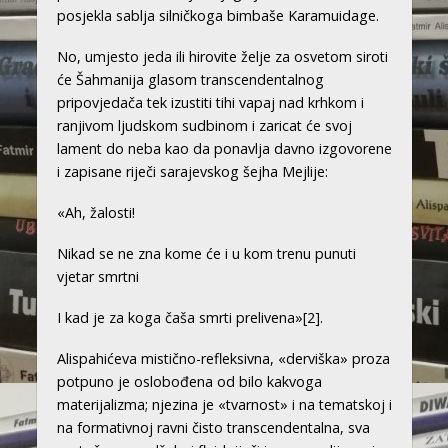
posjekla sablja silničkoga bimbaše Karamuidage.
No, umjesto jeda ili hirovite želje za osvetom siroti
će Šahmanija glasom transcendentalnog
pripovjedača tek izustiti tihi vapaj nad krhkom i
ranjivom ljudskom sudbinom i zaricat će svoj
lament do neba kao da ponavlja davno izgovorene
i zapisane riječi sarajevskog šejha Mejlije:
«Ah, žalosti!
Nikad se ne zna kome će i u kom trenu punuti
vjetar smrtni
I kad je za koga čaša smrti prelivena»
[2]
.
Alispahićeva mistično-refleksivna, «derviška» proza
potpuno je oslobođena od bilo kakvoga
materijalizma; njezina je «tvarnost» i na tematskoj i
na formativnoj ravni čisto transcendentalna, sva