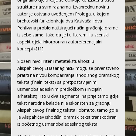
strukture na svim razinama. Izvanrednu novinu
autor je ostvario uvođenjem Prologa, u kojem
brehtovski funkcioniraju dva Kazivača i dva
Pehlivana problematizirajući način građenja drame
iz sebe same, tako da je i u literarni i u scenski
aspekt djela inkorporiran autoreferencijalni
koncept»
[11]
.
Složeni nivoi inter i metatekstualnosti u
Alispahićevoj «Hasanaginici» mogu se prvenstveno
pratiti na nivou kompariranja ishodišnog dramskog
teksta (finalni tekst) sa pretpostavljenim
usmenobaladesknim predloškom ( inicijalni
arhetekst), i to u dva segmenta: najprije tamo gdje
tekst narodne balade nije iskorišten za gradnju
Alispahićevog finalnog teksta i obrnuto, tamo gdje
je Alispahićev ishodišni dramski tekst transkodiran
iz početnog usmenobaladesknog teksta.