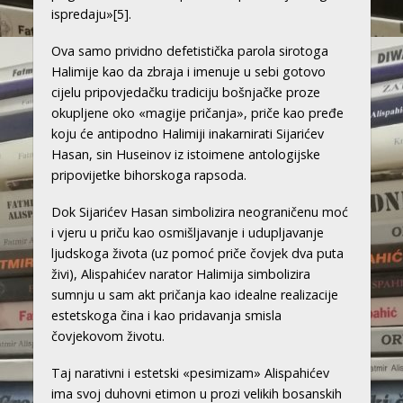
ispredaju»
[5]
.
Ova samo prividno defetistička parola sirotoga
Halimije kao da zbraja i imenuje u sebi gotovo
cijelu pripovjedačku tradiciju bošnjačke proze
okupljene oko «magije pričanja», priče kao pređe
koju će antipodno Halimiji inakarnirati Sijarićev
Hasan, sin Huseinov iz istoimene antologijske
pripovijetke bihorskoga rapsoda.
Dok Sijarićev Hasan simbolizira neograničenu moć
i vjeru u priču kao osmišljavanje i udupljavanje
ljudskoga života (uz pomoć priče čovjek dva puta
živi), Alispahićev narator Halimija simbolizira
sumnju u sam akt pričanja kao idealne realizacije
estetskoga čina i kao pridavanja smisla
čovjekovom životu.
Taj narativni i estetski «pesimizam» Alispahićev
ima svoj duhovni etimon u prozi velikih bosanskih