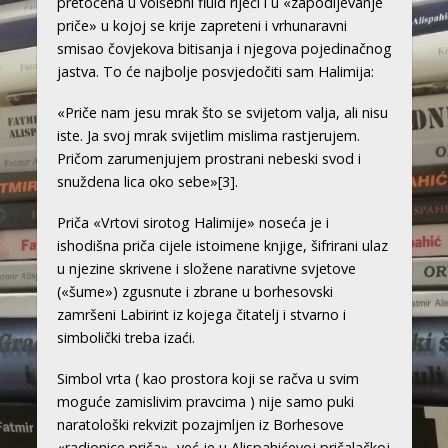
pretočena u volšebni fluid riječi i u «zapodijevanje
priče» u kojoj se krije zapreteni i vrhunaravni
smisao čovjekova bitisanja i njegova pojedinačnog
jastva. To će najbolje posvjedočiti sam Halimija:
«Priče nam jesu mrak što se svijetom valja, ali nisu
iste. Ja svoj mrak svijetlim mislima rastjerujem.
Pričom zarumenjujem prostrani nebeski svod i
snuždena lica oko sebe»
[3]
.
Priča «Vrtovi sirotog Halimije» noseća je i
ishodišna priča cijele istoimene knjige, šifrirani ulaz
u njezine skrivene i složene narativne svjetove
(«šume») zgusnute i zbrane u borhesovski
zamršeni Labirint iz kojega čitatelj i stvarno i
simbolički treba izaći.
Simbol vrta ( kao prostora koji se račva u svim
moguće zamislivim pravcima ) nije samo puki
naratološki rekvizit pozajmljen iz Borhesove
«radionice priča», već je u Alispahićevoj pričalačkoj