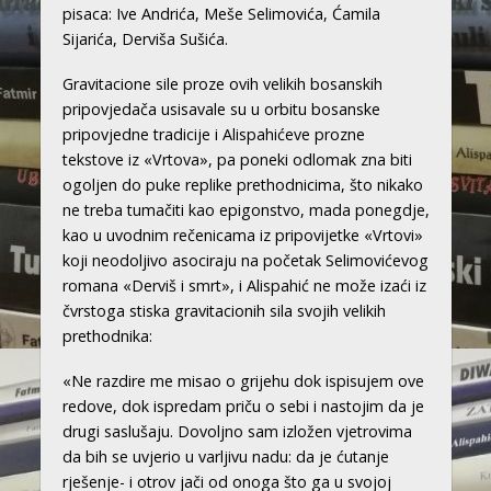
pisaca: Ive Andrića, Meše Selimovića, Ćamila
Sijarića, Derviša Sušića.
Gravitacione sile proze ovih velikih bosanskih
pripovjedača usisavale su u orbitu bosanske
pripovjedne tradicije i Alispahićeve prozne
tekstove iz «Vrtova», pa poneki odlomak zna biti
ogoljen do puke replike prethodnicima, što nikako
ne treba tumačiti kao epigonstvo, mada ponegdje,
kao u uvodnim rečenicama iz pripovijetke «Vrtovi»
koji neodoljivo asociraju na početak Selimovićevog
romana «Derviš i smrt», i Alispahić ne može izaći iz
čvrstoga stiska gravitacionih sila svojih velikih
prethodnika:
«Ne razdire me misao o grijehu dok ispisujem ove
redove, dok ispredam priču o sebi i nastojim da je
drugi saslušaju. Dovoljno sam izložen vjetrovima
da bih se uvjerio u varljivu nadu: da je ćutanje
rješenje- i otrov jači od onoga što ga u svojoj