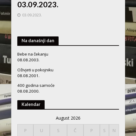
03.09.2023.
03.09.2023.
Na današnji dan
Bebe na čekanju
08.08.2003.
Oživjeti u pokojniku
08.08.2001.
400 godina samoće
08.08.2000.
Kalendar
August 2026
P
U
S
Č
P
S
N