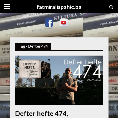
fatmiralispahic.ba
Tag - Defter 474
Defter hefte 474,