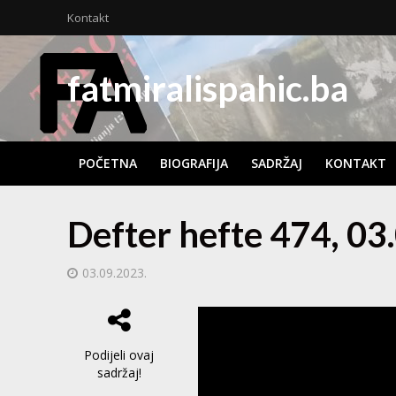
Kontakt
fatmiralispahic.ba
POČETNA
BIOGRAFIJA
SADRŽAJ
KONTAKT
Defter hefte 474, 03
03.09.2023.
Podijeli ovaj
sadržaj!