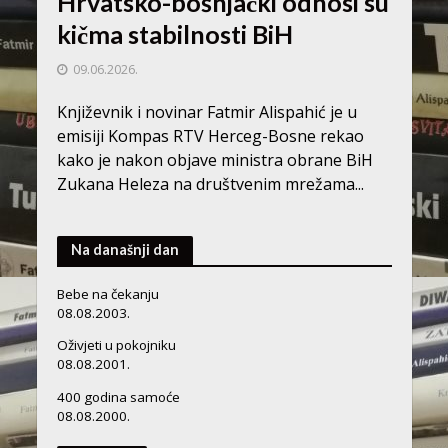
Hrvatsko-bošnjački odnosi su
kičma stabilnosti BiH
09.06.2026.
Književnik i novinar Fatmir Alispahić je u
emisiji Kompas RTV Herceg-Bosne rekao
kako je nakon objave ministra obrane BiH
Zukana Heleza na društvenim mrežama...
Na današnji dan
Bebe na čekanju
08.08.2003.
Oživjeti u pokojniku
08.08.2001.
400 godina samoće
08.08.2000.