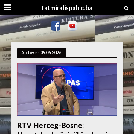
fatmiralispahic.ba
Archive - 09.06.2026.
RTV Herceg-Bosne: