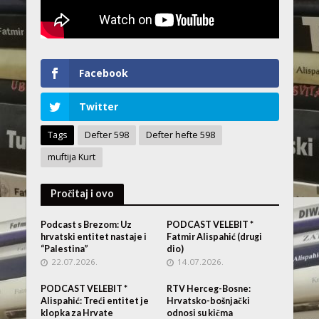
Facebook
Twitter
Tags
Defter 598
Defter hefte 598
muftija Kurt
Pročitaj i ovo
Podcast s Brezom: Uz
PODCAST VELEBIT *
hrvatski entitet nastaje i
Fatmir Alispahić (drugi
“Palestina”
dio)
22.07.2026.
14.07.2026.
PODCAST VELEBIT *
RTV Herceg-Bosne:
Alispahić: Treći entitet je
Hrvatsko-bošnjački
klopka za Hrvate
odnosi su kičma