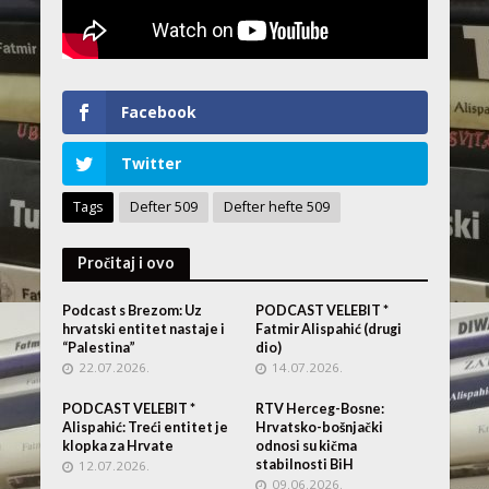
Facebook
Twitter
Tags
Defter 509
Defter hefte 509
Pročitaj i ovo
Podcast s Brezom: Uz
PODCAST VELEBIT *
hrvatski entitet nastaje i
Fatmir Alispahić (drugi
“Palestina”
dio)
22.07.2026.
14.07.2026.
PODCAST VELEBIT *
RTV Herceg-Bosne:
Alispahić: Treći entitet je
Hrvatsko-bošnjački
klopka za Hrvate
odnosi su kičma
stabilnosti BiH
12.07.2026.
09.06.2026.