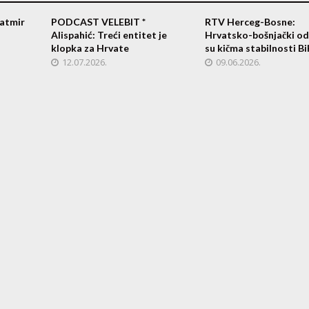
atmir
PODCAST VELEBIT *
RTV Herceg-Bosne:
Alispahić: Treći entitet je
Hrvatsko-bošnjački od
klopka za Hrvate
su kičma stabilnosti B
12.07.2026.
09.06.2026.