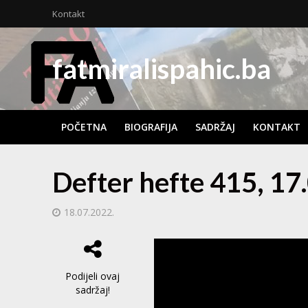
Kontakt
fatmiralispahic.ba
POČETNA
BIOGRAFIJA
SADRŽAJ
KONTAKT
Defter hefte 415, 17
18.07.2022.
Podijeli ovaj
sadržaj!