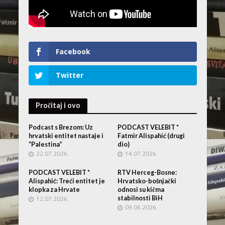
Facebook
Twitter
Pročitaj i ovo
Podcast s Brezom: Uz
PODCAST VELEBIT *
hrvatski entitet nastaje i
Fatmir Alispahić (drugi
“Palestina”
dio)
22.07.2026.
14.07.2026.
PODCAST VELEBIT *
RTV Herceg-Bosne:
Alispahić: Treći entitet je
Hrvatsko-bošnjački
klopka za Hrvate
odnosi su kičma
stabilnosti BiH
12.07.2026.
09.06.2026.