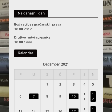
Na današnji dan
Bošnjaci bez građanskih prava
10.08.2012.
Društvo mrtvih pjesnika
10.08.1999.
Kalendar
Decembar 2021
P
U
S
Č
P
S
N
1
2
3
4
5
1
1
6
7
8
9
10
1
2
1
1
13
14
15
16
17