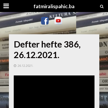
fatmiralispahic.ba
Defter hefte 386,
26.12.2021.
26.12.2021.