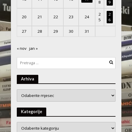
8
9
2
2
20
21
22
23
24
5
6
27
28
29
30
31
« nov
jan »
Arhiva
Arhiva
Kategorije