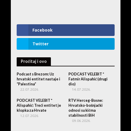
Facebook
Twitter
Pročitaj i ovo
Podcast s Brezom: Uz
PODCAST VELEBIT *
hrvatski entitet nastaje i
Fatmir Alispahić (drugi
“Palestina”
dio)
22.07.2026.
14.07.2026.
PODCAST VELEBIT *
RTV Herceg-Bosne:
Alispahić: Treći entitet je
Hrvatsko-bošnjački
klopka za Hrvate
odnosi su kičma
stabilnosti BiH
12.07.2026.
09.06.2026.