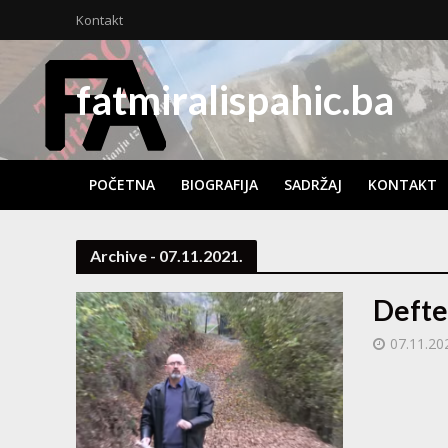
Kontakt
fatmiralispahic.ba
POČETNA
BIOGRAFIJA
SADRŽAJ
KONTAKT
Archive - 07.11.2021.
Defte
07.11.20