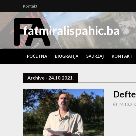
Kontakt
fatmiralispahic.ba
POČETNA
BIOGRAFIJA
SADRŽAJ
KONTAKT
Archive - 24.10.2021.
Defte
24.10.20