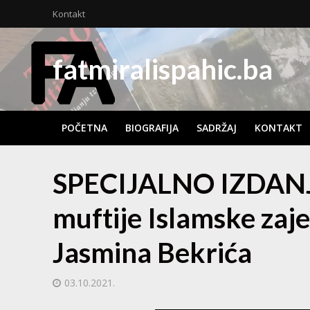
Kontakt
fatmiralispahic.ba
POČETNA
BIOGRAFIJA
SADRŽAJ
KONTAKT
SPECIJALNO IZDANJE
muftije Islamske zaje
Jasmina Bekrića
03.10.2021.