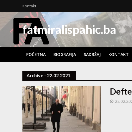
Kontakt
fatmiralispahic.ba
POČETNA
BIOGRAFIJA
SADRŽAJ
KONTAKT
Archive - 22.02.2021.
Defte
22.02.20