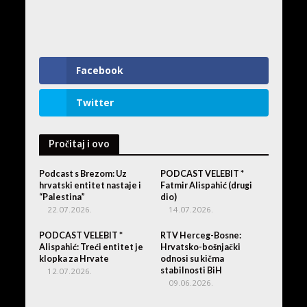
Facebook
Twitter
Pročitaj i ovo
Podcast s Brezom: Uz
PODCAST VELEBIT *
hrvatski entitet nastaje i
Fatmir Alispahić (drugi
“Palestina”
dio)
22.07.2026.
14.07.2026.
PODCAST VELEBIT *
RTV Herceg-Bosne:
Alispahić: Treći entitet je
Hrvatsko-bošnjački
klopka za Hrvate
odnosi su kičma
stabilnosti BiH
12.07.2026.
09.06.2026.