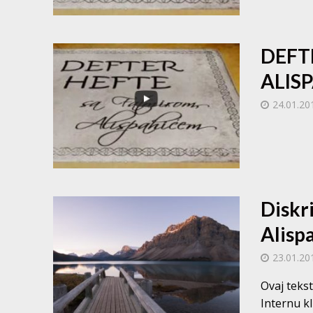
DEFT
ALISP
24.01.20
Diskri
Alisp
23.01.20
Ovaj teks
Internu kl