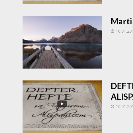
Marti
16.01.20
DEFT
ALISP
10.01.20