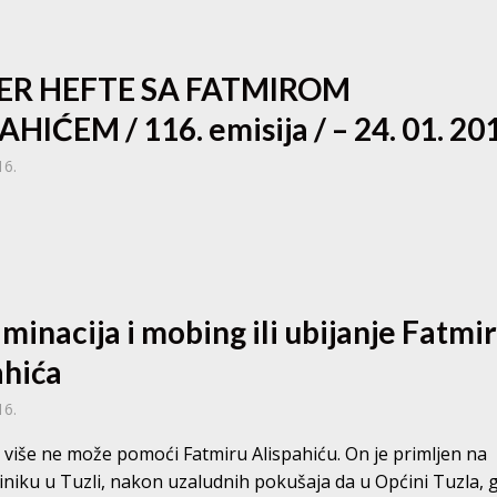
ER HEFTE SA FATMIROM
AHIĆEM / 116. emisija / – 24. 01. 20
16.
minacija i mobing ili ubijanje Fatmi
ahića
16.
t više ne može pomoći Fatmiru Alispahiću. On je primljen na
iniku u Tuzli, nakon uzaludnih pokušaja da u Općini Tuzla, g