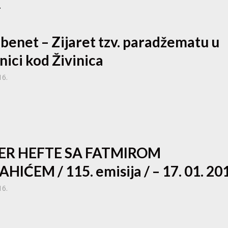
.
 benet – Zijaret tzv. paradžematu u
nici kod Živinica
16.
ER HEFTE SA FATMIROM
AHIĆEM / 115. emisija / – 17. 01. 20
16.