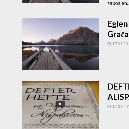
zaposlen..
Eglen
Grača
17.01.20
DEFT
ALISP
17.01.20