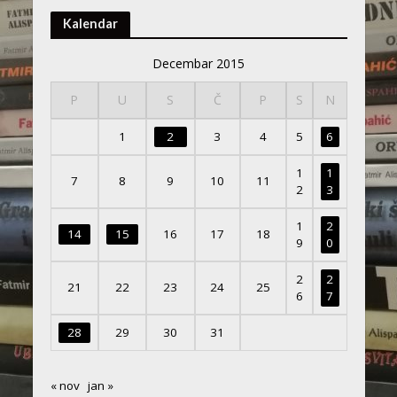
Kalendar
Decembar 2015
P
U
S
Č
P
S
N
1
2
3
4
5
6
1
1
7
8
9
10
11
2
3
1
2
14
15
16
17
18
9
0
2
2
21
22
23
24
25
6
7
28
29
30
31
« nov
jan »