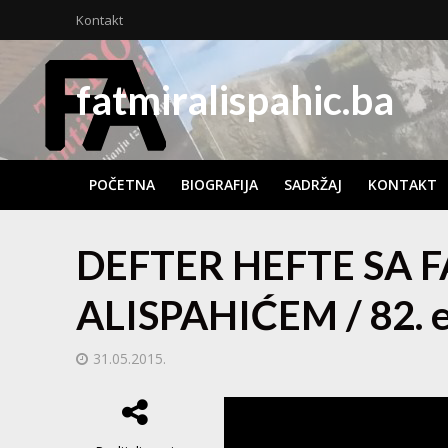
Kontakt
fatmiralispahic.ba
POČETNA
BIOGRAFIJA
SADRŽAJ
KONTAKT
DEFTER HEFTE SA 
ALISPAHIĆEM / 82. em
31.05.2015.