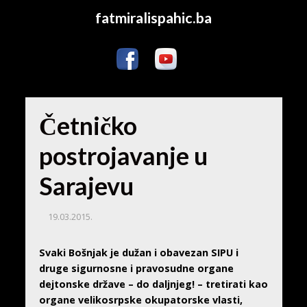
fatmiralispahic.ba
Četničko
postrojavanje u
Sarajevu
19.03.2015.
Svaki Bošnjak je dužan i obavezan SIPU i
druge sigurnosne i pravosudne organe
dejtonske države – do daljnjeg! – tretirati kao
organe velikosrpske okupatorske vlasti,