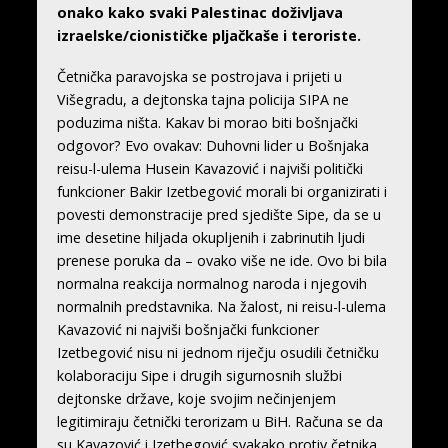
onako kako svaki Palestinac doživljava
izraelske/cionističke pljačkaše i teroriste.
Četnička paravojska se postrojava i prijeti u
Višegradu, a dejtonska tajna policija SIPA ne
poduzima ništa. Kakav bi morao biti bošnjački
odgovor? Evo ovakav: Duhovni lider u Bošnjaka
reisu-l-ulema Husein Kavazović i najviši politički
funkcioner Bakir Izetbegović morali bi organizirati i
povesti demonstracije pred sjedište Sipe, da se u
ime desetine hiljada okupljenih i zabrinutih ljudi
prenese poruka da – ovako više ne ide. Ovo bi bila
normalna reakcija normalnog naroda i njegovih
normalnih predstavnika. Na žalost, ni reisu-l-ulema
Kavazović ni najviši bošnjački funkcioner
Izetbegović nisu ni jednom riječju osudili četničku
kolaboraciju Sipe i drugih sigurnosnih službi
dejtonske države, koje svojim nečinjenjem
legitimiraju četnički terorizam u BiH. Računa se da
su Kavazović i Izetbegović svakako protiv četnika,