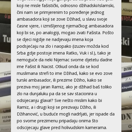
koji ne misle fašistički, odnosno džihadski/islamski,
čini nam se primjerenim to poređenje jednog
ambasadora koji se zove Džihad, u slavu svoje
časne vjere, i izmišljenog njemačkog ambasadora
koji bi se, po analogiji, mogao zvati Fašista. Pošto
se djeci nigdje ne nadjevaju imena koja
podsjećaju na zlo i naopako (izuzev možda kod
Srba gdje postoje imena Ratko, Vuk i sl.), tako je
nemoguće da neki Nijemac svome djetetu dadne
ime Fašist ili Nacist. Otkud onda da se kod
muslimana strefi to ime Džihad, kako se evo zove
turski ambasador, ili prezime Džiho, kako se
preziva moj jaran Ramiz, ako je džihad baš toliko
zlo na dunjaluku pa da se sav stacionira u
odsijecanju glava!? Sve nešto mislim kako bi
Ramiz, a i drugi koji se prezivaju Džiho, ili
Džihanović, u buduće mogli nadrljati, jer ispade da
po svome prezimenu pripadaju onima što
odscijecaju glave pred holivudskim kamerama.