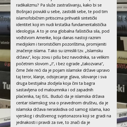
radikalizmu? Pa služe zastrašivanju, kako bi se
Bošnjaci povukli u sebe, zastidili sebe, te pod tim
islamofobičnim pritiscima prihvatili sintetički
identitet koji im nudi krstaška fundamentalistička
ideologija. A to je ona globalna fašistička sila, pod
vođstvom Amerike, koja danas nastoji raznim
medijskim i terorističkim pozorištima, promijeniti
značenje islama. Tako su izmislili tzv. „Islamsku
državu“, koju zovu i pišu bez navodnika, sa velikim
početnim slovom „I“, i bez ograde „takozvana“,
čime žele reći da je pojam islamske države upravo
taj teror, klanje, odsijecanje glava, silovanje i sva
druga bestijalna zlodjela koja čini ta bagra
sastavljena od maloumnika i od zapadnih
plaćenika, taj ISIL. Budući da je islamska država
centar islamskog sna o pravednom društvu, da je
islamska država neraskidiva od samog islama, kao
vjerskog i društvenog svjetonazora koji se gradi na
jednakosti i pravdi za sve, to znači da je