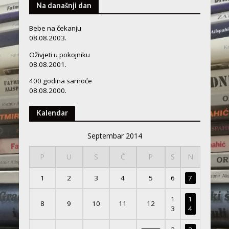
Na današnji dan
Bebe na čekanju
08.08.2003.
Oživjeti u pokojniku
08.08.2001.
400 godina samoće
08.08.2000.
Kalendar
Septembar 2014
P
U
S
Č
P
S
N
1
2
3
4
5
6
7
1
1
8
9
10
11
12
3
4