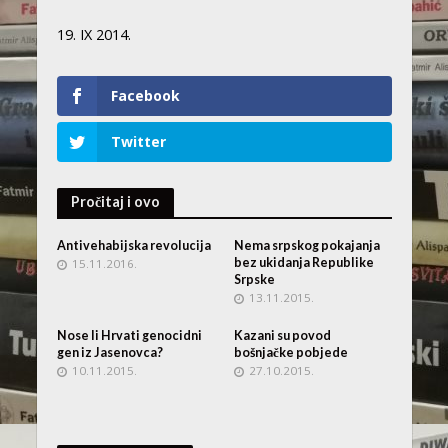
19. IX 2014.
Facebook
Twitter
Pročitaj i ovo
Antivehabijska revolucija
Nema srpskog pokajanja
bez ukidanja Republike
15.11.2016.
Srpske
13.11.2015.
Nose li Hrvati genocidni
Kazani su povod
gen iz Jasenovca?
bošnjačke pobjede
10.11.2015.
27.10.2015.