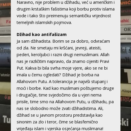
Naravno, nije problem u džihadu, već u američkim i
drugim krstaškim fašistima koji borbu protiv islama
vode i tako što preimenuju semantičku vrijednost
temeljnih islamskih pojmova.
Džihad kao antifašizam
Ja sam džihadista. Borim se za dobro, odvraćam
od zla. Ne smetaju mi kršćani, jevreji, ateisti,
pederi, keroljubci i razni drugi nemuslimani. Allah
nas je različitim napravio, da znamo cijeniti Pravi
Put. Kakva bi bila svrha moje vjere, ako se ne bi
imala u čemu ogledati? Džihad je borba na
Allahovom Putu. A tolerancija je najviši stupanj i
moći i borbe. Kad kao muslimani poštujemo druge
i drugačije, time svjedočimo da u vjeri nema
prisile, time smo na Allahovom Putu, u džihadu, pa
nas se slobodno može zvati džihadistima. Ali,
džihad se u javnom prostoru predstavlja kao
sinonim za zlo i teror, čime se blasfemično
vrijeđaju islam i vjerska osjećanja muslimana!