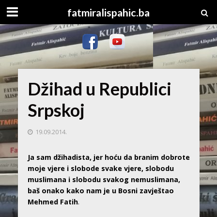
fatmiralispahic.ba
Džihad u Republici
Srpskoj
19.09.2014.
Ja sam džihadista, jer hoću da branim dobrote
moje vjere i slobode svake vjere, slobodu
muslimana i slobodu svakog nemuslimana,
baš onako kako nam je u Bosni zavještao
Mehmed Fatih
.