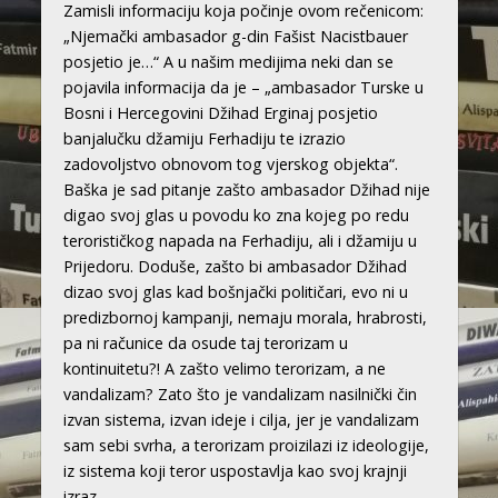
Zamisli informaciju koja počinje ovom rečenicom:
„Njemački ambasador g-din Fašist Nacistbauer
posjetio je…“ A u našim medijima neki dan se
pojavila informacija da je – „ambasador Turske u
Bosni i Hercegovini Džihad Erginaj posjetio
banjalučku džamiju Ferhadiju te izrazio
zadovoljstvo obnovom tog vjerskog objekta“.
Baška je sad pitanje zašto ambasador Džihad nije
digao svoj glas u povodu ko zna kojeg po redu
terorističkog napada na Ferhadiju, ali i džamiju u
Prijedoru. Doduše, zašto bi ambasador Džihad
dizao svoj glas kad bošnjački političari, evo ni u
predizbornoj kampanji, nemaju morala, hrabrosti,
pa ni računice da osude taj terorizam u
kontinuitetu?! A zašto velimo terorizam, a ne
vandalizam? Zato što je vandalizam nasilnički čin
izvan sistema, izvan ideje i cilja, jer je vandalizam
sam sebi svrha, a terorizam proizilazi iz ideologije,
iz sistema koji teror uspostavlja kao svoj krajnji
izraz.