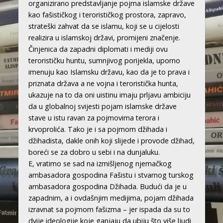
organizirano predstavljanje pojma islamske države
kao fašističkog i terorističkog prostora, zapravo,
strateški zahvat da se islamu, koji se u cijelosti
realizira u islamskoj državi, promijeni značenje.
Činjenica da zapadni diplomati i mediji ovu
terorističku huntu, sumnjivog porijekla, uporno
imenuju kao Islamsku državu, kao da je to prava i
priznata država a ne vojna i teroristička hunta,
ukazuje na to da oni uistinu imaju prljavu ambiciju
da u globalnoj svijesti pojam islamske države
stave u istu ravan za pojmovima terora i
krvoprolića. Tako je i sa pojmom džihada i
džihadista, dakle onih koji slijede i provode džihad,
boreći se za dobro u sebi i na dunjaluku.
E, vratimo se sad na izmišljenog njemačkog
ambasadora gospodina Fašistu i stvarnog turskog
ambasadora gospodina Džihada. Budući da je u
zapadnim, a i ovdašnjim medijima, pojam džihada
izravnat sa pojmom fašizma – jer ispada da su to
dvije ideologije koje ganjaju da ubiju što više ljudi