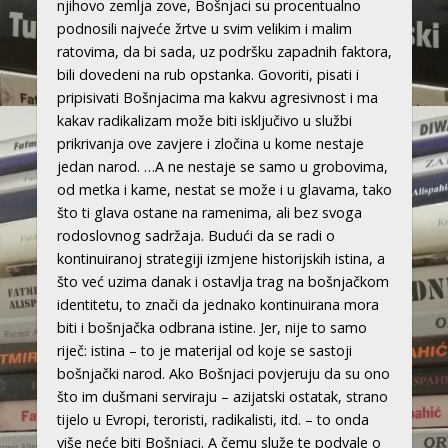
njihovo zemlja zove, Bošnjaci su procentualno
podnosili najveće žrtve u svim velikim i malim
ratovima, da bi sada, uz podršku zapadnih faktora,
bili dovedeni na rub opstanka. Govoriti, pisati i
pripisivati Bošnjacima ma kakvu agresivnost i ma
kakav radikalizam može biti isključivo u službi
prikrivanja ove zavjere i zločina u kome nestaje
jedan narod. …A ne nestaje se samo u grobovima,
od metka i kame, nestat se može i u glavama, tako
što ti glava ostane na ramenima, ali bez svoga
rodoslovnog sadržaja. Budući da se radi o
kontinuiranoj strategiji izmjene historijskih istina, a
što već uzima danak i ostavlja trag na bošnjačkom
identitetu, to znači da jednako kontinuirana mora
biti i bošnjačka odbrana istine. Jer, nije to samo
riječ: istina – to je materijal od koje se sastoji
bošnjački narod. Ako Bošnjaci povjeruju da su ono
što im dušmani serviraju – azijatski ostatak, strano
tijelo u Evropi, teroristi, radikalisti, itd. – to onda
više neće biti Bošnjaci. A čemu služe te podvale o