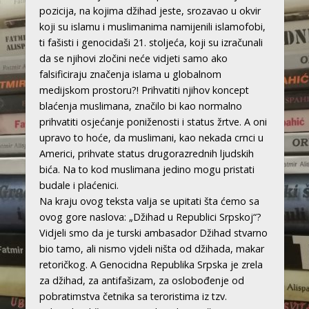
pozicija, na kojima džihad jeste, srozavao u okvir
koji su islamu i muslimanima namijenili islamofobi,
ti fašisti i genocidaši 21. stoljeća, koji su izračunali
da se njihovi zločini neće vidjeti samo ako
falsificiraju značenja islama u globalnom
medijskom prostoru?! Prihvatiti njihov koncept
blaćenja muslimana, značilo bi kao normalno
prihvatiti osjećanje poniženosti i status žrtve. A oni
upravo to hoće, da muslimani, kao nekada crnci u
Americi, prihvate status drugorazrednih ljudskih
bića. Na to kod muslimana jedino mogu pristati
budale i plaćenici.
Na kraju ovog teksta valja se upitati šta ćemo sa
ovog gore naslova: „Džihad u Republici Srpskoj“?
Vidjeli smo da je turski ambasador Džihad stvarno
bio tamo, ali nismo vjdeli ništa od džihada, makar
retoričkog. A Genocidna Republika Srpska je zrela
za džihad, za antifašizam, za oslobođenje od
pobratimstva četnika sa teroristima iz tzv.