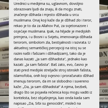
Urednici u medijima su, uglavnom, dovoljno
obrazovani ljudi da znaju, ili da mogu znati,
značenje džihada i mjesto džihada u srcu
muslimana. Onaj koji kaže da je džihad zlo i teror,
rekao je to da za Allahov Put, za svjetonazore i
osjećaje muslimana. Ipak, na hiljade je medijskih
primjera, i u Bosni i u Svijetu, imenovanja džihada
terorom, simbolom zla, bestijalnosti i razvrata. U
aktuelnoj semantičkoj percepciji na istoj su se
razini našli i fašizam i džihad(izam), tako da je
danas kazati: „Ja sam džihadista“, jednako kao
kazati: „Ja sam fašista“. Baš zato, evo, časno je
stati pred medijski streljački stroj istinskih fašista,
islamofoba, onih koji svjesno i proračunato džihad
imenuju terorom, da im se slobodno i suvereno
kaže: „Da, ja sam džihadista!“ A njima, bezbeli,
drago što se pojavila rečenica koju mogu vaditi iz
konteksta, bez objašnjenja, kao onda kada sam
napisao „Da, Srbi su genocidni“, misleći na