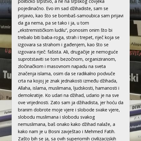
političko srpstvo, a ne na srpskog čovjeka
pojedinačno. Evo im sad džihadiste, sam se
prijavio, kao što se bombaš-samoubica sam prijavi
da ga nema, pa se tako i ja, u tom
„ekstremističkom ludilu“, ponosim onim što bi
trebalo biti baba-roga, strah i trepet, riječ koja se
izgovara sa strahom i gađenjem, kao što se
izgovara riječ: fašista. Ali, drugačije je nemoguće
suprotstaviti se tom bezočnom, organiziranom,
zločinačkom i masovnom napadu na sveta
značenja islama, osim da se radikalno podvuče
crta na kojoj je znak jednakosti između džihada,
Allaha, islama, muslimana, ljudskosti, hamanosti i
demokratije. Ko udari na džihad, udario je na sve
ove vrijednosti. Zato sam ja džihadista, jer hoću da
branim dobrote moje vjere i slobode svake vjere,
slobodu muslimana i slobodu svakog
nemuslimana, baš onako kako džihad nalaže, a
kako nam je u Bosni zavještao i Mehmed Fatih.
Zašto bih se ja, sa ovih superiornih civilizacijskih