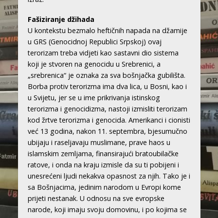
Fašiziranje džihada
U kontekstu bezmalo heftičnih napada na džamije
u GRS (Genocidnoj Republici Srpskoj) ovaj
terorizam treba vidjeti kao sastavni dio sistema
koji je stvoren na genocidu u Srebrenici, a
„srebrenica“ je oznaka za sva bošnjačka gubilišta.
Borba protiv terorizma ima dva lica, u Bosni, kao i
u Svijetu, jer se u ime prikrivanja istinskog
terorizma i genocidizma, nastoji izmisliti terorizam
kod žrtve terorizma i genocida. Amerikanci i cionisti
već 13 godina, nakon 11. septembra, bjesumučno
ubijaju i raseljavaju muslimane, prave haos u
islamskim zemljama, finansirajući bratoubilačke
ratove, i onda na kraju izmisle da su ti pobijeni i
unesrećeni ljudi nekakva opasnost za njih. Tako je i
sa Bošnjacima, jedinim narodom u Evropi kome
prijeti nestanak. U odnosu na sve evropske
narode, koji imaju svoju domovinu, i po kojima se