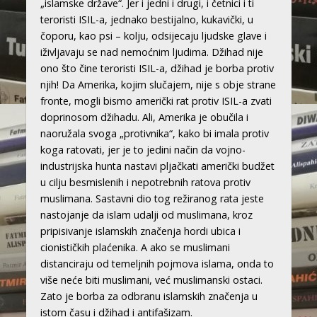
„islamske države“. Jer i jedni i drugi, i četnici i ti
teroristi ISIL-a, jednako bestijalno, kukavički, u
čoporu, kao psi – kolju, odsijecaju ljudske glave i
iživljavaju se nad nemoćnim ljudima. Džihad nije
ono što čine teroristi ISIL-a, džihad je borba protiv
njih! Da Amerika, kojim slučajem, nije s obje strane
fronte, mogli bismo američki rat protiv ISIL-a zvati
doprinosom džihadu. Ali, Amerika je obučila i
naoružala svoga „protivnika“, kako bi imala protiv
koga ratovati, jer je to jedini način da vojno-
industrijska hunta nastavi pljačkati američki budžet
u cilju besmislenih i nepotrebnih ratova protiv
muslimana. Sastavni dio tog režiranog rata jeste
nastojanje da islam udalji od muslimana, kroz
pripisivanje islamskih značenja hordi ubica i
cionističkih plaćenika. A ako se muslimani
distanciraju od temeljnih pojmova islama, onda to
više neće biti muslimani, već muslimanski ostaci.
Zato je borba za odbranu islamskih značenja u
istom času i džihad i antifašizam.