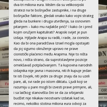
dva-tri miliona eura. Mislim da su velikosrpski
stratezi na te bošnjačke zastupnike, i na druge
bošnjačke faktore, gledali onako kako vojni strateg
gleda na bunkere i druga utvrđenja, sa osnovnim
pitanjem – kako mu najlakše prići? I kako će i pred
kojim oružjem kapitulirati? Arapski svijet je pun
izdaja. Hjiljade Arapa su radili, i rade, za cioniste.
Kao da bi ona paradržava Izrael mogla opstajati
da joj sigurno okruženje upravo ne prave
cionistički plaćenici među Arapima. Nije to ništa
novo, i ništa strano, da suprotstavljene pozicije
omekšavaš potplaćivanjem. Ta kupovina narodnih
izdajnika nije javna i masovna, niti ih kupuje jedan
te isti čovjek, niti jedni za druge znaju da su uzeli
pare, ali, svi rade po istom diktatu. Ljudi koji se
razumiju u pare mogli bi izvesti prave primjere, ali,
i sa laičkog stanovišta čini se da za srbijanski
budžet nije nikakav neostvariv izdatak kad se,
recimo, nekoliko stotina miliona eura odvoji za