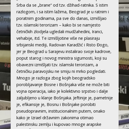
Srba da se „brane“ od tzv. džihad-ratnika. S istim
razlogom, i sa istim lažima, Beograd je u ratnim i
poratnim godinama, pa sve do danas, izmišljao
tzv. islamski terorizam – kako bi se namjesto
četničkih zlodjela ugledali mudžahedini, Iranci,
vehabije, itd. Te izmišljotine više ne plasiraju
srbijanski mediji, Radovan Karadžić i Risto Đogo,
jer je Beograd u Sarajevu instalirao svoje kadrove,
poput starog i novog ministra sigurnosti, koji su
obavezni izmišljati tzv. islamski terorizam, a
četničku paravojsku ne smiju ni mrko pogledati.
Mnogo je razloga zbog kojih beogradsko
porobljavanje Bosne i Bošnjaka više ne može biti
vojna operacija, iako je kolektivno srpstvo i dalje
zaljubljeno u klanje Bošnjaka. Jeftinije je, pametnije
je, efikansije je, Bosnu i Bošnjake porobiti
pseudopravnim, institucionalnim putem, onako
kako je Izrael državnim zakonima otimao
palestinsku zemlju i kupovao mnoge arapske