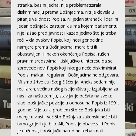
stranka, baš ni jedna, nije problematizirala
diskriminaciju prema Bošnjacima, niti je dovela u
pitanje validnost Popisa. Ni jedan stranački lider, ni
jedan bošnjački zastupnik u ma kojem parlamentu,
nije izišao pred javnost i kazao jedino što je treba
reći – da ovakav Popis, koji nosi genocidne
namjere prema Bošnjacima, mora biti ili
obustavljen, ili nakon okončanja Popisa, rušen
pravnim sredstvima. …Isključivo u interesu da se
sprovede novi Popis koji nikoga neće diskriminirati.
Popis, makar i regularan, Bošnjacima ne odgovara.
Mi smo žrtve etničkog čišćenja, Aneks sedam nije
realiziran, većina našeg iseljeništva je izgubljena za
nas i za našu zemlju, stavljanje pečata na sve to
slabi bošnjačke pozicije u odnosu na Popis iz 1991.
godine. Nije toliki problem što će Bošnjaka biti
manje u vlasti, već što Bošnjaka zakonski neće biti
tamo gdje ih je bilo. Ali, Popis je obaveza, i Popis
je nužnost, i bošnjački narod ne treba imati