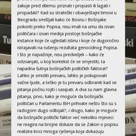
zakuje pred dilemu: priznati i propasti ili lagati i
propadati? Kad su strateški i obavještajni timovi u
Beogradu smišljali kako će Bosnu i Bošnjake
pokoriti preko Popisa, nisu imali na umu da izvan
političara i izvan medija postoje bošnjačke
instance koje će ugledati istinu i koje će dugoročno
istrajavati na rušenju rezultata genocidnog Popisa.
I što je najvažnije, nisu predvidjeli – kako će
odzvanjati, u koji kontekst će se smjestiti, ta
napadna šutnja bošnjačkih političkih faktora!?
Lahko je smisliti prevaru, lahko je pokupovati
važne ljude, a teško je tu prevaru odbraniti kad se
pitanja počnu rojiti i sasipati. A dva su nam glavna
pitanja, prvo, kako je moguće da bošnjački
političari u Parlamentu BiH prihvate nešto što su s
razlogom dugo odbijali?, i drugo, kako je moguće
da bošnjački politički faktor već nekoliko mjeseci
ne reagira na brojne dokaze da se Zakon o popisu
realizira kroz mnoga rješenja koja dokazuju