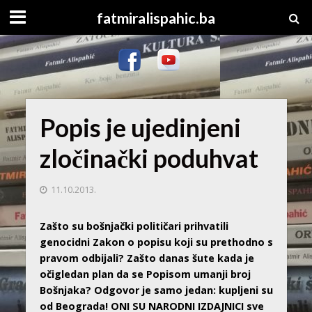
fatmiralispahic.ba
Popis je ujedinjeni
zločinački poduhvat
11.10.2013.
Zašto su bošnjački političari prihvatili
genocidni Zakon o popisu koji su prethodno s
pravom odbijali? Zašto danas šute kada je
očigledan plan da se Popisom umanji broj
Bošnjaka? Odgovor je samo jedan: kupljeni su
od Beograda! ONI SU NARODNI IZDAJNICI sve