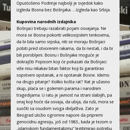
Opustošeno Podrinje najbolji je svjedok kako
izgleda Bosna bez Bošnjaka. …Izgleda kao Srbija.
Kupovina narodnih izdajnika
Bošnjaci trebaju razabrati pojam osvajanja. Ne
mora se Bosna pokoriti velikosrpskim tenkovima,
da bi bila samo srpska, niti se moraju Bošnjaci
pobiti pred otvorenim rakama, da bi nestali, i da bi
bili porobljeni. Bosnu i Bošnjake moguće je
dokrajčiti Popisom koji će pokazati da Bošnjaci
više nisu nikakav bitan faktor koji bi garantirao
sopstveni opstanak, a ni opstanak Bosne. Idemo
na drugo pitanje? Koliko košta rat? Rat je užasno
skup, plaća se i golemim parama i narodnim
tragedijama. U ratu je javnost na strani slabijih, pa
onaj koji hoće da osvaja, da ubija, da ruši, mora se
suočiti sa osudom svoga divljaštva. Zato je
Beograd uložio ogromne napore da pripremi
genocidnu agresiju, još od 1983., kada je tezom o
„islamskom fundamentalizmu“ legitimirao potrebu