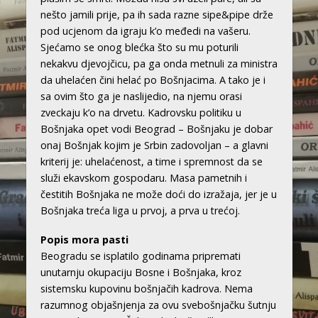
nešto jamili prije, pa ih sada razne sipe&pipe drže
pod ucjenom da igraju k’o međedi na vašeru.
Sjećamo se onog blećka što su mu poturili
nekakvu djevojčicu, pa ga onda metnuli za ministra
da uhelaćen čini helać po Bošnjacima. A tako je i
sa ovim što ga je naslijedio, na njemu orasi
zveckaju k’o na drvetu. Kadrovsku politiku u
Bošnjaka opet vodi Beograd – Bošnjaku je dobar
onaj Bošnjak kojim je Srbin zadovoljan – a glavni
kriterij je: uhelaćenost, a time i spremnost da se
služi ekavskom gospodaru. Masa pametnih i
čestitih Bošnjaka ne može doći do izražaja, jer je u
Bošnjaka treća liga u prvoj, a prva u trećoj.
Popis mora pasti
Beogradu se isplatilo godinama pripremati
unutarnju okupaciju Bosne i Bošnjaka, kroz
sistemsku kupovinu bošnjačih kadrova. Nema
razumnog objašnjenja za ovu svebošnjačku šutnju