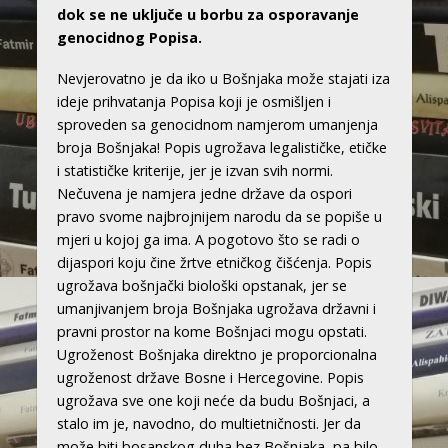
dok se ne uključe u borbu za osporavanje
genocidnog Popisa.
Nevjerovatno je da iko u Bošnjaka može stajati iza
ideje prihvatanja Popisa koji je osmišljen i
sproveden sa genocidnom namjerom umanjenja
broja Bošnjaka! Popis ugrožava legalističke, etičke
i statističke kriterije, jer je izvan svih normi.
Nečuvena je namjera jedne države da ospori
pravo svome najbrojnijem narodu da se popiše u
mjeri u kojoj ga ima. A pogotovo što se radi o
dijaspori koju čine žrtve etničkog čišćenja. Popis
ugrožava bošnjački biološki opstanak, jer se
umanjivanjem broja Bošnjaka ugrožava državni i
pravni prostor na kome Bošnjaci mogu opstati.
Ugroženost Bošnjaka direktno je proporcionalna
ugroženost države Bosne i Hercegovine. Popis
ugrožava sve one koji neće da budu Bošnjaci, a
stalo im je, navodno, do multietničnosti. Jer da
može biti bosanskog duha bez Bošnjaka, pa bilo