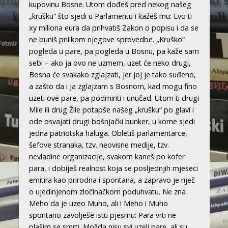
kupovinu Bosne. Utom dođeš pred nekog našeg
„krušku“ što sjedi u Parlamentu i kažeš mu: Evo ti
xy miliona eura da prihvatiš Zakon o popisu i da se
ne buniš prilikom njegove sprovedbe. „Kruško“
pogleda u pare, pa pogleda u Bosnu, pa kaže sam
sebi – ako ja ovo ne uzmem, uzet će neko drugi,
Bosna će svakako zglajzati, jer joj je tako suđeno,
a zašto da i ja zglajzam s Bosnom, kad mogu fino
uzeti ove pare, pa podmiriti i unučad. Utom ti drugi
Mile ili drug Žile potapše našeg „krušku“ po glavi i
ode osvajati drugi bošnjački bunker, u kome sjedi
jedna patriotska haluga. Obletiš parlamentarce,
šefove stranaka, tzv. neovisne medije, tzv.
nevladine organizacije, svakom kaneš po kofer
para, i dobiješ realnost koja se posljednjih mjeseci
emitira kao prirodna i spontana, a zapravo je riječ
o ujedinjenom zločinačkom poduhvatu. Ne zna
Meho da je uzeo Muho, ali i Meho i Muho
spontano zavolješe istu pjesmu: Para vrti ne
plašim se smrti. Možda nisu svi uzeli pare, ali su