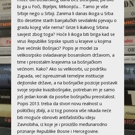
bi ga u Foči, Bijeljini, Mrkonjiću… Tamo je više
Srbije nego u Srbiji. Zanima li danas ikoga u Srba
što desetine starih banjalučkih sevdalinki pjevaju o
gradu kojeg više nema? Grize li ikakvog Srbina
savjest zbog toga? Hoće li ikoga biti briga kad se
virus Republike Srpske spusti u krajeve u kojima
žive većinski Bošnjaci? Popis je model za
velikosrpsko ovladavanje bosanskom državom, a
time i preostalim krajevima sa bošnjačkom
većinom. Kako? Ako su velikosrbi, uz podršku
Zapada, već ispreuzimali temeljne institucije
dejtonske države, a na bošnjačke pozicije postavili
svoje srpske kvazibošnjake, potreban im je samo
još jedan korak da posrbe bošnjačku preostalost.
Popis 2013. treba da stvori novu realnost u
političkoj zbilji, a iz tog ponora više nikada neće
biti moguće obnoviti antifašističku ideju
Zavnobiha, iz koje je i proizišlo međunarodno
priznanje Republike Bosne i Hercegovine.