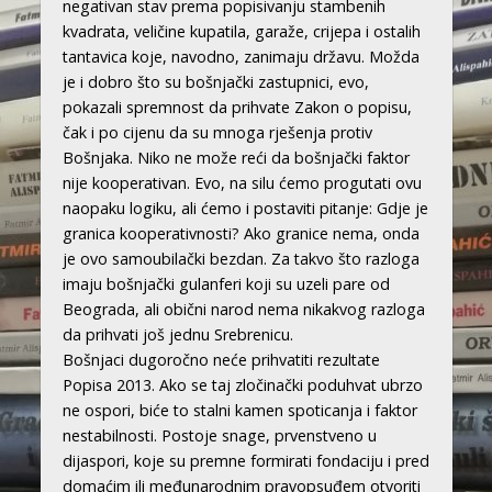
negativan stav prema popisivanju stambenih
kvadrata, veličine kupatila, garaže, crijepa i ostalih
tantavica koje, navodno, zanimaju državu. Možda
je i dobro što su bošnjački zastupnici, evo,
pokazali spremnost da prihvate Zakon o popisu,
čak i po cijenu da su mnoga rješenja protiv
Bošnjaka. Niko ne može reći da bošnjački faktor
nije kooperativan. Evo, na silu ćemo progutati ovu
naopaku logiku, ali ćemo i postaviti pitanje: Gdje je
granica kooperativnosti? Ako granice nema, onda
je ovo samoubilački bezdan. Za takvo što razloga
imaju bošnjački gulanferi koji su uzeli pare od
Beograda, ali obični narod nema nikakvog razloga
da prihvati još jednu Srebrenicu.
Bošnjaci dugoročno neće prihvatiti rezultate
Popisa 2013. Ako se taj zločinački poduhvat ubrzo
ne ospori, biće to stalni kamen spoticanja i faktor
nestabilnosti. Postoje snage, prvenstveno u
dijaspori, koje su premne formirati fondaciju i pred
domaćim ili međunarodnim pravopsuđem otvoriti