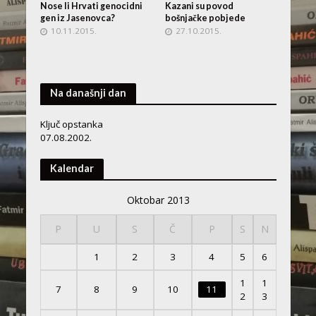
Nose li Hrvati genocidni
Kazani su povod
gen iz Jasenovca?
bošnjačke pobjede
10.11.2015.
27.10.2015.
Na današnji dan
Ključ opstanka
07.08.2002.
Kalendar
Oktobar 2013
P
U
S
Č
P
S
N
1
2
3
4
5
6
1
1
7
8
9
10
11
2
3