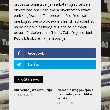
proces za poništavanje rezultata koji su ostvareni
diskriminacijom Bošnjaka, a prvenstveno žrtava
etničkog čišćenja. Taj proces nužno će dokačiti i
one koji su sve ovo dozvolili. Silni i slinavi udarili su
na bojno polje sa kojeg se Bošnjaci ne mogu
povući. Povlačenje znači smrt. Zato će genocidni
Popis biti oboren. Prije ili poslije.
Facebook
Twitter
Pročitaj i ovo
Antivehabijska revolucija
Nema srpskog pokajanja
bez ukidanja Republike
15.11.2016.
Srpske
13.11.2015.