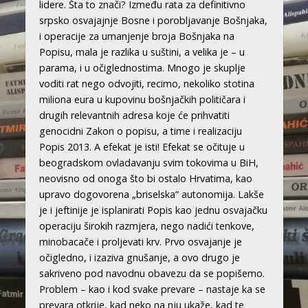
lidere. Šta to znači? Između rata za definitivno
srpsko osvajajnje Bosne i porobljavanje Bošnjaka,
i operacije za umanjenje broja Bošnjaka na
Popisu, mala je razlika u suštini, a velika je – u
parama, i u očiglednostima. Mnogo je skuplje
voditi rat nego odvojiti, recimo, nekoliko stotina
miliona eura u kupovinu bošnjačkih političara i
drugih relevantnih adresa koje će prihvatiti
genocidni Zakon o popisu, a time i realizaciju
Popis 2013. A efekat je isti! Efekat se očituje u
beogradskom ovladavanju svim tokovima u BiH,
neovisno od onoga što bi ostalo Hrvatima, kao
upravo dogovorena „briselska“ autonomija. Lakše
je i jeftinije je isplanirati Popis kao jednu osvajačku
operaciju širokih razmjera, nego nadići tenkove,
minobacače i proljevati krv. Prvo osvajanje je
očigledno, i izaziva gnušanje, a ovo drugo je
sakriveno pod navodnu obavezu da se popišemo.
Problem – kao i kod svake prevare – nastaje ka se
prevara otkrije, kad neko na nju ukaže, kad te