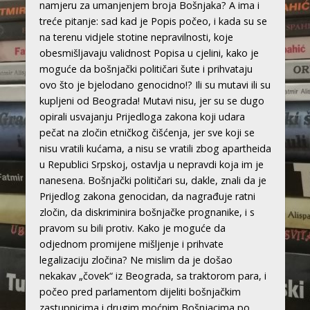
namjeru za umanjenjem broja Bošnjaka? A ima i
treće pitanje: sad kad je Popis počeo, i kada su se
na terenu vidjele stotine nepravilnosti, koje
obesmišljavaju validnost Popisa u cjelini, kako je
moguće da bošnjački političari šute i prihvataju
ovo što je bjelodano genocidno!? Ili su mutavi ili su
kupljeni od Beograda! Mutavi nisu, jer su se dugo
opirali usvajanju Prijedloga zakona koji udara
pečat na zločin etničkog čišćenja, jer sve koji se
nisu vratili kućama, a nisu se vratili zbog apartheida
u Republici Srpskoj, ostavlja u nepravdi koja im je
nanesena. Bošnjački političari su, dakle, znali da je
Prijedlog zakona genocidan, da nagrađuje ratni
zločin, da diskriminira bošnjačke prognanike, i s
pravom su bili protiv. Kako je moguće da
odjednom promijene mišljenje i prihvate
legalizaciju zločina? Ne mislim da je došao
nekakav „čovek“ iz Beograda, sa traktorom para, i
počeo pred parlamentom dijeliti bošnjačkim
zastupnicima i drugim moćnim Bošnjacima po