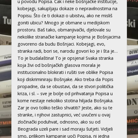
u povodu Popisa. Čak i neke bošnjačke institucije,
kobejagi, sakupljaju dokaze o nepravilnostima na
Popisu. Što će ti dokazi o ubistvu, ako ne misliš
goniti ubicu? Mnogo je obmane u medijskom
prostoru. Baš tako, obmanjivački, djelovale su
nekolike stranačke kampanje kojima je Bošnjacima
govoreno da budu Bošnjaci. Kobejagi, evo,
stranka radi, bori se, narodu govori ko je i šta je…
To je budalaština! To je opsjena! Svaka stranka
koja živi od bošnjačkih glasova morala je
institucionalno blokirati i rušiti sve oblike Popisa
koji diskriminiraju Bošnjake. Ako treba da Popis
propadne, da se obustavi, da se stvori politička
kriza, i sl. – sve je bolje od prihvatanja Popisa u
kome nestaje nekoliko stotina hiljada Bošnjaka.
Zar je ovo toliko teško shvatiti? Jeste, ako su te
stranke, i njihovi zastupnici, već uvučeni u ovaj
zločinački poduhvat, odnosno, ako su od
Beograda uzeli pare i sad moraju šutjeti. Vidjeli
smo, prilikom kampanje uoči Popisa, ni jedna