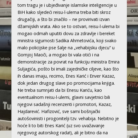
tom tragu je i ubjeđivanje islamske inteligencije u
BiH kako sljedeći reisu-l-ulema treba biti skroz
drugačiji, a što bi značilo – ne provirivati izvan
džamijskih vrata. Ako se to ostvari, reisu-l-ulema bi
mogao odmah uputiti dovu za zdravlje i bereket
ministra sigurnosti Sadika Ahmetovića, koji svako
malo policijske pse šalje na „vehabijsku djecu“ u
Gornjoj Maoči, a mogao bi vala otići i na
demonstracije za povrat na funkciju ministra Emira
Suljagića, pošto bi imali zajedničke ciljeve, kao što
ih danas imaju, recimo, Enes Karić i Enver Kazaz,
dok jedan drugog slave po promocijama knjiga.
Ne treba sumnjati da bi Enesu Kariću, kao
eventualnom reisu-l-ulemi, glavni savjetnici bili
njegovi sadašnji recenzenti i promotori, Kazaz,
Hajdarević. Hafizović, sve sami bošnjački
autošovinisti i progonitelji tzv. vehabija. Nebitno je
hoće li to biti Enes Karić (uz svo uvažavanje
njegovog autorskog rada!), ali je bitno da na