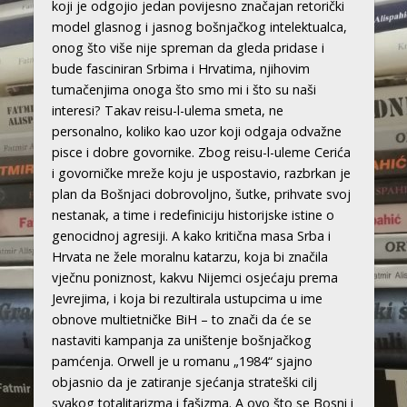
koji je odgojio jedan povijesno značajan retorički
model glasnog i jasnog bošnjačkog intelektualca,
onog što više nije spreman da gleda pridase i
bude fasciniran Srbima i Hrvatima, njihovim
tumačenjima onoga što smo mi i što su naši
interesi? Takav reisu-l-ulema smeta, ne
personalno, koliko kao uzor koji odgaja odvažne
pisce i dobre govornike. Zbog reisu-l-uleme Cerića
i govorničke mreže koju je uspostavio, razbrkan je
plan da Bošnjaci dobrovoljno, šutke, prihvate svoj
nestanak, a time i redefiniciju historijske istine o
genocidnoj agresiji. A kako kritična masa Srba i
Hrvata ne žele moralnu katarzu, koja bi značila
vječnu poniznost, kakvu Nijemci osjećaju prema
Jevrejima, i koja bi rezultirala ustupcima u ime
obnove multietničke BiH – to znači da će se
nastaviti kampanja za uništenje bošnjačkog
pamćenja. Orwell je u romanu „1984“ sjajno
objasnio da je zatiranje sjećanja strateški cilj
svakog totalitarizma i fašizma. A ovo što se Bosni i