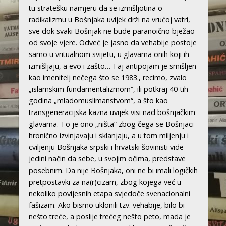
tu stratešku namjeru da se izmišljotina o
radikalizmu u Bošnjaka uvijek drži na vrućoj vatri,
sve dok svaki Bošnjak ne bude paranoično bježao
od svoje vjere. Odveć je jasno da vehabije postoje
samo u vritualnom svijetu, u glavama onih koji ih
izmišljaju, a evo i zašto… Taj antipojam je smišljen
kao imenitelj nečega što se 1983., recimo, zvalo
„islamskim fundamentalizmom“, ili potkraj 40-tih
godina „mladomuslimanstvom“, a što kao
transgeneracijska kazna uvijek visi nad bošnjačkim
glavama. To je ono „ništa“ zbog čega se Bošnjaci
hronično izvinjavaju i sklanjaju, a u tom miljenju i
cviljenju Bošnjaka srpski i hrvatski šovinisti vide
jedini način da sebe, u svojim očima, predstave
posebnim. Da nije Bošnjaka, oni ne bi imali logičkih
pretpostavki za na(r)cizam, zbog kojega već u
nekoliko povijesnih etapa svjedoče svenacionalni
fašizam. Ako bismo uklonili tzv. vehabije, bilo bi
nešto treće, a poslije trećeg nešto peto, mada je