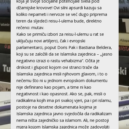
koja je svoje socijalne potencijale svela pod
džamijske krovove! Ovi silni apsurdi kazuju sa
koliko nepameti i nervoze se već dugo priprema
teren da sljedeći reisu-l-ulema bude, direktno
rečeno: mutav.
Kako se primiču izbori za reisu-l-ulemu u rat se
uključuju novi artiljerci, čak i evropski
parlamentarci, poput Doris Pak i Bastiana Beldera,
koji su se založili da se Islamska zajednica – „jasno
negativno izrazi o rastu vehabizma“. Očita je
drskost i glupost kojom ovi stranci traže da
Islamska zajednica misli njihovom glavom, i to o
nečemu što ni u jednom evropskom dokumentu
nije definirano kao pojam, a time ni kao
negativnost i kao opasnost. Ako se, pak, misli o
radikalima kojih ima pri svakoj vjeri, pa i pri islamu,
postoje na desetne dokumenata kojima je
Islamska zajednica javno svjedočila da radikalizam
nema ništa zajedničko sa islamom. Ali, ne postoji
mjera kojom Islamska zajednica može zadovoljiti