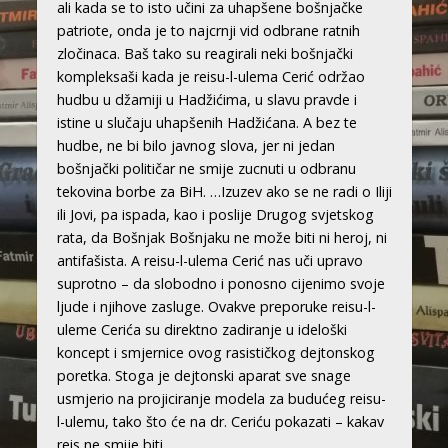
ali kada se to isto učini za uhapšene bošnjačke
patriote, onda je to najcrnji vid odbrane ratnih
zločinaca. Baš tako su reagirali neki bošnjački
kompleksaši kada je reisu-l-ulema Cerić održao
hudbu u džamiji u Hadžićima, u slavu pravde i
istine u slučaju uhapšenih Hadžićana. A bez te
hudbe, ne bi bilo javnog slova, jer ni jedan
bošnjački političar ne smije zucnuti u odbranu
tekovina borbe za BiH. …Izuzev ako se ne radi o Iliji
ili Jovi, pa ispada, kao i poslije Drugog svjetskog
rata, da Bošnjak Bošnjaku ne može biti ni heroj, ni
antifašista. A reisu-l-ulema Cerić nas uči upravo
suprotno – da slobodno i ponosno cijenimo svoje
ljude i njihove zasluge. Ovakve preporuke reisu-l-
uleme Cerića su direktno zadiranje u ideloški
koncept i smjernice ovog rasističkog dejtonskog
poretka. Stoga je dejtonski aparat sve snage
usmjerio na projiciranje modela za budućeg reisu-
l-ulemu, tako što će na dr. Ceriću pokazati – kakav
reis ne smije biti.