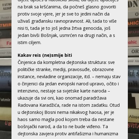
na brak sa kršćanima, da počneš glasno govoriti
protiv svoje vjere, jer je sve to jedini način da
uživaš građansku ravnopravnost. Ali, tada to više
nisi ti, tada je to još jedna žrtva genocida, još
jedan bivši Bošnjak, usmrćen na drugi način, a s
istim ciljem.
Kakav reis (ne)smije biti
Činjenica da kompletna dejtonska struktura: sve
političke stranke, mediji, pravosuđe, obrazovne
instance, nevladine organizacije, itd. – nemaju stav
o činjenici da jedan evropski narod upravo, očito i
intenzivno, nestaje sa svjetske karte naroda –
ukazuje da svi oni, kao onomad paradržava
Radovana Karadžića, rade na istom zadatku. Otud
u dejtonskoj Bosni nema nikakvog haosa, jer je
haos samo magla pod kojom treba da nestane
bošnjački narod, a da to ne bude viđeno. Ta
dejtonska zavjera protiv antifašizma i humanizma