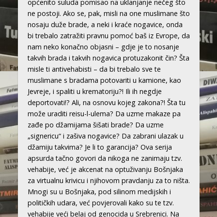
općenito suluda pomisao na uklanjanje nečeg što
ne postoji. Ako se, pak, misli na one muslimane što
nosaju duže brade, a neki i kraće nogavice, onda
bi trebalo zatražiti pravnu pomoć baš iz Evrope, da
nam neko konačno objasni – gdje je to nosanje
takvih brada i takvih nogavica protuzakonit čin? Šta
misle ti antivehabisti – da bi trebalo sve te
muslimane s bradama potovariti u kamione, kao
Jevreje, i spaliti u krematoriju?! Ili ih negdje
deportovati!? Ali, na osnovu kojeg zakona?! Šta tu
može uraditi reisu-l-ulema? Da uzme makaze pa
zađe po džamijama šišati brade? Da uzme
„signericu“ i zašiva nogavice? Da zabrani ulazak u
džamiju takvima? Je li to garancija? Ova serija
apsurda tačno govori da nikoga ne zanimaju tzv.
vehabije, već je akcenat na optuživanju Bošnjaka
za virtualnu krivicu i njihovom pravdanju za to ništa.
Mnogi su u Bošnjaka, pod silinom medijskih i
političkih udara, već povjerovali kako su te tzv.
vehabije veći belaj od genocida u Srebrenici. Na