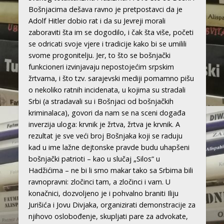
Bošnjacima dešava ravno je pretpostavci da je
Adolf Hitler dobio rat i da su Jevreji morali
zaboraviti šta im se dogodilo, i čak šta više, početi
se odricati svoje vjere i tradicije kako bi se umilili
svome progonitelju. Jer, to što se bošnjački
funkcioneri izvinjavaju nepostojećim srpskim
žrtvama, i što tzv. sarajevski mediji pomamno pišu
o nekoliko ratnih incidenata, u kojima su stradali
Srbi (a stradavali su i Bošnjaci od bošnjačkih
kriminalaca), govori da nam se na sceni događa
inverzija uloga: krvnik je žrtva, žrtva je krvnik. A
rezultat je sve veći broj Bošnjaka koji se raduju
kad u ime lažne dejtonske pravde budu uhapšeni
bošnjački patrioti – kao u slučaj „Silos“ u
Hadžićima – ne bi li smo makar tako sa Srbima bili
ravnopravni: zločinci tam, a zločinci i vam. U
konačnici, dozvoljeno je i pohvalno braniti Iliju
Jurišića i Jovu Divjaka, organizirati demonstracije za
njihovo oslobođenje, skupljati pare za advokate,