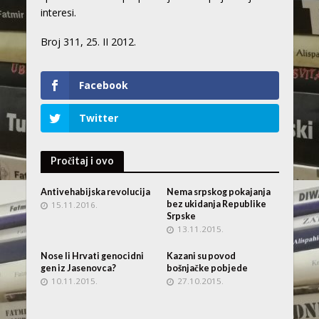
interesi.
Broj 311, 25. II 2012.
Facebook
Twitter
Pročitaj i ovo
Antivehabijska revolucija
Nema srpskog pokajanja
bez ukidanja Republike
15.11.2016.
Srpske
13.11.2015.
Nose li Hrvati genocidni
Kazani su povod
gen iz Jasenovca?
bošnjačke pobjede
10.11.2015.
27.10.2015.