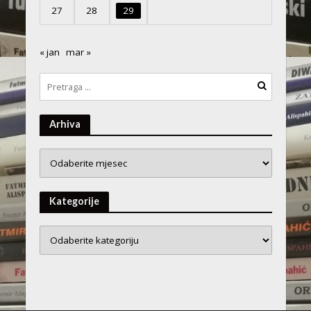
27
28
29
« jan
mar »
Arhiva
Arhiva
Kategorije