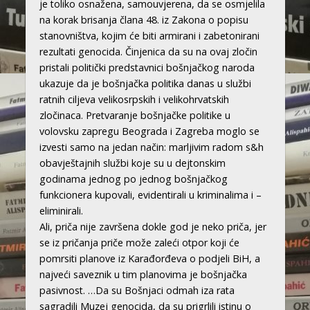
je toliko osnažena, samouvjerena, da se osmjelila
na korak brisanja člana 48. iz Zakona o popisu
stanovništva, kojim će biti armirani i zabetonirani
rezultati genocida. Činjenica da su na ovaj zločin
pristali politički predstavnici bošnjačkog naroda
ukazuje da je bošnjačka politika danas u službi
ratnih ciljeva velikosrpskih i velikohrvatskih
zločinaca. Pretvaranje bošnjačke politike u
volovsku zapregu Beograda i Zagreba moglo se
izvesti samo na jedan način: marljivim radom s&h
obavještajnih službi koje su u dejtonskim
godinama jednog po jednog bošnjačkog
funkcionera kupovali, evidentirali u kriminalima i –
eliminirali.
Ali, priča nije završena dokle god je neko priča, jer
se iz pričanja priče može zaleći otpor koji će
pomrsiti planove iz Karađorđeva o podjeli BiH, a
najveći saveznik u tim planovima je bošnjačka
pasivnost. …Da su Bošnjaci odmah iza rata
sagradili Muzej genocida, da su prigrlili istinu o