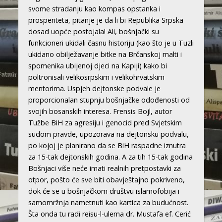
svome stradanju kao kompas opstanka i
prosperiteta, pitanje je da li bi Republika Srpska
dosad uopće postojala! Ali, bošnjački su
funkcioneri ukidali časnu historiju (kao što je u Tuzli
ukidano obilježavanje bitke na Brčanskoj malti i
spomenika ubijenoj djeci na Kapiji) kako bi
poltronisali velikosrpskim i velikohrvatskim
mentorima. Uspjeh dejtonske podvale je
proporcionalan stupnju bošnjačke odođenosti od
svojih bosanskih interesa. Frensis Bojl, autor
Tužbe BiH za agresiju i genocid pred Svjetskim
sudom pravde, upozorava na dejtonsku podvalu,
po kojoj je planirano da se BiH raspadne iznutra
za 15-tak dejtonskih godina. A za tih 15-tak godina
Bošnjaci više neće imati realnih pretpostavki za
otpor, pošto će sve biti obavještajno pokriveno,
dok će se u bošnjačkom društvu islamofobija i
samomržnja nametnuti kao kartica za budućnost.
Šta onda tu radi reisu-l-ulema dr. Mustafa ef. Cerić