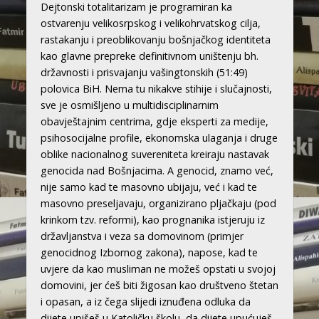
Dejtonski totalitarizam je programiran ka
ostvarenju velikosrpskog i velikohrvatskog cilja,
rastakanju i preoblikovanju bošnjačkog identiteta
kao glavne prepreke definitivnom uništenju bh.
državnosti i prisvajanju vašingtonskih (51:49)
polovica BiH. Nema tu nikakve stihije i slučajnosti,
sve je osmišljeno u multidisciplinarnim
obavještajnim centrima, gdje eksperti za medije,
psihosocijalne profile, ekonomska ulaganja i druge
oblike nacionalnog suvereniteta kreiraju nastavak
genocida nad Bošnjacima. A genocid, znamo već,
nije samo kad te masovno ubijaju, već i kad te
masovno preseljavaju, organizirano pljačkaju (pod
krinkom tzv. reformi), kao prognanika istjeruju iz
državljanstva i veza sa domovinom (primjer
genocidnog Izbornog zakona), napose, kad te
uvjere da kao musliman ne možeš opstati u svojoj
domovini, jer ćeš biti žigosan kao društveno štetan
i opasan, a iz čega slijedi iznuđena odluka da
dijete upišeš u Katoličku školu, da dijete upućuješ