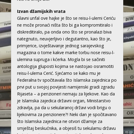
Izvan džamijskih vrata
Glavni unfal ove hajke je što se reisu-l-ulemi Ceriću
ne može pronaći ništa što bi ga kompromitiralo i
diskreditiralo, pa onda ono što se pronalazi biva
nategnuto, neuvjerljivo i degutantno, kao što je,
primjerice, izvještavanje jednog sarajevskog
magazina o tome kakve marke torbu nose reisu-l-
ulemina supruga i kćerka. Mogla bi se sačiniti
antologija gluposti kojima se nastojao osramotiti
reisu-l-ulema Cerić. Sjećamo se kako mu je
Federalna tv spočitavala što Islamska zajednica po
prvi put u svojoj povijesti namijenski gradi zgradu
Rijaseta – a penzioneri nemaju za lijekove. Kao da
je Islamska zajedica državni organ, Ministarstvo
zdravlja, pa da u sekularanoj državi vodi brigu o
lijekovima za penzionere?! Neki dan je spočitavano
što Islamska zajednica ne otvori džamije za
smještaj beskućnika, a objesiš tu sekularnu državu