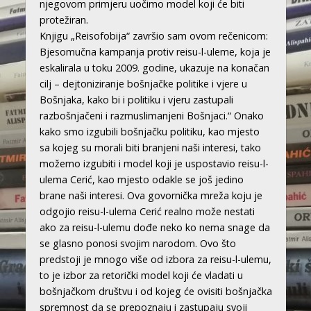
njegovom primjeru uočimo model koji će biti
protežiran.
Knjigu „Reisofobija“ završio sam ovom rečenicom:
Bjesomučna kampanja protiv reisu-l-uleme, koja je
eskalirala u toku 2009. godine, ukazuje na konačan
cilj – dejtoniziranje bošnjačke politike i vjere u
Bošnjaka, kako bi i politiku i vjeru zastupali
razbošnjačeni i razmuslimanjeni Bošnjaci.“ Onako
kako smo izgubili bošnjačku politiku, kao mjesto
sa kojeg su morali biti branjeni naši interesi, tako
možemo izgubiti i model koji je uspostavio reisu-l-
ulema Cerić, kao mjesto odakle se još jedino
brane naši interesi. Ova govornička mreža koju je
odgojio reisu-l-ulema Cerić realno može nestati
ako za reisu-l-ulemu dođe neko ko nema snage da
se glasno ponosi svojim narodom. Ovo što
predstoji je mnogo više od izbora za reisu-l-ulemu,
to je izbor za retorički model koji će vladati u
bošnjačkom društvu i od kojeg će ovisiti bošnjačka
spremnost da se prepoznaju i zastupaju svoji