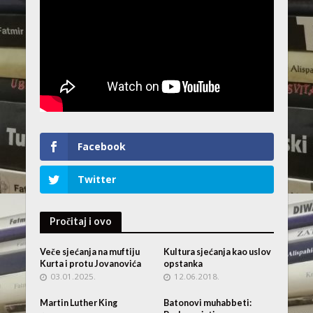
Facebook
Twitter
Pročitaj i ovo
Veče sjećanja na muftiju
Kultura sjećanja kao uslov
Kurta i protu Jovanovića
opstanka
03.01.2025.
12.06.2018.
Martin Luther King
Batonovi muhabbeti: