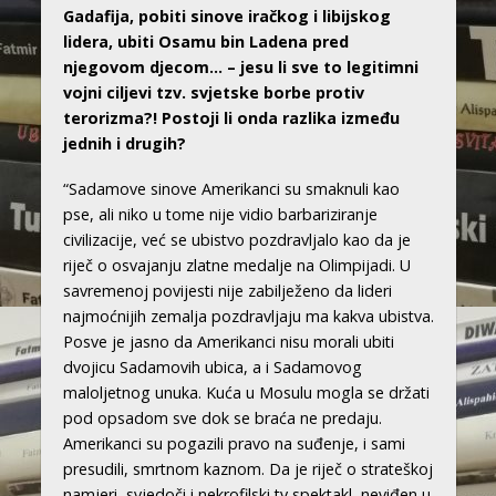
Gadafija, pobiti sinove iračkog i libijskog
lidera, ubiti Osamu bin Ladena pred
njegovom djecom… – jesu li sve to legitimni
vojni ciljevi tzv. svjetske borbe protiv
terorizma?! Postoji li onda razlika između
jednih i drugih?
“Sadamove sinove Amerikanci su smaknuli kao
pse, ali niko u tome nije vidio barbariziranje
civilizacije, već se ubistvo pozdravljalo kao da je
riječ o osvajanju zlatne medalje na Olimpijadi. U
savremenoj povijesti nije zabilježeno da lideri
najmoćnijih zemalja pozdravljaju ma kakva ubistva.
Posve je jasno da Amerikanci nisu morali ubiti
dvojicu Sadamovih ubica, a i Sadamovog
maloljetnog unuka. Kuća u Mosulu mogla se držati
pod opsadom sve dok se braća ne predaju.
Amerikanci su pogazili pravo na suđenje, i sami
presudili, smrtnom kaznom. Da je riječ o strateškoj
namjeri, svjedoči i nekrofilski tv spektakl, neviđen u