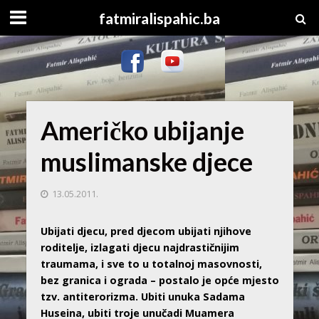
fatmiralispahic.ba
Američko ubijanje
muslimanske djece
13.05.2011.
Ubijati djecu, pred djecom ubijati njihove
roditelje, izlagati djecu najdrastičnijim
traumama, i sve to u totalnoj masovnosti,
bez granica i ograda – postalo je opće mjesto
tzv. antiterorizma. Ubiti unuka Sadama
Huseina, ubiti troje unučadi Muamera