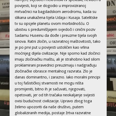
povijesti, koji se dogodio u improviziranoj
mrtvačnici na bagdadskom aerodromu, kada su
slikana unakažena tijela Udaja i Kusaja. Satelitske
tv su opsjele planetu ovom morbidnošću. O
ubistvu s predumišljajem svjedoči i cinični poziv
Sadamu Huseinu da dođe i preuzme tijela svojih
sinova. Ratni zločin, u razvratnoj maštovitosti, tako
je po prvi put u povijesti ustoličen kao vrlina
moćnijeg dijela civilizacije. Nije sporno kad zločinci
imaju zločinačku maštu, ali je strahobno kad silom
proklamirani pravednici preuzimaju i nadgrađuju
zločinačke obrasce mentalnog razvrata. Zlo je
danas dominantno, i zarazno. Iako moralni principi
u toj fašističkoj stvarnosti ne mogu ništa
promijeniti, bitno ih je sačuvati, njegovati,
opetovati, jer od tih tračaka neokaljanje svijesti
ovisi budućnost civilizacije. Upravo zbog toga
želimo upozoriti da naše društvo, putem
globaliziranih medija, postaje žrtva razvratne