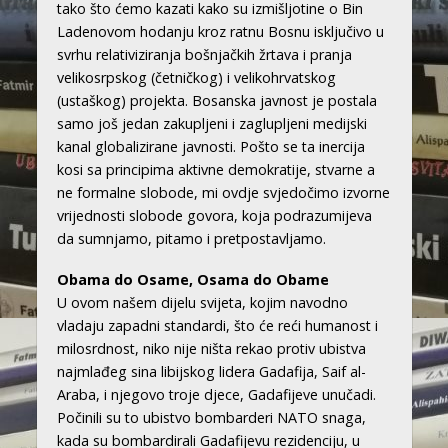
tako što ćemo kazati kako su izmišljotine o Bin
Ladenovom hodanju kroz ratnu Bosnu isključivo u
svrhu relativiziranja bošnjačkih žrtava i pranja
velikosrpskog (četničkog) i velikohrvatskog
(ustaškog) projekta. Bosanska javnost je postala
samo još jedan zakupljeni i zaglupljeni medijski
kanal globalizirane javnosti. Pošto se ta inercija
kosi sa principima aktivne demokratije, stvarne a
ne formalne slobode, mi ovdje svjedočimo izvorne
vrijednosti slobode govora, koja podrazumijeva
da sumnjamo, pitamo i pretpostavljamo.
Obama do Osame, Osama do Obame
U ovom našem dijelu svijeta, kojim navodno
vladaju zapadni standardi, što će reći humanost i
milosrdnost, niko nije ništa rekao protiv ubistva
najmlađeg sina libijskog lidera Gadafija, Saif al-
Araba, i njegovo troje djece, Gadafijeve unučadi.
Počinili su to ubistvo bombarderi NATO snaga,
kada su bombardirali Gadafijevu rezidenciju, u