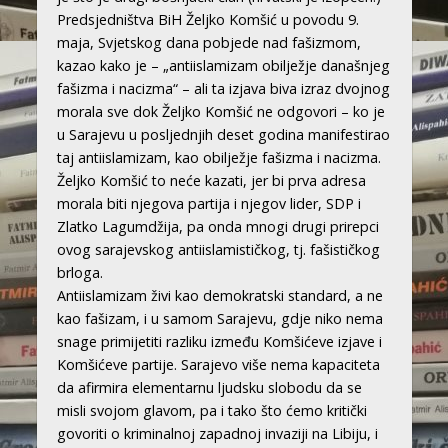
Predsjedništva BiH Željko Komšić u povodu 9.
maja, Svjetskog dana pobjede nad fašizmom,
kazao kako je – „antiislamizam obilježje današnjeg
fašizma i nacizma“ – ali ta izjava biva izraz dvojnog
morala sve dok Željko Komšić ne odgovori – ko je
u Sarajevu u posljednjih deset godina manifestirao
taj antiislamizam, kao obilježje fašizma i nacizma.
Željko Komšić to neće kazati, jer bi prva adresa
morala biti njegova partija i njegov lider, SDP i
Zlatko Lagumdžija, pa onda mnogi drugi prirepci
ovog sarajevskog antiislamističkog, tj. fašističkog
brloga.
Antiislamizam živi kao demokratski standard, a ne
kao fašizam, i u samom Sarajevu, gdje niko nema
snage primijetiti razliku između Komšićeve izjave i
Komšićeve partije. Sarajevo više nema kapaciteta
da afirmira elementarnu ljudsku slobodu da se
misli svojom glavom, pa i tako što ćemo kritički
govoriti o kriminalnoj zapadnoj invaziji na Libiju, i