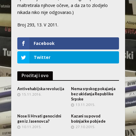
maltretirala njihove očeve, a da za to zlodjelo
nikada niko nije odgovarao.)
Broj 293, 13. V 2011.
Facebook
Twitter
Pročitaj i ovo
Antivehabijska revolucija
Nema srpskog pokajanja
bez ukidanja Republike
15.11.2016.
Srpske
13.11.2015.
Nose li Hrvati genocidni
Kazani su povod
gen iz Jasenovca?
bošnjačke pobjede
10.11.2015.
27.10.2015.