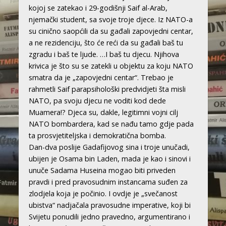
kojoj se zatekao i 29-godišnji Saif al-Arab,
njemački student, sa svoje troje djece. Iz NATO-a
su cinično saopćili da su gađali zapovjedni centar,
a ne rezidenciju, što će reći da su gađali baš tu
zgradu i baš te ljude. …I baš tu djecu. Njihova
krivica je što su se zatekli u objektu za koju NATO
smatra da je „zapovjedni centar“. Trebao je
rahmetli Saif parapsihološki predvidjeti šta misli
NATO, pa svoju djecu ne voditi kod dede
Muamera!? Djeca su, dakle, legitimni vojni cilj
NATO bombardera, kad se nađu tamo gdje pada
ta prosvjetiteljska i demokratična bomba.
Dan-dva poslije Gadafijovog sina i troje unučadi,
ubijen je Osama bin Laden, mada je kao i sinovi i
unuče Sadama Huseina mogao biti priveden
pravdi i pred pravosudnim instancama suđen za
zlodjela koja je počinio. I ovdje je „svečanost
ubistva“ nadjačala pravosudne imperative, koji bi
Svijetu ponudili jedno pravedno, argumentirano i