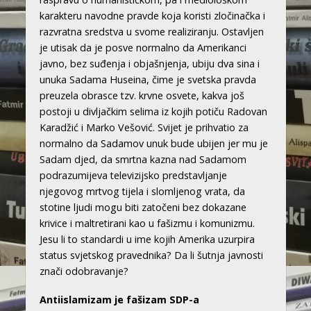
karakteru navodne pravde koja koristi zločinačka i
razvratna sredstva u svome realiziranju. Ostavljen
je utisak da je posve normalno da Amerikanci
javno, bez suđenja i objašnjenja, ubiju dva sina i
unuka Sadama Huseina, čime je svetska pravda
preuzela obrasce tzv. krvne osvete, kakva još
postoji u divljačkim selima iz kojih potiču Radovan
Karadžić i Marko Vešović. Svijet je prihvatio za
normalno da Sadamov unuk bude ubijen jer mu je
Sadam djed, da smrtna kazna nad Sadamom
podrazumijeva televizijsko predstavljanje
njegovog mrtvog tijela i slomljenog vrata, da
stotine ljudi mogu biti zatočeni bez dokazane
krivice i maltretirani kao u fašizmu i komunizmu.
Jesu li to standardi u ime kojih Amerika uzurpira
status svjetskog pravednika? Da li šutnja javnosti
znači odobravanje?
Antiislamizam je fašizam SDP-a