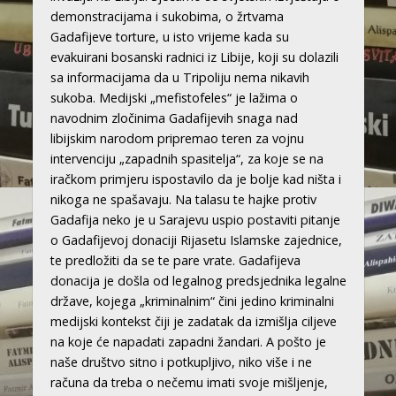
demonstracijama i sukobima, o žrtvama
Gadafijeve torture, u isto vrijeme kada su
evakuirani bosanski radnici iz Libije, koji su dolazili
sa informacijama da u Tripoliju nema nikavih
sukoba. Medijski „mefistofeles“ je lažima o
navodnim zločinima Gadafijevih snaga nad
libijskim narodom pripremao teren za vojnu
intervenciju „zapadnih spasitelja“, za koje se na
iračkom primjeru ispostavilo da je bolje kad ništa i
nikoga ne spašavaju. Na talasu te hajke protiv
Gadafija neko je u Sarajevu uspio postaviti pitanje
o Gadafijevoj donaciji Rijasetu Islamske zajednice,
te predložiti da se te pare vrate. Gadafijeva
donacija je došla od legalnog predsjednika legalne
države, kojega „kriminalnim“ čini jedino kriminalni
medijski kontekst čiji je zadatak da izmišlja ciljeve
na koje će napadati zapadni žandari. A pošto je
naše društvo sitno i potkupljivo, niko više i ne
računa da treba o nečemu imati svoje mišljenje,