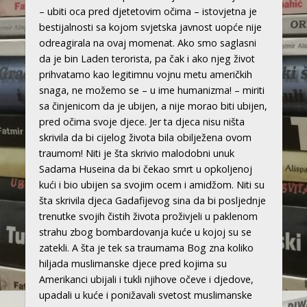
– ubiti oca pred djetetovim očima – istovjetna je
bestijalnosti sa kojom svjetska javnost uopće nije
odreagirala na ovaj momenat. Ako smo saglasni
da je bin Laden terorista, pa čak i ako njeg život
prihvatamo kao legitimnu vojnu metu američkih
snaga, ne možemo se – u ime humanizma! – miriti
sa činjenicom da je ubijen, a nije morao biti ubijen,
pred očima svoje djece. Jer ta djeca nisu ništa
skrivila da bi cijelog života bila obilježena ovom
traumom! Niti je šta skrivio malodobni unuk
Sadama Huseina da bi čekao smrt u opkoljenoj
kući i bio ubijen sa svojim ocem i amidžom. Niti su
šta skrivila djeca Gadafijevog sina da bi posljednje
trenutke svojih čistih života proživjeli u paklenom
strahu zbog bombardovanja kuće u kojoj su se
zatekli. A šta je tek sa traumama Bog zna koliko
hiljada muslimanske djece pred kojima su
Amerikanci ubijali i tukli njihove očeve i djedove,
upadali u kuće i ponižavali svetost muslimanske