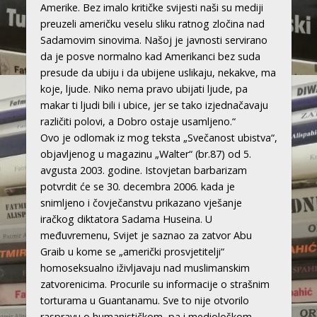
Amerike. Bez imalo kritičke svijesti naši su mediji
preuzeli američku veselu sliku ratnog zločina nad
Sadamovim sinovima. Našoj je javnosti servirano
da je posve normalno kad Amerikanci bez suda
presude da ubiju i da ubijene uslikaju, nekakve, ma
koje, ljude. Niko nema pravo ubijati ljude, pa
makar ti ljudi bili i ubice, jer se tako izjednačavaju
različiti polovi, a Dobro ostaje usamljeno.“
Ovo je odlomak iz mog teksta „Svečanost ubistva“,
objavljenog u magazinu „Walter“ (br.87) od 5.
avgusta 2003. godine. Istovjetan barbarizam
potvrdit će se 30. decembra 2006. kada je
snimljeno i čovječanstvu prikazano vješanje
iračkog diktatora Sadama Huseina. U
međuvremenu, Svijet je saznao za zatvor Abu
Graib u kome se „američki prosvjetitelji“
homoseksualno iživljavaju nad muslimanskim
zatvorenicima. Procurile su informacije o strašnim
torturama u Guantanamu. Sve to nije otvorilo
raspravu o humanističkom, pa i mediološkom