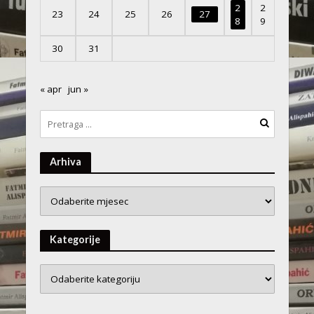
2
2
23
24
25
26
27
8
9
30
31
« apr
jun »
Arhiva
Arhiva
Kategorije