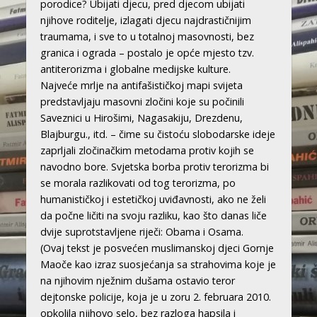
porodice? Ubijati djecu, pred djecom ubijati
njihove roditelje, izlagati djecu najdrastičnijim
traumama, i sve to u totalnoj masovnosti, bez
granica i ograda – postalo je opće mjesto tzv.
antiterorizma i globalne medijske kulture.
Najveće mrlje na antifašističkoj mapi svijeta
predstavljaju masovni zločini koje su počinili
Saveznici u Hirošimi, Nagasakiju, Drezdenu,
Blajburgu., itd. – čime su čistoću slobodarske ideje
zaprljali zločinačkim metodama protiv kojih se
navodno bore. Svjetska borba protiv terorizma bi
se morala razlikovati od tog terorizma, po
humanističkoj i estetičkoj uviđavnosti, ako ne želi
da počne ličiti na svoju razliku, kao što danas liče
dvije suprotstavljene riječi: Obama i Osama.
(Ovaj tekst je posvećen muslimanskoj djeci Gornje
Maoče kao izraz suosjećanja sa strahovima koje je
na njihovim nježnim dušama ostavio teror
dejtonske policije, koja je u zoru 2. februara 2010.
opkolila njihovo selo, bez razloga hapsila i