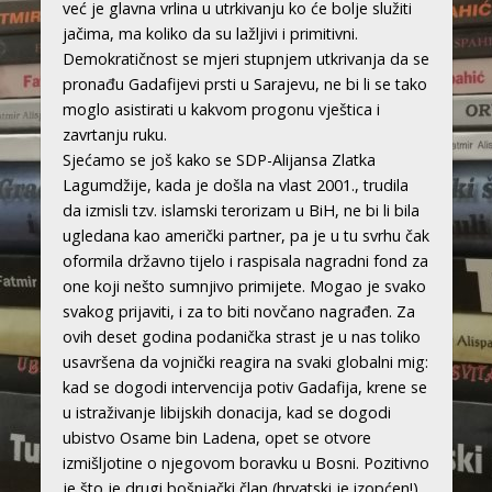
već je glavna vrlina u utrkivanju ko će bolje služiti
jačima, ma koliko da su lažljivi i primitivni.
Demokratičnost se mjeri stupnjem utkrivanja da se
pronađu Gadafijevi prsti u Sarajevu, ne bi li se tako
moglo asistirati u kakvom progonu vještica i
zavrtanju ruku.
Sjećamo se još kako se SDP-Alijansa Zlatka
Lagumdžije, kada je došla na vlast 2001., trudila
da izmisli tzv. islamski terorizam u BiH, ne bi li bila
ugledana kao američki partner, pa je u tu svrhu čak
oformila državno tijelo i raspisala nagradni fond za
one koji nešto sumnjivo primijete. Mogao je svako
svakog prijaviti, i za to biti novčano nagrađen. Za
ovih deset godina podanička strast je u nas toliko
usavršena da vojnički reagira na svaki globalni mig:
kad se dogodi intervencija potiv Gadafija, krene se
u istraživanje libijskih donacija, kad se dogodi
ubistvo Osame bin Ladena, opet se otvore
izmišljotine o njegovom boravku u Bosni. Pozitivno
je što je drugi bošnjački član (hrvatski je izopćen!)