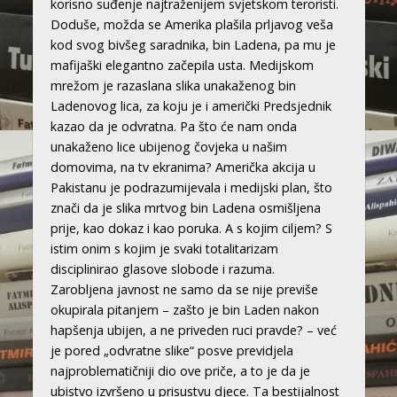
korisno suđenje najtraženijem svjetskom teroristi.
Doduše, možda se Amerika plašila prljavog veša
kod svog bivšeg saradnika, bin Ladena, pa mu je
mafijaški elegantno začepila usta. Medijskom
mrežom je razaslana slika unakaženog bin
Ladenovog lica, za koju je i američki Predsjednik
kazao da je odvratna. Pa što će nam onda
unakaženo lice ubijenog čovjeka u našim
domovima, na tv ekranima? Američka akcija u
Pakistanu je podrazumijevala i medijski plan, što
znači da je slika mrtvog bin Ladena osmišljena
prije, kao dokaz i kao poruka. A s kojim ciljem? S
istim onim s kojim je svaki totalitarizam
disciplinirao glasove slobode i razuma.
Zarobljena javnost ne samo da se nije previše
okupirala pitanjem – zašto je bin Laden nakon
hapšenja ubijen, a ne priveden ruci pravde? – već
je pored „odvratne slike“ posve previdjela
najproblematičniji dio ove priče, a to je da je
ubistvo izvršeno u prisustvu djece. Ta bestijalnost