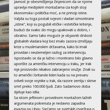
Javnost je obesmišljenja činjenicom da se njome
upravlja medijskim montažama iza kojih stoji
ekonomska i politička moć, a ne princip istine.
Valjda su toga postali svjesni i vladari izmontirane
„istine“, koji su pogubili etičke i estetičke kriterije,
budući da svako zlo mogu upakovati u dobro, i
obratno. Samo tako moguće je objasniti drskost
globalnih vladara koji bez imalo zazora izmišljaju
krize u muslimanskim državama, kako bi imali
providan i neutemeljen razlog za intervenciju.
Ispostavilo se da je lažno i montirano bilo glavno
uporište za američku intervenciju u Iraku, jer Irak
nije proizvodio nikakvo zabranjeno oružje. Znali su
to američki i britanski lideri kada su na prevaru
odveli svoje vojnike u Irak, da razore zemlju i skrive
smrt preko 100.000 ljudi. Zato Sadamovo doba
djeluje kao idila.
Sa istom jeftinom i providnom montažom lažnih
argumenata pokrenuta je nedavno zapadna
invazija na Libiju. Sjećamo se svjetskih izvještaja o