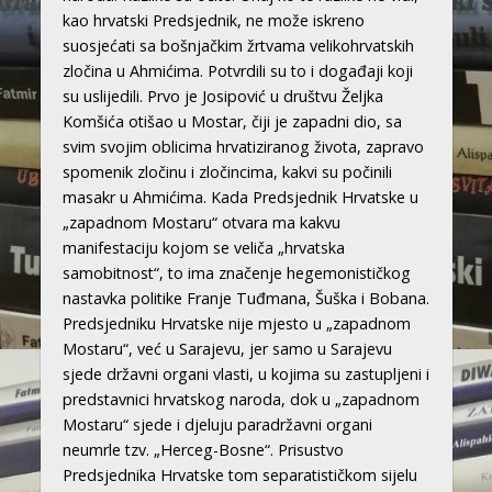
kao hrvatski Predsjednik, ne može iskreno
suosjećati sa bošnjačkim žrtvama velikohrvatskih
zločina u Ahmićima. Potvrdili su to i događaji koji
su uslijedili. Prvo je Josipović u društvu Željka
Komšića otišao u Mostar, čiji je zapadni dio, sa
svim svojim oblicima hrvatiziranog života, zapravo
spomenik zločinu i zločincima, kakvi su počinili
masakr u Ahmićima. Kada Predsjednik Hrvatske u
„zapadnom Mostaru“ otvara ma kakvu
manifestaciju kojom se veliča „hrvatska
samobitnost“, to ima značenje hegemonističkog
nastavka politike Franje Tuđmana, Šuška i Bobana.
Predsjedniku Hrvatske nije mjesto u „zapadnom
Mostaru“, već u Sarajevu, jer samo u Sarajevu
sjede državni organi vlasti, u kojima su zastupljeni i
predstavnici hrvatskog naroda, dok u „zapadnom
Mostaru“ sjede i djeluju paradržavni organi
neumrle tzv. „Herceg-Bosne“. Prisustvo
Predsjednika Hrvatske tom separatističkom sijelu