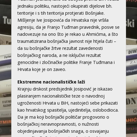
jednaku politiku, nastojeći okupirati dijelove bh.
teritorije i s tih teritorija protjerati Bošnjake.
Mišljenje Ive Josipovića da Hrvatska nije vršila
agresiju, da je Franjo Tuđman pravednik, posve se
nadovezuje na ono što je rekao u Ahmićima, a što
traumatizirana bošnjačka javnost nije htjela čuti –
da su bošnjačke žrtve rezultat zavedenosti
bošnjačkog naroda, a ne isključivi rezultat
genocidne i zločinačke politike Franje Tuđmana i
Hrvata koje je on zaveo.
Ekstremne nacionalističke laži
Krajnju drskost predsjednik Josipović je iskazao
plasiranjem nacionalističke teze o navodnoj
ugroženosti Hrvata u BiH, nastojeći sebe prikazati
kao hrvatskog spasitelja, ujedinitelja, oslobodioca.
Da je ma koji bošnjački političar progovorio o
bošnjačkoj neravnopravnosti, o nužnosti
objedinjavanja bošnjačkih snaga, o osvajanju