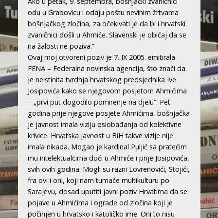
Ako u petak, 9. septembra, bošnjački zvaničnici
odu u Grabovicu i odaju poštu nevinim žrtvama
bošnjačkog zločina, za očekivati je da bi i hrvatski
zvaničnici došli u Ahmiće. Slavenski je običaj da se
na žalosti ne poziva.“
Ovaj moj otvoreni poziv je 7. IX 2005. emitirala
FENA – Federalna novinska agencija, što znači da
je neistinita tvrdnja hrvatskog predsjednika Ive
Josipovića kako se njegovom posjetom Ahmićima
– „prvi put dogodilo pomirenje na djelu“. Pet
godina prije njegove posjete Ahmićima, bošnjačka
je javnost imala viziju oslobađanja od kolektivne
krivice. Hrvatska javnost u BiH takve vizije nije
imala nikada. Mogao je kardinal Puljić sa pratećim
mu intelektualcima doći u Ahmiće i prije Josipovića,
svih ovih godina. Mogli su razni Lovrenovići, Stojići,
fra ovi i oni, koji nam tumače multikulturu po
Sarajevu, dosad uputiti javni poziv Hrvatima da se
pojave u Ahmićima i ograde od zločina koji je
počinjen u hrvatsko i katoličko ime. Oni to nisu