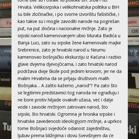
Hrvata. Velikosrpska i velikohrvatska politika u BiH
su bile zločinačke, i po svome izvorištu fašističke, i
kao takve su i mogle zavoditi narode na pogrešan
put, na put zločina i nacionalne mržnje. Zato je
srpski narod kamenovanjem ubio Murata Badića u
Banja Luci, zato su srpske žene kamenovale majke
Srebrenice, zato je hrvatski narod u Neumu
kamenovao bošnjačku ekskurziju iz Kaćuna i razbio
glave dvjema djevojčicama, i zato hrvatski narod
podržava dvije škole pod jednim krovom, jer ne da
malim Hrvatima da se prljaju društvom malih
Bošnjaka… A zašto kažemo „narod“? Pa zato što
se legitimni predstavnici tog naroda ne ograđuju i
ne bore protiv hiljade ovakvih užasa, već i dalje
vode i zavode mržnjom zatrovani narod, što
srpski, što hrvatski. Ogromna je hronika srpske i
hrvatske zavedenosti ideologijom mržnje, a uprkos
tome Bošnjaci svjedoče odanost zajedništvu,
ljubav prema bližnjima i dovu Svevišnjem da će