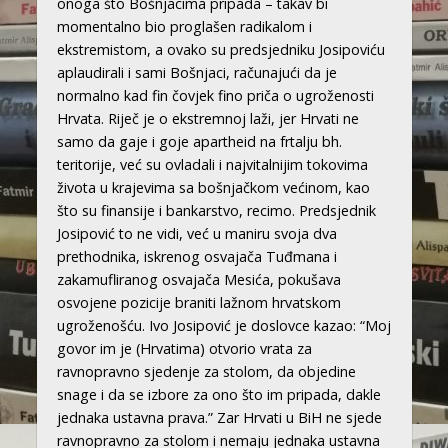
onoga što Bošnjacima pripada – takav bi
momentalno bio proglašen radikalom i
ekstremistom, a ovako su predsjedniku Josipoviću
aplaudirali i sami Bošnjaci, računajući da je
normalno kad fin čovjek fino priča o ugroženosti
Hrvata. Riječ je o ekstremnoj laži, jer Hrvati ne
samo da gaje i goje apartheid na frtalju bh.
teritorije, već su ovladali i najvitalnijim tokovima
života u krajevima sa bošnjačkom većinom, kao
što su finansije i bankarstvo, recimo. Predsjednik
Josipović to ne vidi, već u maniru svoja dva
prethodnika, iskrenog osvajača Tuđmana i
zakamufliranog osvajača Mesića, pokušava
osvojene pozicije braniti lažnom hrvatskom
ugroženošću. Ivo Josipović je doslovce kazao: “Moj
govor im je (Hrvatima) otvorio vrata za
ravnopravno sjedenje za stolom, da objedine
snage i da se izbore za ono što im pripada, dakle
jednaka ustavna prava.” Zar Hrvati u BiH ne sjede
ravnopravno za stolom i nemaju jednaka ustavna