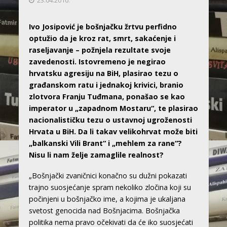
23.04.2010.
Ivo Josipović je bošnjačku žrtvu perfidno
optužio da je kroz rat, smrt, sakaćenje i
raseljavanje – požnjela rezultate svoje
zavedenosti. Istovremeno je negirao
hrvatsku agresiju na BiH, plasirao tezu o
građanskom ratu i jednakoj krivici, branio
zlotvora Franju Tuđmana, ponašao se kao
imperator u „zapadnom Mostaru“, te plasirao
nacionalističku tezu o ustavnoj ugroženosti
Hrvata u BiH. Da li takav velikohrvat može biti
„balkanski Vili Brant“ i „mehlem za rane“?
Nisu li nam želje zamaglile realnost?
„Bošnjački zvaničnici konačno su dužni pokazati
trajno suosjećanje spram nekoliko zločina koji su
počinjeni u bošnjačko ime, a kojima je ukaljana
svetost genocida nad Bošnjacima. Bošnjačka
politika nema pravo očekivati da će iko suosjećati