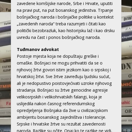
zavedene komšijske narode, Srbe i Hrvate, uputiti
na pravi put, na put bosanskog jedinstva. Trpanje
bošnjačkog naroda i bošnjačke politike u kontekst
„zavedenih naroda“ treba razumjeti i čitati kao
politički bezobrazluk, kao historijsku laž i kao drsku
uvredu na čast i ponos bošnjačkog naroda.
Tuđmanov advokat
Postoje mjesta koja ne dopuštaju greške i
omaške. Bošnjaci ne mogu prihvatiti da se o
njihovoj žrtvi govori istim jezikom kao o srpskoj i
hrvatskoj žrtvi. Sve žrtve zavređuju ljudsku sućut,
ali je nedopustivo poistovjećivati uzroke njihovog
stradanja. Bošnjaci su žrtve genocidne agresije
velikosrpskih i velikohrvatskih falangi, koja je
uslijedila nakon časnog referendumskog
opredjeljenja Bošnjaka da žive u civilizacijskom
ambijentu bosanskog zajedništva i tolerancije.
Srpske i hrvatske žrtve su rezultat zavedenosti
naroda. Razlike su očite. Onaj ko te razlike ne vidi,