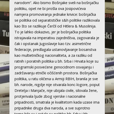
narodom“. Ako bismo Bošnjake sveli na bošnjačku
politiku, opet ne bi prošla ova Josipovićeva
namjera promoviranja jednake krivice: bošnjačka
se politika od separatističke s&h politike razlikovala
kao što se razlikuje Čerčil od Hitlera & Musolinija.
To je lahko dokazivo, jer je bošnjačka politika
istrajavala na imperativu zajedništva, zagovarala je
čak i opstanak Jugoslavije kao tzv. asimetrične
federacije, predlagala ustanovljavanje bosanstva
kao multietničkog nacionaliteta, a za razliku od
ratnih i poratnih politika u bh. Srba i Hrvata koje su
programski posvećene genocidnom osvajanju i
zadržavanju etnički očišćenih prostora. Bošnjačka
politika, u ratu oličena u Armiji RBIH, branila je sve
bh. narode, nigdje nije otvarala konc-logore, poput
Dretelja i Manjače, nije ubijala civile, silovala žene,
protjerivala ljude zbog vjerske i nacionalne
pripadnosti, smatrala je kvalitetom kada uzase ima
pripadnike druga dva naroda, a sve suprotno
tome bile su i ostale su politike bh. Srba i hb.