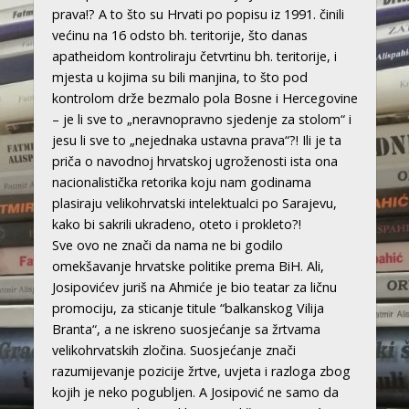
prava!? A to što su Hrvati po popisu iz 1991. činili
većinu na 16 odsto bh. teritorije, što danas
apatheidom kontroliraju četvrtinu bh. teritorije, i
mjesta u kojima su bili manjina, to što pod
kontrolom drže bezmalo pola Bosne i Hercegovine
– je li sve to „neravnopravno sjedenje za stolom“ i
jesu li sve to „nejednaka ustavna prava“?! Ili je ta
priča o navodnoj hrvatskoj ugroženosti ista ona
nacionalistička retorika koju nam godinama
plasiraju velikohrvatski intelektualci po Sarajevu,
kako bi sakrili ukradeno, oteto i prokleto?!
Sve ovo ne znači da nama ne bi godilo
omekšavanje hrvatske politike prema BiH. Ali,
Josipovićev juriš na Ahmiće je bio teatar za ličnu
promociju, za sticanje titule “balkanskog Vilija
Branta“, a ne iskreno suosjećanje sa žrtvama
velikohrvatskih zločina. Suosjećanje znači
razumijevanje pozicije žrtve, uvjeta i razloga zbog
kojih je neko pogubljen. A Josipović ne samo da