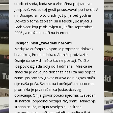
uradili ni sada, kada se u Ahmićima pojavio Ivo
Josipović, već su toj gesti prisustvovali po inerciji. A
mi Bošnjaci smo to uradili još prije pet godina.
Dokazi o tome zapisani su u tekstu „Bošnjaci u
Grabovici“ koji je objavljen u „Saffu“ septembra
2005., a može se naći na internetu.
Bošnjaci nisu „zavedeni narod“!
Medijska euforija s kojom je propraćen dolazak
hrvatskog Predsjednika u Ahmiće proizilazi iz
čežnje da se vidi nešto što ne postoji. To što
Josipović izgleda bolji od Tuđmana i Mesića ne
znači da je dovoljno dobar za nas i za naš osjećaj
istine. Josipovićev govor otkriva da njegova priča
nije naša priča. Svima, pa i bošnjačkim autorima,
promakla je prva rečenica Josipovićevog
obraćanja. On je govor počeo riječima: „Zavedeni
su narodi i pojedinci požnjeli rat, smrt i sakaćenje
stotina tisuća, milijun raseljenih, uništena
gospodarstva, uništene obitelji, a ovdje u BiH