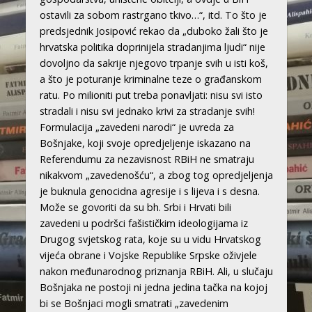
ostavili za sobom rastrgano tkivo…“, itd. To što je
predsjednik Josipović rekao da „duboko žali što je
hrvatska politika doprinijela stradanjima ljudi“ nije
dovoljno da sakrije njegovo trpanje svih u isti koš,
a što je poturanje kriminalne teze o građanskom
ratu. Po milioniti put treba ponavljati: nisu svi isto
stradali i nisu svi jednako krivi za stradanje svih!
Formulacija „zavedeni narodi“ je uvreda za
Bošnjake, koji svoje opredjeljenje iskazano na
Referendumu za nezavisnost RBiH ne smatraju
nikakvom „zavedenošću“, a zbog tog opredjeljenja
je buknula genocidna agresije i s lijeva i s desna.
Može se govoriti da su bh. Srbi i Hrvati bili
zavedeni u podršci fašističkim ideologijama iz
Drugog svjetskog rata, koje su u vidu Hrvatskog
vijeća obrane i Vojske Republike Srpske oživjele
nakon međunarodnog priznanja RBiH. Ali, u slučaju
Bošnjaka ne postoji ni jedna jedina tačka na kojoj
bi se Bošnjaci mogli smatrati „zavedenim