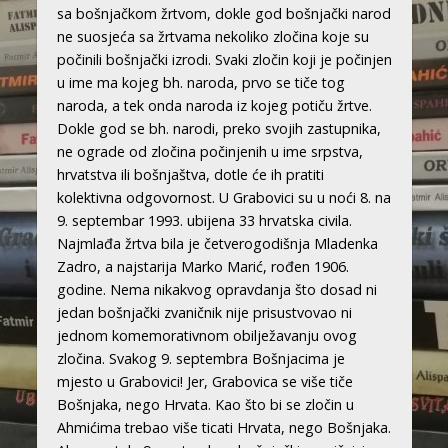
sa bošnjačkom žrtvom, dokle god bošnjački narod
ne suosjeća sa žrtvama nekoliko zločina koje su
počinili bošnjački izrodi. Svaki zločin koji je počinjen
u ime ma kojeg bh. naroda, prvo se tiče tog
naroda, a tek onda naroda iz kojeg potiču žrtve.
Dokle god se bh. narodi, preko svojih zastupnika,
ne ograde od zločina počinjenih u ime srpstva,
hrvatstva ili bošnjaštva, dotle će ih pratiti
kolektivna odgovornost. U Grabovici su u noći 8. na
9. septembar 1993. ubijena 33 hrvatska civila.
Najmlađa žrtva bila je četverogodišnja Mladenka
Zadro, a najstarija Marko Marić, rođen 1906.
godine. Nema nikakvog opravdanja što dosad ni
jedan bošnjački zvaničnik nije prisustvovao ni
jednom komemorativnom obilježavanju ovog
zločina. Svakog 9. septembra Bošnjacima je
mjesto u Grabovici! Jer, Grabovica se više tiče
Bošnjaka, nego Hrvata. Kao što bi se zločin u
Ahmićima trebao više ticati Hrvata, nego Bošnjaka.