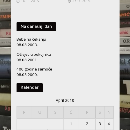
10.11.2015.
27.10.2015.
Na današnji dan
Bebe na čekanju
08.08.2003.
Oživjeti u pokojniku
08.08.2001.
400 godina samoće
08.08.2000.
Kalendar
April 2010
P
U
S
Č
P
S
N
1
2
3
4