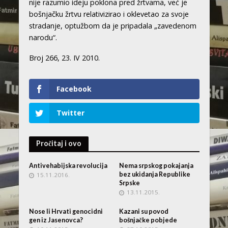
nije razumio ideju poklona pred žrtvama, već je
bošnjačku žrtvu relativizirao i oklevetao za svoje
stradanje, optužbom da je pripadala „zavedenom
narodu“.
Broj 266, 23. IV 2010.
Facebook
Twitter
Pročitaj i ovo
Antivehabijska revolucija
Nema srpskog pokajanja
bez ukidanja Republike
15.11.2016.
Srpske
13.11.2015.
Nose li Hrvati genocidni
Kazani su povod
gen iz Jasenovca?
bošnjačke pobjede