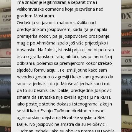
ima značenje legitimiziranja separatizma i
velikohrvatske otimačine koja je izvršena nad
gradom Mostarom.
Ovdašnja se javnost mahom sažalila nad
predsjednikom Josipovićem, kada ga je napala
premijerka Kosor, pa je Josipovićevo prosipanje
magle po Ahmićima ispalo još više prijateljsko i
bosansko. Na žalost, istinski prijatelj ne bi poturao
tezu o građanskom ratu, niti bi u svojoj nemuštoj
odbrani u polemici sa premijerkom Kosor izrekao
sljedeću formulaciju: „Te izmišljotine kako sam
navodno govorio o agresiji i kako sam govorio da
smo svi jednaki i da je Milošević jednak kao i mi,
pa to su besmislice.” Dakle, predsjednik Josipović
smatra da Hrvatska nije izvršila agresiju na RBiH,
iako postoje stotine dokaza i stenograma iz kojih
se vidi kako Franjo Tuđman direktno rukovodi
agresorskim dejstvima Hrvatske vojske u BiH.
Dalje, Ivo Josipović ne smatra da su Milošević i
Tuđman jednaki, iako su obojica prema BiH vodila