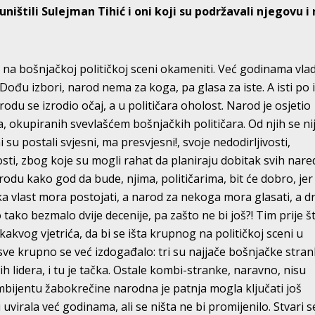
ištili Sulejman Tihić i oni koji su podržavali njegovu i
a na bošnjačkoj političkoj sceni okameniti. Već godinama vla
laži. Dođu izbori, narod nema za koga, pa glasa za iste. A isti po
rodu se izrodio očaj, a u političara oholost. Narod je osjetio
a, okupiranih svevlašćem bošnjačkih političara. Od njih se ni
su postali svjesni, ma presvjesni!, svoje nedodirljivosti,
sti, zbog koje su mogli rahat da planiraju dobitak svih nare
odu kako god da bude, njima, političarima, bit će dobro, jer
 neka vlast mora postojati, a narod za nekoga mora glasati, a d
 tako bezmalo dvije decenije, pa zašto ne bi još?! Tim prije št
kakvog vjetrića, da bi se išta krupnog na političkoj sceni u
sve krupno se već izdogađalo: tri su najjače bošnjačke stra
jih lidera, i tu je tačka. Ostale kombi-stranke, naravno, nisu
mbijentu žabokrečine narodna je patnja mogla ključati još
 uvirala već godinama, ali se ništa ne bi promijenilo. Stvari s