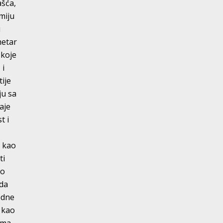
ašća,
smiju
u
metar
 koje
 i
tije
ju sa
aje
t i
a kao
ti
 o
 da
edne
e kao