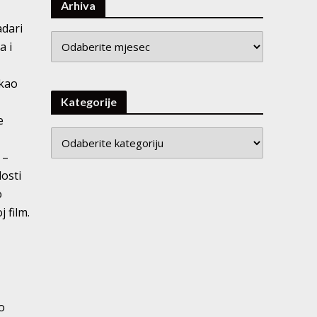
Arhiva
adari
Arhiva
a i
 kao
Kategorije
e
 –
losti
o
 film.
o