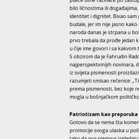
pseće sline razvlače po zastu
bilo ličnostima ili događajima
identitet i dignitet. Bivao sa
budale, jer im nije jasno kako 
naroda danas je strpana u bo
prvo trebala da prođe jedan ku
u čije ime govori i sa kakvom
S obzirom da je Fahrudin Rado
najperspektvinijih novinara, d
iz svijeta pismenosti proizila
razumjeti smisao rečenice: „Ti
prema pismenosti, bez koje nem
mogla u bošnjačkom političko
Patriotizam kao preporuka
Gotovo da se nema šta koment
promocije svoga ulaska u polit
tako da ova njegova izgledaju 