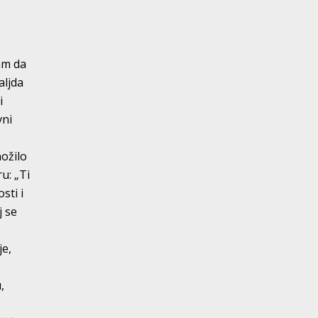
i
e
ram da
aljda
i
vni
nožilo
u: „Ti
sti i
j se
je,
,