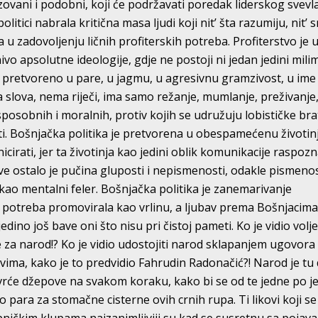
vani i podobni, koji će podržavati poredak liderskog svevl
litici nabrala kritična masa ljudi koji nit’ šta razumiju, nit’ 
 u zadovoljenju ličnih profiterskih potreba. Profiterstvo je 
nivo apsolutne ideologije, gdje ne postoji ni jedan jedini mili
je pretvoreno u pare, u jagmu, u agresivnu gramzivost, u ime
a slova, nema riječi, ima samo režanje, mumlanje, preživanje,
sposobnih i moralnih, protiv kojih se udružuju lobističke bra
i. Bošnjačka politika je pretvorena u obespamećenu životin
rati, jer ta životinja kao jedini oblik komunikacije raspozn
e ostalo je pučina gluposti i nepismenosti, odakle pismenos
kao mentalni feler. Bošnjačka politika je zanemarivanje
 potreba promovirala kao vrlinu, a ljubav prema Bošnjacim
dino još bave oni što nisu pri čistoj pameti. Ko je vidio volje
se za narod!? Ko je vidio udostojiti narod sklapanjem ugovora
ima, kako je to predvidio Fahrudin Radonačić?! Narod je tu
zvrće džepove na svakom koraku, kako bi se od te jedne po j
 para za stomačne cisterne ovih crnih rupa. Ti likovi koji s