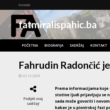
Kontakt
fatmiralispahic.ba
POČETNA
BIOGRAFIJA
SADRŽAJ
KONTAKT
Fahrudin Radončić je
02.10.2009.
Prema informacijama koje s
stotine ljudi prijavljuju se
Podijeli ovaj
sada može govoriti i novom
sadržaj!
kakav je u pionirskoj fazi