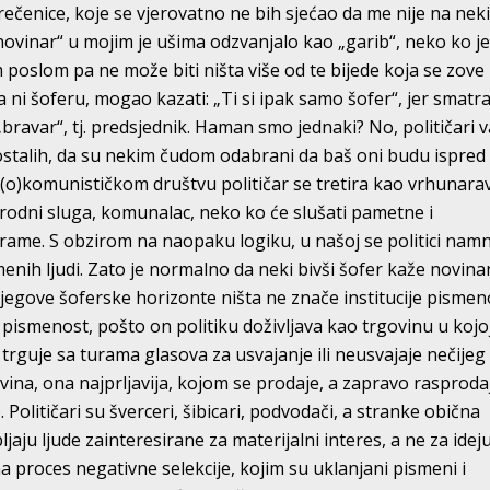
e rečenice, koje se vjerovatno ne bih sjećao da me nije na nek
novinar“ u mojim je ušima odzvanjalo kao „garib“, neko ko j
 poslom pa ne može biti ništa više od te bijede koja se zove
a ni šoferu, mogao kazati: „Ti si ipak samo šofer“, jer smat
bravar“, tj. predsjednik. Haman smo jednaki? No, političari v
 ostalih, da su nekim čudom odabrani da baš oni budu ispred 
(o)komunističkom društvu političar se tretira kao vrhunara
rodni sluga, komunalac, neko ko će slušati pametne i
rame. S obzirom na naopaku logiku, u našoj se politici nam
nih ljudi. Zato je normalno da neki bivši šofer kaže novinar
njegove šoferske horizonte ništa ne znače institucije pismeno
a pismenost, pošto on politiku doživljava kao trgovinu u kojo
rguje sa turama glasova za usvajanje ili neusvajaje nečijeg
govina, ona najprljavija, kojom se prodaje, a zapravo rasproda
Političari su šverceri, šibicari, podvodači, a stranke obična
aju ljude zainteresirane za materijalni interes, a ne za ideju
 proces negativne selekcije, kojim su uklanjani pismeni i