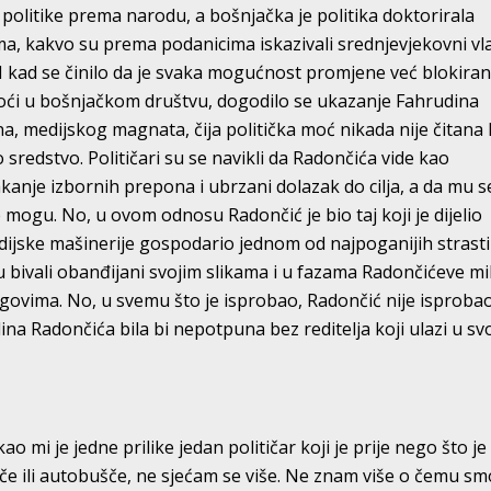
ju politike prema narodu, a bošnjačka je politika doktorirala
, kakvo su prema podanicima iskazivali srednjevjekovni vl
I kad se činilo da je svaka mogućnost promjene već blokiran
oći u bošnjačkom društvu, dogodilo se ukazanje Fahrudina
, medijskog magnata, čija politička moć nikada nije čitana
sredstvo. Političari su se navikli da Radončića vide kao
nje izbornih prepona i ubrzani dolazak do cilja, a da mu s
 mogu. No, u ovom odnosu Radončić je bio taj koji je dijelio
dijske mašinerije gospodario jednom od najpoganijih strasti
su bivali obanđijani svojim slikama i u fazama Radončićeve mi
govima. No, u svemu što je isprobao, Radončić nije isproba
na Radončića bila bi nepotpuna bez reditelja koji ulazi u svoj
ao mi je jedne prilike jedan političar koji je prije nego što je
če ili autobušče, ne sjećam se više. Ne znam više o čemu sm