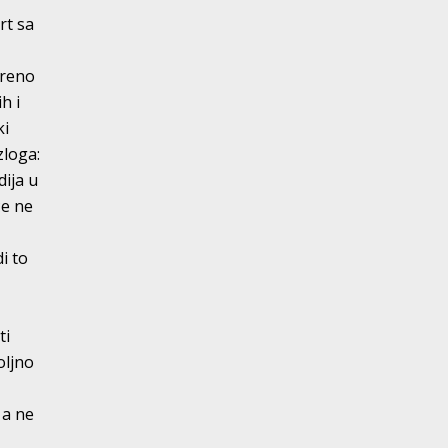
rt sa
oreno
h i
ki
zloga:
dija u
će ne
i to
ti
oljno
 a ne