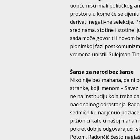
uopće nisu imali političkog a
prostoru u kome će se cijeniti 
derivati negativne selekcije.
sredinama, stotine i stotine lj
sada može govoriti i novom b
pionirskoj fazi postkomunizma
vremena uništili Sulejman Tihi
Šansa za narod bez šanse
Niko nije bez mahana, pa ni p
stranke, koji imenom – Savez 
ne na instituciju koja treba 
nacionalnog odrastanja. Radon
sedmičniku nadjenuo pozlaćen
pržionici kafe u našoj mahali
pokret dobije odgovarajući, s
Potom, Radončić često naglaša