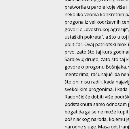
pretvorila u parole koje više
nekoliko veoma konkretnih pa
progona iz velikodržavnih centa
govori o „dvostrukoj agresiji“
ustaških pokreta“, a što u t
političar. Ovaj patriotski bl
prvo, zato što taj kurs godina
Sarajevu; drugo, zato što taj 
govore o progonu Bošnjaka, 
mentorima, računajući da nema
što oni nisu radili, kada naja
svekolikim progonima, i kada 
Radončić će dobiti više podrš
podstaknuta samo odnosom pre
bogat da ga se ne može kupit
bošnjačkog naroda, kojemu je 
narodne sluge. Masa odstranjen