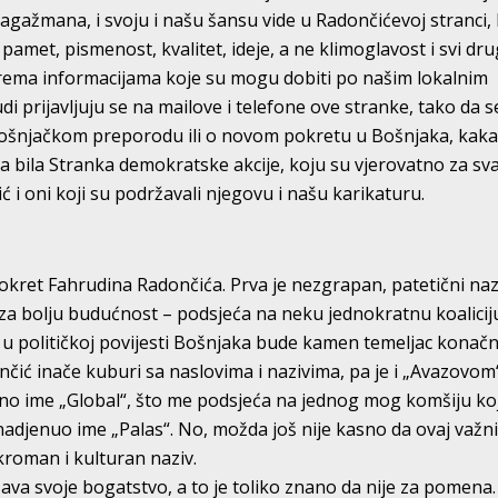
nagažmana, i svoju i našu šansu vide u Radončićevoj stranci,
pamet, pismenost, kvalitet, ideje, a ne klimoglavost i svi dru
 Prema informacijama koje su mogu dobiti po našim lokalnim
udi prijavljuju se na mailove i telefone ove stranke, tako da s
ošnjačkom preporodu ili o novom pokretu u Bošnjaka, kakav
 bila Stranka demokratske akcije, koju su vjerovatno za sv
ć i oni koji su podržavali njegovu i našu karikaturu.
okret Fahrudina Radončića. Prva je nezgrapan, patetični naz
za bolju budućnost – podsjeća na neku jednokratnu koaliciju
da u političkoj povijesti Bošnjaka bude kamen temeljac konač
čić inače kuburi sa naslovima i nazivima, pa je i „Avazovom
o ime „Global“, što me podsjeća na jednog mog komšiju koj
 nadjenuo ime „Palas“. No, možda još nije kasno da ovaj važn
kroman i kulturan naziv.
va svoje bogatstvo, a to je toliko znano da nije za pomena.