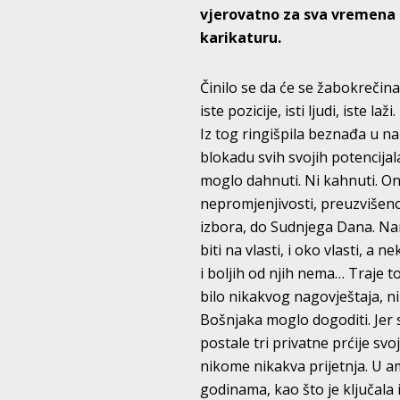
vjerovatno za sva vremena un
karikaturu.
Činilo se da će se žabokrečin
iste pozicije, isti ljudi, iste 
Iz tog ringišpila beznađa u na
blokadu svih svojih potencijal
moglo dahnuti. Ni kahnuti. Oni 
nepromjenjivosti, preuzvišeno
izbora, do Sudnjega Dana. Nar
biti na vlasti, i oko vlasti, a
i boljih od njih nema… Traje to
bilo nikakvog nagovještaja, ni
Bošnjaka moglo dogoditi. Jer 
postale tri privatne prćije svo
nikome nikakva prijetnja. U a
godinama, kao što je ključala i