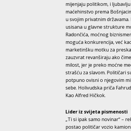
mijenjaju politikom, i ljubavl
maćehinstvo prema Bošnjacima
u svojim privatnim državama. 
usisana u glavne strukture m
Radončića, moćnog biznismena
moguća konkurencija, već kao 
marketinšku motku za preskaka
zauzvrat revanširaju ako čime
milost, jer je preko moćne me
strašću za slavom. Političari 
potpuno ovisni o njegovim mi
sebe. Holivudska priča Fahrudi
Kao Alfred Hičkok.
Lider iz svijeta pismenosti
„Ti si ipak samo novinar“ – rek
postao političar vozio kamion