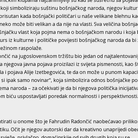
pničkim klupama najzanimljiviji su kad se susretnu sa pojav
, koji simboliziraju suštinu bošnjačkog naroda, njegov kultur
m prisutan kada bošnjački političari u naše velikane blehnu k
neko može biti velikan a da nije na vlasti. Sva veličina bošnj
šnjačku vlast koja pojma nema o bošnjačkom narodu i koja 
rs iz kulturne i političke povijesti bošnjačkog naroda da bi
 težinom raspolaže.
nčić na jugoslovenskom tržištu bio jedan od najtalentovanij
a njegova javna pojava proizilazi iz svijeta pismenosti, kao š
zila i pojava Alije Izetbegovića, te da on može u punom kapac
 si ipak samo novinar“, koja simbolizira odnos bošnjačke pol
a naroda – za očekivati je da bi njegova politička inicijativ
m biću uspostavljati poredak normalnosti i perspektivnosti
irati u onome što je Fahrudin Radončić naobećavao prilik
iku. Očit je njegov autorski dar da kreativno unaprijedi obe
svježe, privlačno, domaćinskije od svih drugih koja su se