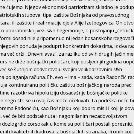
 i ne čujemo. Njegov ekonomski patriotizam skladno je podup
triotskih stubova, tipa, zaštite Bošnjaka od pravosudnog
ra, ili zaštite i reafirmacije djela Alije Izetbegovića. On otv
, o pobratimskoj vezi s&h hegemonije, o postojanju „četnički
oj formi dosad nije pripomenuo ni jedan bosanskohercegovač
ok njegovih ponuda je poduprt konkretnim dokazima, iz dva ra
ma već drži „Dnevni avaz“, za razliku od svih drugih jačih me
kurs ne drže bošnjački političari, koji posljednjih godina uop
već se šutnjom dodvoravaju svojim velikodržavnim s&h
 polaganja računa. Eh, evo – ima – sada, kada Radončić rad
vljuje kontinuiranu političku zaštitu bošnjačkog naroda pred
time razotkriva hipokriziju dosadašnje bošnjačke politike.
ke nego što se u ovaj čas može očekivati. Ta podrška neće bi
ma Radončiću, kao Bošnjaku koji dobro misli i koji je dov
i, već će biti podstaknuta i nagomilanim nezadovoljstvom
dozlogrdio ćorsokak u kome su političari postali poreznici,
ih kvalitetnih kadrova iz bošnjačkih stranaka, ili onih koji