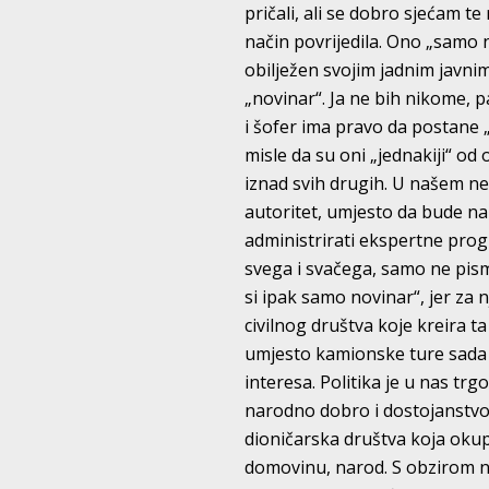
pričali, ali se dobro sjećam t
način povrijedila. Ono „samo 
obilježen svojim jadnim javnim
„novinar“. Ja ne bih nikome, p
i šofer ima pravo da postane „
misle da su oni „jednakiji“ od
iznad svih drugih. U našem ne
autoritet, umjesto da bude na
administrirati ekspertne prog
svega i svačega, samo ne pisme
si ipak samo novinar“, jer za 
civilnog društva koje kreira t
umjesto kamionske ture sada t
interesa. Politika je u nas tr
narodno dobro i dostojanstvo. 
dioničarska društva koja okuplj
domovinu, narod. S obzirom na