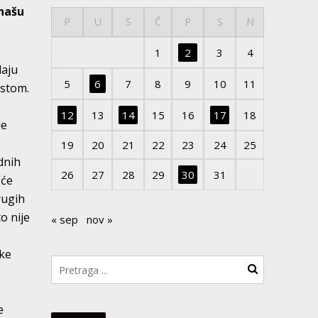
 našu
P
U
S
Č
P
S
N
1
2
3
4
daju
5
6
7
8
9
10
11
 istom.
12
13
14
15
16
17
18
je
19
20
21
22
23
24
25
dnih
26
27
28
29
30
31
 će
rugih
o nije
« sep
nov »
nke
e