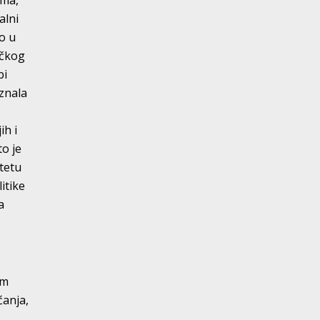
ama,
alni
ao u
ačkog
bi
 znala
ih i
to je
itetu
itike
a
.
om
ćanja,