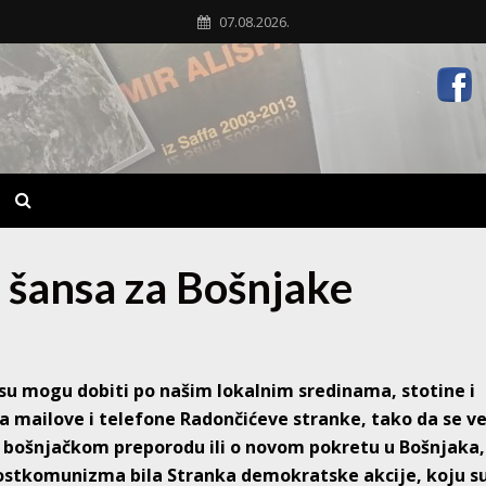
07.08.2026.
 šansa za Bošnjake
u mogu dobiti po našim lokalnim sredinama, stotine i
 na mailove i telefone Radončićeve stranke, tako da se v
 bošnjačkom preporodu ili o novom pokretu u Bošnjaka,
 postkomunizma bila Stranka demokratske akcije, koju s