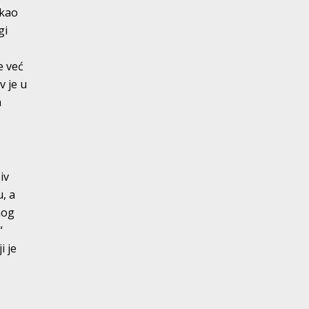
 kao
gi
e već
 je u
a
iv
, a
nog
“
i je
i