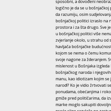
sposobni, a dovođeni neobrazo
logično je da se u bošnjačkoj po
da razumiju, osim sudjelovanja
bošnjačkoj politici izraslo na 
prostora i za šta drugo. Sve 
u bošnjačkoj politici više nem
zvjerlanje okolo, u strahu od 
havljača bošnjačke budućnost
kojom se nema o čemu komunici
svoje nagone za žderanjem. Sv
mislenost u Bošnjaka izgleda 
bošnjačkog naroda i njegovih
manu, kao idiotizam kojim se je
narod!? Ko je vidio žrtvovati 
ponudama, obećanjima i rokov
gmiže pred političarima, da i
marke moglo sakupiti dovoljno