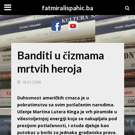
fatmiralispahic.ba
Banditi u čizmama
mrtvih heroja
18.01.2008.
Duhovnost američkih crnaca je u
pobratimstvu sa svim potlačenim narodima.
Učenje Martina Lutera Kinga je vrh piramide u
višestoljetnjoj energiji koja se nakupljala pod
presijom potlačenosti, i otuda djeluje kao
putokaz u borbi za jednaka građanska prava.