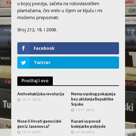
u kojoj poezija, začeta na robovlasničkim
plantažama, čini vrelo u čijem se ključu i mi
možemo prepoznati.
Broj 212, 18. I 2008.
Facebook
Twitter
Pročitaj i ovo
Antivehabijska revolucija
Nema srpskog pokajanja
bez ukidanja Republike
15.11.2016.
Srpske
13.11.2015.
Nose li Hrvati genocidni
Kazani su povod
gen iz Jasenovca?
bošnjačke pobjede
10.11.2015.
27.10.2015.