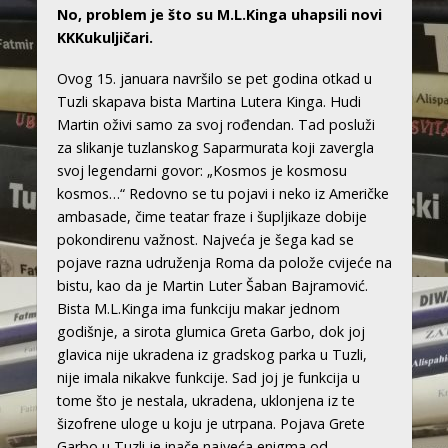
No, problem je što su M.L.Kinga uhapsili novi
KKKukuljičari.
Ovog 15. januara navršilo se pet godina otkad u
Tuzli skapava bista Martina Lutera Kinga. Hudi
Martin oživi samo za svoj rođendan. Tad posluži
za slikanje tuzlanskog Saparmurata koji zavergla
svoj legendarni govor: „Kosmos je kosmosu
kosmos…“ Redovno se tu pojavi i neko iz Američke
ambasade, čime teatar fraze i šupljikaze dobije
pokondirenu važnost. Najveća je šega kad se
pojave razna udruženja Roma da polože cvijeće na
bistu, kao da je Martin Luter Šaban Bajramović.
Bista M.L.Kinga ima funkciju makar jednom
godišnje, a sirota glumica Greta Garbo, dok joj
glavica nije ukradena iz gradskog parka u Tuzli,
nije imala nikakve funkcije. Sad joj je funkcija u
tome što je nestala, ukradena, uklonjena iz te
šizofrene uloge u koju je utrpana. Pojava Grete
Garbo u Tuzli je inače najveća enigma od