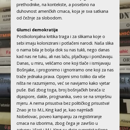
prethodnike, na kontekste, a posebno na
duhovnost američkih crnaca, koja je sva satkana
od čežnje za slobodom.
Glumci demokratije
Postkolonijalna kritika traga i za slikama koje o
sebi imaju kolonizirani i potlačeni narodi. Naša slika
o nama bila je bolja dok su nas tukli, nego danas
kad nas ne tuku, ali nas lažu, pljačkaju i ponižavaju.
Danas, u miru, veličamo one koji tlače i ismijavaju
Bošnjake, i progonimo i ignoriramo one koji za nas
traže jednaka prava. Opijeni smo toliko da više
ništa ne razumijemo, već se navijamo kako vjetar
puše. Baš zbog toga, broj bošnjačkih birača iz
dijaspore, dakle, prognanika, sveo se na smiješnu
mjeru. A nema prisustva bez političkog prisustva!
Znao je to M.L.King kad je, kao najmlađi
Nobelovac, poveo kampanju za registiriranje
crnaca na izborima, zbog čega je završio u
zatvoru. Vlast i M.L.King su dvije suprotstavljene