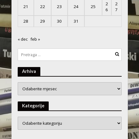
2
2
21
22
23
24
25
6
7
28
29
30
31
« dec
feb »
Arhiva
Arhiva
Kategorije