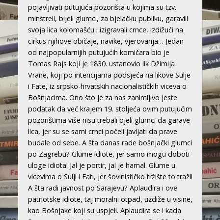
pojavljivati putujuća pozorišta u kojima su tzv.
minstreli, bijeli glumci, za bjelačku publiku, garavili
svoja lica kolomašću i izigravali crnce, izdižući na
cirkus njihove običaje, navike, vjerovanja… Jedan
od najpopularnijih putujućih komičara bio je
Tomas Rajs koji je 1830. ustanovio lik Džimija
Vrane, koji po intencijama podsjeća na likove Sulje
i Fate, iz srpsko-hrvatskih nacionalističkih viceva o
Bošnjacima. Ono što je za nas zanimljivo jeste
podatak da već krajem 19. stoljeća ovim putujućim
pozorištima više nisu trebali bjeli glumci da garave
lica, jer su se sami crnci počeli javljati da prave
budale od sebe. A šta danas rade bošnjački glumci
po Zagrebu? Glume idiote, jer samo mogu doboti
uloge idiota! Jal je portir, jal je hamal. Glume u
vicevima o Sulji i Fati, jer šovinističko tržište to traži!
A šta radi javnost po Sarajevu? Aplaudira i ove
patriotske idiote, taj moralni otpad, uzdiže u visine,
kao Bošnjake koji su uspjeli. Aplaudira se i kada