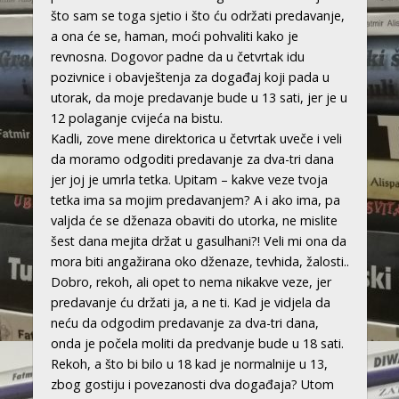
što sam se toga sjetio i što ću održati predavanje,
a ona će se, haman, moći pohvaliti kako je
revnosna. Dogovor padne da u četvrtak idu
pozivnice i obavještenja za događaj koji pada u
utorak, da moje predavanje bude u 13 sati, jer je u
12 polaganje cvijeća na bistu.
Kadli, zove mene direktorica u četvrtak uveče i veli
da moramo odgoditi predavanje za dva-tri dana
jer joj je umrla tetka. Upitam – kakve veze tvoja
tetka ima sa mojim predavanjem? A i ako ima, pa
valjda će se dženaza obaviti do utorka, ne mislite
šest dana mejita držat u gasulhani?! Veli mi ona da
mora biti angažirana oko dženaze, tevhida, žalosti..
Dobro, rekoh, ali opet to nema nikakve veze, jer
predavanje ću držati ja, a ne ti. Kad je vidjela da
neću da odgodim predavanje za dva-tri dana,
onda je počela moliti da predvanje bude u 18 sati.
Rekoh, a što bi bilo u 18 kad je normalnije u 13,
zbog gostiju i povezanosti dva događaja? Utom