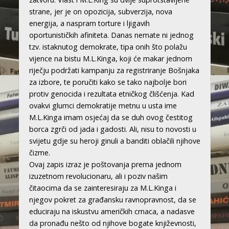
strane, jer je on opozicija, subverzija, nova
energija, a naspram torture i ljigavih
oportunističkih afiniteta. Danas nemate ni jednog
tzv. istaknutog demokrate, tipa onih što polažu
vijence na bistu M.L.Kinga, koji će makar jednom
riječju podržati kampanju za registriranje Bošnjaka
za izbore, te poručiti kako se tako najbolje bori
protiv genocida i rezultata etničkog člišćenja. Kad
ovakvi glumci demokratije metnu u usta ime
M.L.Kinga imam osjećaj da se duh ovog čestitog
borca zgrči od jada i gadosti. Ali, nisu to novosti u
svijetu gdje su heroji ginuli a banditi oblačili njihove
čizme.
Ovaj zapis izraz je poštovanja prema jednom
izuzetnom revolucionaru, ali i poziv našim
čitaocima da se zainteresiraju za M.L.Kinga i
njegov pokret za građansku ravnopravnost, da se
educiraju na iskustvu američkih crnaca, a nadasve
da pronađu nešto od njihove bogate književnosti,