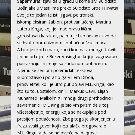
Saparmurat izjavi da u gradu u kome živi 90 odsto
Bošnjaka u vlasti ima preko 50 odsto Srba i Hrvata!
Sve je to jedan te isti ljigavi, poltronski,
iskompleksirani šablon, protivan učenju Martina
Lutera Kinga, koji je imao pravu kičmu i
gorostasan karakter, pa mu je bilo nezamislivo da
se hvali oportunizmom i potlačenošću crnaca.
A bilo je i kod crnaca, kao i kod nas, mnogo takvih.
Jedan od njih je Buker Vašington koji je zagovarao
pasivizaciju i mirenje sa sudbinom potlačenih.
Njemu se serijom polemičkih tekstova
suprotstavio i porazio ga Viljem Diboa,
prosvjetitelj koji je utro put pojavi M.L.Kinga, kao
što su to, uostalom, činili i Markus Gavri, Elijah
Muhamed, Malkolm X i mnogi drugi prethodnici i
savremenici. M.L.King je bio vrh piramide u toj
višestoljetnjoj energiji koja se nakupljala pod
presijom potlačenosti. Zbog toga je ukorijenjen u
frazu svaki govor koji neznalački progovara o
M.L.Kingu, a da se ne osvrće na njegove