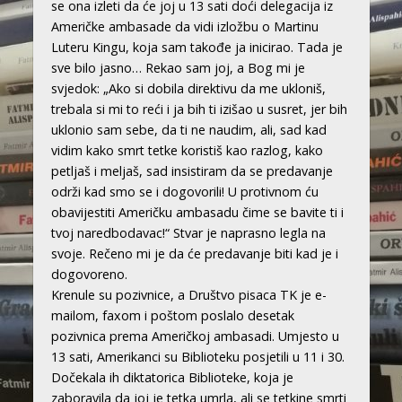
se ona izleti da će joj u 13 sati doći delegacija iz
Američke ambasade da vidi izložbu o Martinu
Luteru Kingu, koja sam takođe ja inicirao. Tada je
sve bilo jasno… Rekao sam joj, a Bog mi je
svjedok: „Ako si dobila direktivu da me ukloniš,
trebala si mi to reći i ja bih ti izišao u susret, jer bih
uklonio sam sebe, da ti ne naudim, ali, sad kad
vidim kako smrt tetke koristiš kao razlog, kako
petljaš i meljaš, sad insistiram da se predavanje
održi kad smo se i dogovorili! U protivnom ću
obavijestiti Američku ambasadu čime se bavite ti i
tvoj naredbodavac!“ Stvar je naprasno legla na
svoje. Rečeno mi je da će predavanje biti kad je i
dogovoreno.
Krenule su pozivnice, a Društvo pisaca TK je e-
mailom, faxom i poštom poslalo desetak
pozivnica prema Američkoj ambasadi. Umjesto u
13 sati, Amerikanci su Biblioteku posjetili u 11 i 30.
Dočekala ih diktatorica Biblioteke, koja je
zaboravila da joj je tetka umrla, ali se tetkine smrti