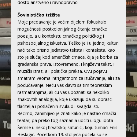
dostojanstveno i ravnopravno.
Šovinističko tržište
Moje predavanje je većim dijelom fokusiralo
mogućnosti postkolonijalnog čitanja crnačke
poezije, a u kontekstu crnačkog političkog i
psihosocijalnog iskustva. Teško je i u jednoj kulturi
naći tako prisno jedinstvo teksta i konteksta, kao
što je slučaj kod američkih crnaca, čija je borba za
građanska prava, istovremeno, i književni tekst, i
muzički izraz, a i politička praksa. Ovu pojavu
smatram veoma intrigantnom za izučavanje, ali i za
podučavanje. Neću vas daviti sa tim teoretskim
razmatranjima, ali ću vas upoznati sa nekoliko
znakovitih analogija, koje ukazuju da su obrasci
tlačitelja i potlačenih svukud i svagda isti.
Recimo, zanimljivo je znati kako je nastao crnački
teatar, pa preko tog saznanja uočiti ulogu idota
Šemse u nekoj hrvatskoj safunici, koju tumači Enis
Bešlagić. Početkom 19. stoljeća počela su se