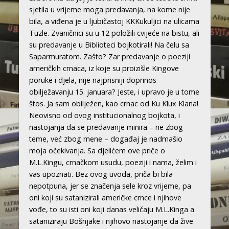
sjetila u vrijeme moga predavanja, na kome nije
bila, a viđena je u ljubičastoj KKKukuljici na ulicama
Tuzle. Zvaničnici su u 12 položili cvijeće na bistu, ali
su predavanje u Biblioteci bojkotirali! Na čelu sa
Saparmuratom. Zašto? Zar predavanje o poeziji
američkih crnaca, iz koje su proizišle Kingove
poruke i djela, nije najprisniji doprinos
obilježavanju 15. januara? Jeste, i upravo je u tome
štos. Ja sam obilježen, kao crnac od Ku Klux Klana!
Neovisno od ovog institucionalnog bojkota, i
nastojanja da se predavanje minira – ne zbog
teme, već zbog mene – događaj je nadmašio
moja očekivanja. Sa djelićem ove priče o
M.L.Kingu, crnačkom usudu, poeziji i nama, želim i
vas upoznati. Bez ovog uvoda, priča bi bila
nepotpuna, jer se značenja sele kroz vrijeme, pa
oni koji su satanizirali američke crnce i njihove
vođe, to su isti oni koji danas veličaju M.L.Kinga a
sataniziraju Bošnjake i njihovo nastojanje da žive