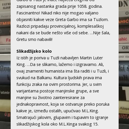
zapisanog nastanka grada prije 1058. godina.
Fascinantno! Nikad niko nije mogao valjano
objasniti kakve veze Greta Garbo ima sa Tuzlom.
Razlozi pripadaju provincijalnoj, komplesaškoj
nakani da se bude nešto više od sebe. …Nije šala,
Gretu smo nabavili!
Slikadžijsko kolo
Iz istih je poriva u Tuzli nabavljen Martin Luter
King. …Da se slikamo, lažemo i izigravamo. Ali,
ovaj znameniti humanista ima šta raditi i u Tuzli, i
svukud na Balkanu. Kultura ljudskih prava ima
funkciju zraka na ovim prostorima. Jer, u svim
varijantama postoje manjinske grupe, a sve
manjine su životno zainteresirane za
jednakopravnost, koja se ostvaruje preko poruka
kakve je, između ostalih, upućivao M.L.King.
Smatrajući jalovim, glupavim i tupavim to igranje
slikadžijskog kola oko M.L.Kinga svakog 15.