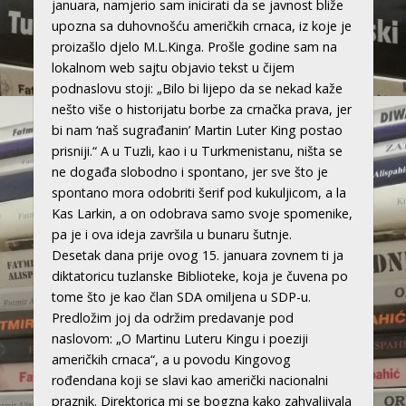
januara, namjerio sam inicirati da se javnost bliže
upozna sa duhovnošću američkih crnaca, iz koje je
proizašlo djelo M.L.Kinga. Prošle godine sam na
lokalnom web sajtu objavio tekst u čijem
podnaslovu stoji: „Bilo bi lijepo da se nekad kaže
nešto više o historijatu borbe za crnačka prava, jer
bi nam ‘naš sugrađanin’ Martin Luter King postao
prisniji.“ A u Tuzli, kao i u Turkmenistanu, ništa se
ne događa slobodno i spontano, jer sve što je
spontano mora odobriti šerif pod kukuljicom, a la
Kas Larkin, a on odobrava samo svoje spomenike,
pa je i ova ideja završila u bunaru šutnje.
Desetak dana prije ovog 15. januara zovnem ti ja
diktatoricu tuzlanske Biblioteke, koja je čuvena po
tome što je kao član SDA omiljena u SDP-u.
Predložim joj da održim predavanje pod
naslovom: „O Martinu Luteru Kingu i poeziji
američkih crnaca“, a u povodu Kingovog
rođendana koji se slavi kao američki nacionalni
praznik. Direktorica mi se bogzna kako zahvaljivala