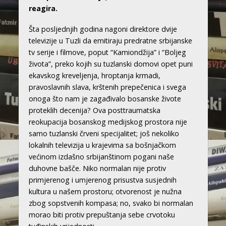
reagira.
Šta posljednjih godina nagoni direktore dvije
televizije u Tuzli da emitiraju predratne srbijanske
tv serije i filmove, poput “Kamiondžija” i “Boljeg
života”, preko kojih su tuzlanski domovi opet puni
ekavskog kreveljenja, hroptanja krmadi,
pravoslavnih slava, krštenih prepečenica i svega
onoga što nam je zagađivalo bosanske živote
proteklih decenija? Ova posttraumatska
reokupacija bosanskog medijskog prostora nije
samo tuzlanski črveni specijalitet; još nekoliko
lokalnih televizija u krajevima sa bošnjačkom
većinom izdašno srbijanštinom pogani naše
duhovne bašče. Niko normalan nije protiv
primjerenog i umjerenog prisustva susjednih
kultura u našem prostoru; otvorenost je nužna
zbog sopstvenih kompasa; no, svako bi normalan
morao biti protiv prepuštanja sebe crvotoku