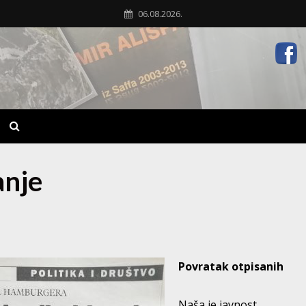
06.08.2026.
anje
Povratak otpisanih
Naša je javnost