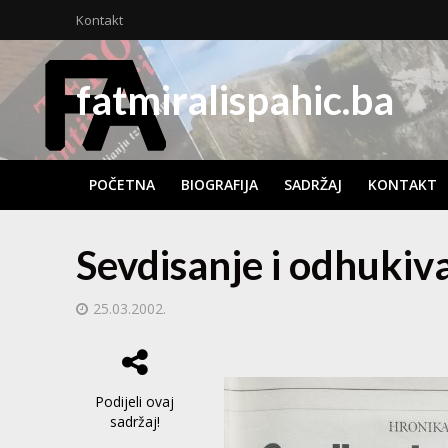
Kontakt
fatmiralispahic.ba
POČETNA
BIOGRAFIJA
SADRŽAJ
KONTAKT
Sevdisanje i odhukiv
25.03.2002.
Podijeli ovaj
sadržaj!