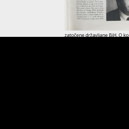
zatočene državljane BiH. O k
Ray?
Predizborno kahvenisanje
“SDA će ostraniti ljude koji su
zamjenik predsjednika SDA Adn
Terzić ima iskren nijet. U des
opreznim, ali ne i beskičmeni
etnonacionalni Bošnjaci. U vr
kad su njeni kadrovi nosali dr
Terzić po svojoj urbanoj, evrop
može pametnije. Valjda su da