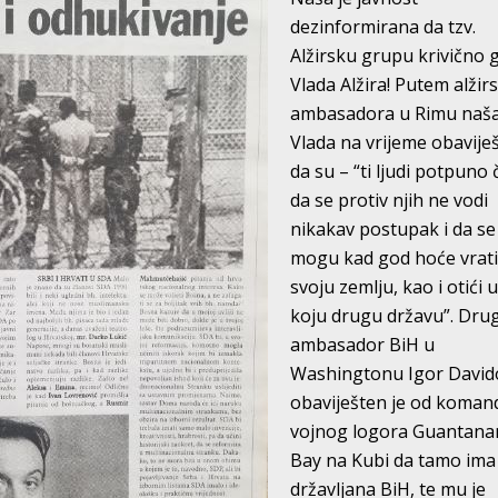
dezinformirana da tzv.
Alžirsku grupu krivično 
Vlada Alžira! Putem alžir
ambasadora u Rimu naša
Vlada na vrijeme obavije
da su – “ti ljudi potpuno či
da se protiv njih ne vodi
nikakav postupak i da se
mogu kad god hoće vrati
svoju zemlju, kao i otići u
koju drugu državu”. Dru
ambasador BiH u
Washingtonu Igor David
obaviješten je od koman
vojnog logora Guantan
Bay na Kubi da tamo ima 
državljana BiH, te mu je