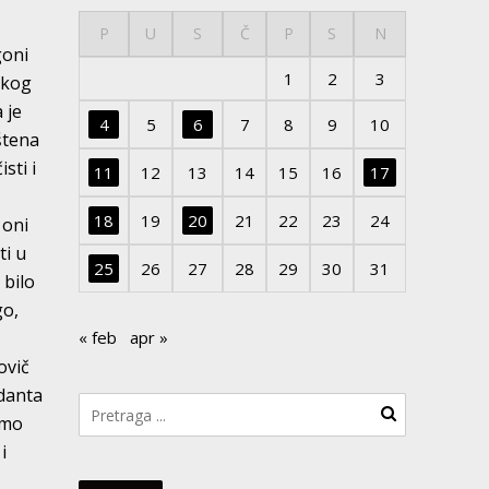
P
U
S
Č
P
S
N
goni
1
2
3
skog
 je
4
5
6
7
8
9
10
štena
sti i
11
12
13
14
15
16
17
18
19
20
21
22
23
24
 oni
ti u
25
26
27
28
29
30
31
 bilo
go,
« feb
apr »
ovič
danta
amo
i