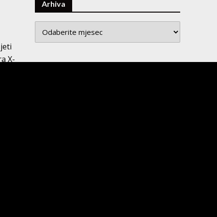
Arhiva
Arhiva
jeti
ra X-
Kategorije
će da
im
osna i
a,
je
SDA
a