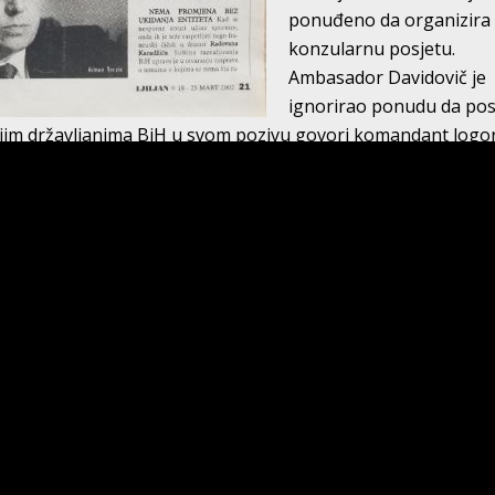
ponuđeno da organizira
konzularnu posjetu.
Ambasador Davidovič je
ignorirao ponudu da pos
ojim državljanima BiH u svom pozivu govori komandant logo
 iskoristili ovu Stranku zbog svojih ličnih interesa” – rekao je
an Terzić na tribini SDA koja je održana u Zavidovićima. Bi
et najtežih godina on nije imao ideoloških šveranja; u njegov
m istupima, harmonično su funkcionirali i multinacionalna B
ijeme kad se SDA deklarirala kao narodna, pa i seoska strank
ečave sakoe, zlatne narukvice, kao da su folk pjevači, Adnan 
ejskoj profilaciji, bio jedan od rijetkih koji je svjedočio da 
nas otvorena vrata tom pametnijem vremenu. Iz SDA iščezav