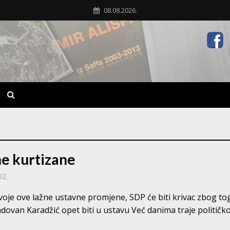
08.08.2026.
e kurtizane
02.
voje ove lažne ustavne promjene, SDP će biti krivac zbog to
dovan Karadžić opet biti u ustavu Već danima traje političko
.