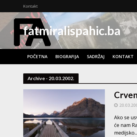
Kontakt
fatmiralispahic.ba
POČETNA
BIOGRAFIJA
SADRŽAJ
KONTAKT
Archive - 20.03.2002.
Crven
20.03.20
Ako se us
će nam Ra
medijsko..